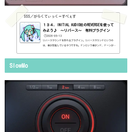
SSS／がらくてぃっく＝すぺぇす
１３４．INITIAL AUDIO社のREVERSEを使って
みよう♪ ～リバース～ 有料プラグイン
🕒️2026-05-13
リバースサウンドを作れるプラグイン。リバースサウンドというの
は、音が反転しているやつですね。ドンという音がンド、ドーンがン
ード、ジャーンがンーャジ、となるわけです。後で説明しますが、リ
バースサウンドはプラグインがなくてもできます。ただ、このプラグ
インがあれば、簡単にできるようになるというものです。基本情報ダ
SlowMo
ウンロードはこちら。https://initialaudio.com/product/reverse-
effect-plugin/インストール方法Plugin Alliance Installation
Managerというソフトからインストール見た目はこんな感じ。わから
ない言葉...