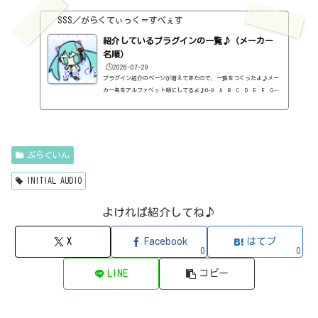
1176 Classic Limiter Collection（Universal Audio・コンプ・有
料）2B DELAYED CLASSIC（2B Played Music・ディレイ・有料）2B RE
SSS／がらくてぃっく＝すぺぇす
VERBED（2B Played Music・リバーブ・有料）2B Shaped Filter（2
紹介しているプラグインの一覧♪（メーカー
B Played Music・フィルタープラグイン・有料）3-Band EQ（Kilohe
arts・EQ・無料）40'S VERY OWN DRUMS（NATIVE INSTRUMENTS・ドラ
名順）
ム...
🕒️2026-07-29
プラグイン紹介のページが増えてきたので、一覧をつくったよ♪メー
カー名をアルファベット順にしてるよ♪0-9 A B C D E F G
H I J K L M N O P Q R S T U V W X Y Z 0-912b
itzT30-GP（ピアノ音源・無料）2B Played Music2B DELAYED CLASSIC
（ディレイ・有料）2B REVERBED（リバーブ・有料）2B Shaped Filt
er（フィルタープラグイン・有料）QFX COLOR（フィルター・有料）Q
FX WAX（ローシェルフフィルター・有料）SLIMVERB（リバーブ・有
ぷらぐいん
料）510KSEQUND（シーケンサー・有料）99SOUNDSCLAP MACHINE（クラ
ップ...
INITIAL AUDIO
よければ紹介してね♪
X
Facebook
はてブ
0
0
LINE
コピー