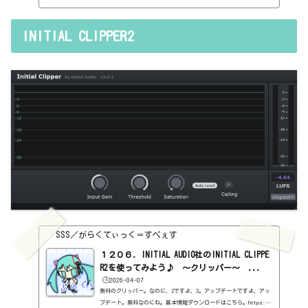
情報ダウンロードはこちら。https://initialaudio.com/product/ini
tial-clipper-free-plugin/#インストール方法インストールファイ
ルでインストール見た目はこんな感じ。わからない言葉などが出てき
INITIAL CLIPPER2
たら、こちらで確認を。https://sss-music.xyz/2022/02/03/plugui
n/基本的な使い方Thresholdは基準になる音量ですね。この音量を超
えると、圧縮を始める。圧縮を始めるんだけど、リミッターじゃない
ので、歪...
SSS／がらくてぃっく＝すぺぇす
１２０６．INITIAL AUDIO社のINITIAL CLIPPE
R2を使ってみよう♪ ～クリッパー～ ...
🕒️2026-04-07
無料のクリッパー。なのに、2ですよ、2。アップデートですよ、アッ
プデート。無料なのにね。基本情報ダウンロードはこちら。https://