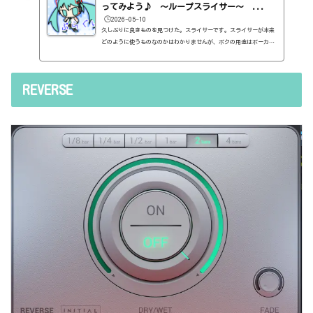
ってみよう♪ ～ループスライサー～ ...
🕒️2026-05-10
久しぶりに良きものを見つけた。スライサーです。スライサーが本来
どのように使うものなのかはわかりませんが、ボクの用途はボーカル
チョップです。ボーカルチョッパー（？）としては、なんとなく、こ
れは使えそうだという直感がはたらきました。そして、その直感は正
しかったようです。ボクはいつも、Studio One付属のImpact XTを使っ
REVERSE
ています。https://sss-music.xyz/2021/02/23/%ef%bc%95%ef%bc%
99%ef%bc%8estudio-one%e4%bb%98%e5%b1%9e%e3%83%97%e3%83%a
9%e3%82%b0%e3%82%a4%e3%83%b3%e3%80%80impact-xt%e3%82%92%e
4%bd%bf%e3%81%...