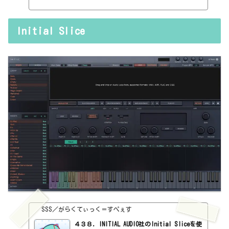
initialaudio.com/clipper2/インストール方法インストールファイ
ルでインストール見た目はこんな感じ。わからない言葉などが出てき
たら、こちらで確認を。https://sss-music.xyz/2022/02/03/plugui
Initial Slice
n/Ceiling・Input GainCeilingが、音量の上限になります。0dBに設
定すると、0dBを超えないようになっています。あとは、Input Gain
を上げていけば、0dBを超えるけども、超えさせないということで、
音圧も...
SSS／がらくてぃっく＝すぺぇす
４３８．INITIAL AUDIO社のInitial Sliceを使