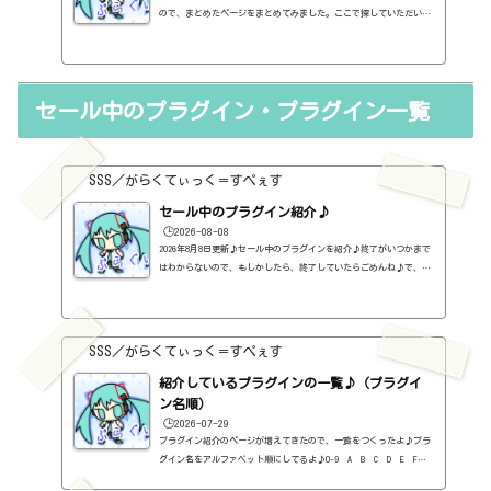
ので、まとめたページをまとめてみました。ここで探していただいて
も結構ですし、各プラグイン紹介ページ下のタグでも探すことができ
ます♪2B Played Musichttps://sss-music.xyz/2025/05/23/2bplay
edmusic/AIR Music Tecnologyhttps://sss-music.xyz/2024/03/27/a
irmusictecnology/ARTURIAhttps://sss-music.xyz/2024/07/06/artu
セール中のプラグイン・プラグイン一覧
ria/Black Rooster Audiohttps://sss-music.xyz/2023/07/10/brac
kroosteraudio/boz DIGITAL LABShttps://sss-music.xyz/2023/09/0
5/boz/Bra...
SSS／がらくてぃっく＝すぺぇす
セール中のプラグイン紹介♪
🕒️2026-08-08
2026年8月8日更新♪セール中のプラグインを紹介♪終了がいつかまで
はわからないので、もしかしたら、終了していたらごめんね♪で、相
変わらず、セールを完全に把握しているわけじゃないので、ボクが知
った範囲だけになるので、あくまで参考まで。とりあえず、直近2か
月分だけ表示しておく予定です♪ちなみに、このブログで紹介してる
プラグインの一覧はこちら♪2026年8月追記日:2026-08-082B DELAYED
SSS／がらくてぃっく＝すぺぇす
CLASSIC（2B Played Music）定価：29.99ドル → 19.99ドル（本家さ
ま）2B REVERBED（2B Played Music）定価：29.99ドル → 19.99ド
紹介しているプラグインの一覧♪（プラグイ
ル（本家さ...
ン名順）
🕒️2026-07-29
プラグイン紹介のページが増えてきたので、一覧をつくったよ♪プラ
グイン名をアルファベット順にしてるよ♪0-9 A B C D E F G
H I J K L M N O P Q R S T U V W X Y Z #0-9