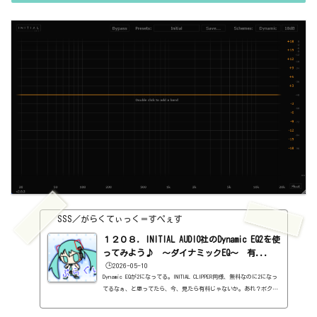
を。https://sss-music.xyz/2022/02/03/pluguin/ブースト・カッ
ト...
SSS／がらくてぃっく＝すぺぇす
１２０８．INITIAL AUDIO社のDynamic EQ2を使
ってみよう♪ ～ダイナミックEQ～ 有...
🕒️2026-05-10
Dynamic EQが2になってる。INITIAL CLIPPER同様、無料なのに2になっ
てるなぁ、と思ってたら、今、見たら有料じゃないか。あれ？ボクは
お金払ってないぞ。ということで、調べてみたら、1を持っていたら
無料でアップデートできるらしい。ちなみに、1は一時期無料配布し