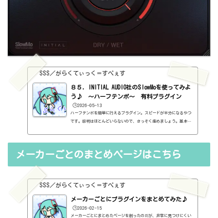
SSS／がらくてぃっく＝すぺぇす
８５．INITIAL AUDIO社のSlowMoを使ってみよ
う♪ ～ハーフテンポ～ 有料プラグイン
🕒️2026-05-13
ハーフテンポを簡単に行えるプラグイン。スピードが半分になるやつ
です。説明はほとんどいらないので、さっそく進めましょう。基本情
報ダウンロードはこちら。https://initialaudio.com/product/slow
mo-halfspeed-plugin/インストール方法インストールファイルでイ
ンストール見た目はこんな感じ。わからない言葉などが出てきたら、
メーカーごとのまとめページはこちら
こちらで確認を。https://sss-music.xyz/2022/02/03/pluguin/ON/O
FF・音の長さ操作するところは3種類。ONとOFF。そのままです。1/2b
ar、1bar、2bar、4bar、8bar。これは、音で確認しながら説明。元
の音。h...
SSS／がらくてぃっく＝すぺぇす
メーカーごとにプラグインをまとめてみた♪
🕒️2026-02-15
メーカーごとにまとめたページを創ったのだが、非常に見つけにくい