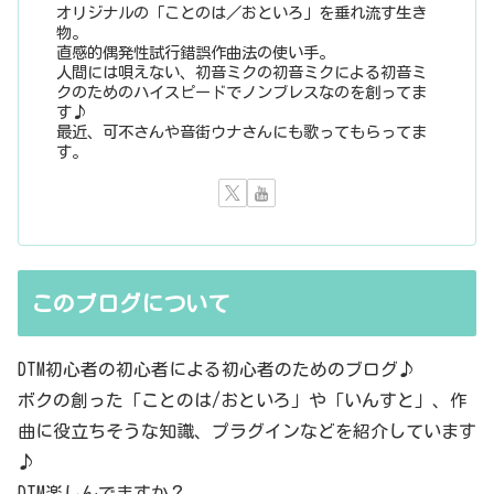
オリジナルの「ことのは／おといろ」を垂れ流す生き
物。
直感的偶発性試行錯誤作曲法の使い手。
人間には唄えない、初音ミクの初音ミクによる初音ミ
クのためのハイスピードでノンブレスなのを創ってま
す♪
最近、可不さんや音街ウナさんにも歌ってもらってま
す。
このブログについて
DTM初心者の初心者による初心者のためのブログ♪
ボクの創った「ことのは/おといろ」や「いんすと」、作
曲に役立ちそうな知識、プラグインなどを紹介しています
♪
DTM楽しんでますか？