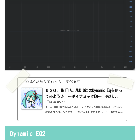
SSS／がらくてぃっく＝すぺぇす
６２０．INITIAL AUDIO社のDynamic Eqを使っ
てみよう♪ ～ダイナミックEQ～ 有料...
🕒️2026-05-10
INITIAL AUDIOが2024年2月現在、ダイナミックEQを無料配布している。
有料のプラグインなので、ぜひゲットしておきましょう。あとでも見
ていきますが、16バンドのダイナミックEQですよ。しかも、見た目も
たくさん変更できる。なかなか便利そうです。基本情報ダウンロード
はこちら。https://initialaudio.com/product/dynamic-eq-equaliz
Dynamic EQ2
er-plugin/インストール方法インストールファイルでインストール見
た目はこんな感じ。わからない言葉などが出てきたら、こちらで確認