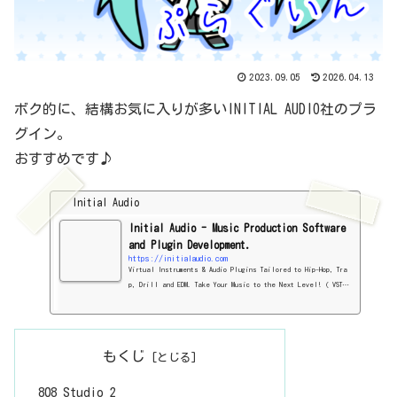
2023.09.05
2026.04.13
ボク的に、結構お気に入りが多いINITIAL AUDIO社のプラ
グイン。
おすすめです♪
Initial Audio
Initial Audio - Music Production Software
and Plugin Development.
https://initialaudio.com
Virtual Instruments & Audio Plugins Tailored to Hip-Hop, Tra
p, Drill and EDM. Take Your Music to the Next Level! ( VST,
VST3, AU, AAX compatible )
もくじ
808 Studio 2