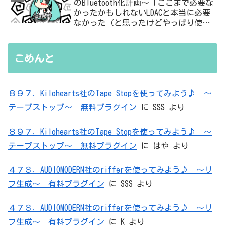
のBluetooth化計画～「ここまで必要な
かったかもしれないLDACと本当に必要
なかった（と思ったけどやっぱり使っ
た）ADC・・・」と思ったら、結局、
無駄を重ねた結論はシンプルだった
こめんと
８９７．Kilohearts社のTape Stopを使ってみよう♪ ～
テープストップ～ 無料プラグイン
に
SSS
より
８９７．Kilohearts社のTape Stopを使ってみよう♪ ～
テープストップ～ 無料プラグイン
に
はや
より
４７３．AUDIOMODERN社のrifferを使ってみよう♪ ～リ
フ生成～ 有料プラグイン
に
SSS
より
４７３．AUDIOMODERN社のrifferを使ってみよう♪ ～リ
フ生成～ 有料プラグイン
に
K
より