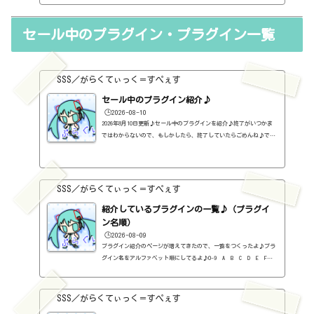
ジhttps://www.ujam.com/Music Creation Suite（フルバンドル）
【定価】899ドル【セール等の価格】※全てのセールを把握しているわ
セール中のプラグイン・プラグイン一覧
けではないので、参考までに・・・2025年5月 499ドル2025年11月
449ドル（本家さま）BeatmakerBeatmaker Bundle【定価】199ドル
【セー...
SSS／がらくてぃっく＝すぺぇす
セール中のプラグイン紹介♪
🕒️2026-08-10
2026年8月10日更新♪セール中のプラグインを紹介♪終了がいつかま
ではわからないので、もしかしたら、終了していたらごめんね♪で、
相変わらず、セールを完全に把握しているわけじゃないので、ボクが
知った範囲だけになるので、あくまで参考まで。とりあえず、直近2
か月分だけ表示しておく予定です♪ちなみに、このブログで紹介して
るプラグインの一覧はこちら♪2026年8月追記日:2026-08-10MODO MAX
SSS／がらくてぃっく＝すぺぇす
(Bass・Drum)（IK MULTIMEDIA）定価：299.99ユーロ → 69.99ドル（A
UDIO DELUXEさん）Total Studio 5 MAX（IK MULTIMEDIA）定価：599.9
紹介しているプラグインの一覧♪（プラグイ
9ユーロ...
ン名順）
🕒️2026-08-09
プラグイン紹介のページが増えてきたので、一覧をつくったよ♪プラ
グイン名をアルファベット順にしてるよ♪0-9 A B C D E F G
H I J K L M N O P Q R S T U V W X Y Z #0-9
1176 Classic Limiter Collection（Universal Audio・コンプ・有
料）2B DELAYED CLASSIC（2B Played Music・ディレイ・有料）2B RE
SSS／がらくてぃっく＝すぺぇす
VERBED（2B Played Music・リバーブ・有料）2B Shaped Filter（2