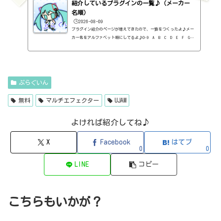
紹介しているプラグインの一覧♪（メーカー
B Played Music・フィルタープラグイン・有料）3-Band EQ（Kilohe
arts・EQ・無料）40'S VERY OWN DRUMS（NATIVE INSTRUMENTS・ドラ
名順）
ム...
🕒️2026-08-09
プラグイン紹介のページが増えてきたので、一覧をつくったよ♪メー
カー名をアルファベット順にしてるよ♪0-9 A B C D E F G
H I J K L M N O P Q R S T U V W X Y Z 0-912b
itzT30-GP（ピアノ音源・無料）2B Played Music2B DELAYED CLASSIC
（ディレイ・有料）2B REVERBED（リバーブ・有料）2B Shaped Filt
er（フィルタープラグイン・有料）QFX COLOR（フィルター・有料）Q
FX WAX（ローシェルフフィルター・有料）SLIMVERB（リバーブ・有
ぷらぐいん
料）510KSEQUND（シーケンサー・有料）99SOUNDSCLAP MACHINE（クラ
ップ...
無料
マルチエフェクター
UJAM
よければ紹介してね♪
X
Facebook
はてブ
0
0
LINE
コピー
こちらもいかが？