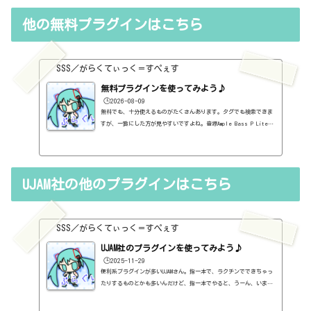
他の無料プラグインはこちら
SSS／がらくてぃっく＝すぺぇす
無料プラグインを使ってみよう♪
🕒️2026-08-09
無料でも、十分使えるものがたくさんあります。タグでも検索できま
すが、一覧にした方が見やすいですよね。音源Ample Bass P Lite
Ⅱ～ベース～https://sss-music.xyz/2021/02/10/%ef%bc%94%ef%b
c%97%ef%bc%8e%e7%84%a1%e6%96%99%e3%83%97%e3%83%a9%e3%8
2%b0%e3%82%a4%e3%83%b3%e3%80%80ample-sound%e7%a4%be%e3%8
1%aeample-bass-p-lite-ii%e3%82%92%e4%bd%bf%e3%81%a3%e3%8
UJAM社の他のプラグインはこちら
1%a6%e3%81%bf/Ample Guitar M Lite Ⅱ～アコースティックギター
～https://sss-music.xyz/2021/02/10/%ef%bc%94%ef%bc%98%ef%b
c%8e%e7%84%a1%e6%96%99%e3%83%97%e3...
SSS／がらくてぃっく＝すぺぇす
UJAM社のプラグインを使ってみよう♪
🕒️2025-11-29
便利系プラグインが多いUJAMさん。指一本で、ラクチンでできちゃっ
たりするものとかも多いんだけど、指一本でやると、うーん、いまい
ち使い勝手が・・・て、人もいるかもしれません。が、音がものすご
くいいから、実は、自分で打ち込むと良いかもしれません。公式ペー