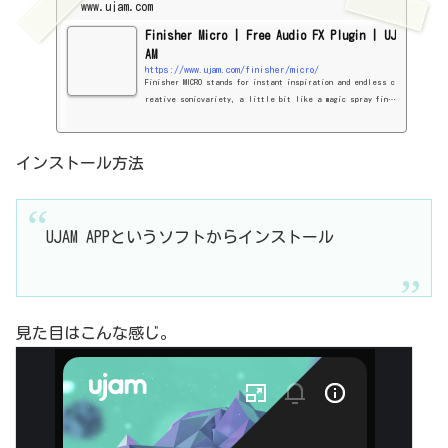
www.ujam.com
Finisher Micro | Free Audio FX Plugin | UJ
AM
https://www.ujam.com/finisher/micro/
Finisher MICRO stands for instant inspiration and endless c
reative sonicvariety, a little bit like a magic spray fini
sh for audio tracks.
インストール方法
UJAM APPというソフトからインストール
見た目はこんな感じ。