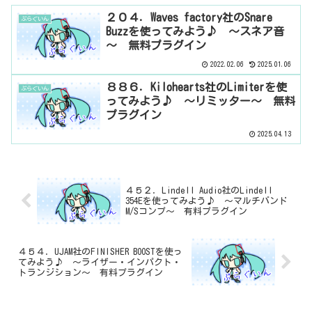
２０４．Waves factory社のSnare
ぷらぐいん
Buzzを使ってみよう♪ ～スネア音
～ 無料プラグイン
2022.02.06
2025.01.06
８８６．Kilohearts社のLimiterを使
ぷらぐいん
ってみよう♪ ～リミッター～ 無料
プラグイン
2025.04.13
４５２．Lindell Audio社のLindell
354Eを使ってみよう♪ ～マルチバンド
M/Sコンプ～ 有料プラグイン
４５４．UJAM社のFINISHER BOOSTを使っ
てみよう♪ ～ライザー・インパクト・
トランジション～ 有料プラグイン