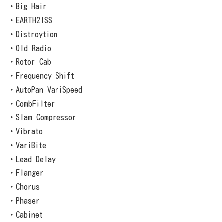
・Big Hair
・EARTH2ISS
・Distroytion
・Old Radio
・Rotor Cab
・Frequency Shift
・AutoPan VariSpeed
・CombFilter
・Slam Compressor
・Vibrato
・VariBite
・Lead Delay
・Flanger
・Chorus
・Phaser
・Cabinet