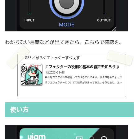
わからない言葉などが出てきたら、こちらで確認を。
SSS／がらくてぃっく＝すぺぇす
エフェクターの役割と基本の設定を知ろう♪
🕒️2026-01-28
色々なプラグインを紹介しつづけることにより、ボク自身もちょっと
ずつエフェクターについての理解が深まってきた。そうなると、エフ
ェクターの基本的なつまみも覚えてくるわけです。例えば、コンプの
thresholdやratioとかEQのfreqとかQとか。そうなると、自分で理解
していることの説明が、どうしても雑になってしまうんですよね。th
resholdはスレッショルドですよね、なんて。また、各エフェクター
使い方
で基本的なつまみに関する説明を毎回書くのも、それはそれで面倒く
さい、・・・情報過多で、見にくいですよね。ということで、基本的
な...