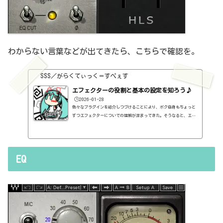
わからない言葉などが出てきたら、こちらで確認を。
SSS／がらくてぃっく＝すぺぇす
エフェクターの役割と基本の設定を知ろう♪
🕒️2026-01-28
色々なプラグインを紹介しつづけることにより、ボク自身もちょっと
ずつエフェクターについての理解が深まってきた。そうなると、エフ
ェクターの基本的なつまみも覚えてくるわけです。例えば、コンプの
thresholdやratioとかEQのfreqとかQとか。そうなると、自分で理解
していることの説明が、どうしても雑になってしまうんですよね。th
resholdはスレッショルドですよね、なんて。また、各エフェクター
EQ
で基本的なつまみに関する説明を毎回書くのも、それはそれで面倒く
さい、・・・情報過多で、見にくいですよね。ということで、基本的
な...