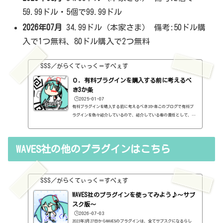
59.99ドル・5個で99.99ドル
2026年07月
34.99ドル（本家さま） 備考:50ドル購
入で1つ無料、80ドル購入で2つ無料
SSS／がらくてぃっく＝すぺぇす
０．有料プラグインを購入する前に考えるべ
き3か条
🕒️2025-01-07
有料プラグインを購入する前に考えるべき3か条このブログで有料プ
ラグインを色々紹介しているので、紹介している者の責任として、有
料プラグインを購入する前に考えるべき3か条を書いておこうと思い
ます。１．無料プラグインではダメか？今持っているものではダメ
か？このブログでは無料プラグインも紹介しています。無料プラグイ
WAVES社の他のプラグインはこちら
ンの中には、なぜ、これが無料なんだろう？と驚くような性能のもの
もたくさんあります。欲しいと思った有料プラグインがあったら、ま
ずは無料プラグインを調べてみましょう。有料と同じぐらいの性能の
もの...
SSS／がらくてぃっく＝すぺぇす
WAVES社のプラグインを使ってみよう♪～サブ
スク版～
🕒️2026-07-03
2023年3月27日からWAVESのプラグインは、全てサブスクになるらし