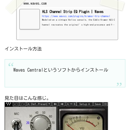
www.waves.com
HLS Channel Strip EQ Plugin | Waves
https://www.waves.com/plugins/kramer-hls-channel
Modeled on a vintage Helios console, the Eddie Kramer HLS C
hannel recreates the original’s high-end presence and fat
low-frequency boost of its pre-amps and EQs.
インストール方法
Waves Centralというソフトからインストール
見た目はこんな感じ。