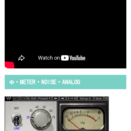
Φ・METER・NOISE・ANALOG