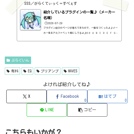
料）2B DELAYED CLASSIC（2B Played Music・ディレイ・有料）2B RE
SSS／がらくてぃっく＝すぺぇす
VERBED（2B Played Music・リバーブ・有料）2B Shaped Filter（2
紹介しているプラグインの一覧♪（メーカー
B Played Music・フィルタープラグイン・有料）3-Band EQ（Kilohe
arts・EQ・無料）40'S VERY OWN DRUMS（NATIVE INSTRUMENTS・ドラ
名順）
ム...
🕒️2026-07-29
プラグイン紹介のページが増えてきたので、一覧をつくったよ♪メー
カー名をアルファベット順にしてるよ♪0-9 A B C D E F G
H I J K L M N O P Q R S T U V W X Y Z 0-912b
itzT30-GP（ピアノ音源・無料）2B Played Music2B DELAYED CLASSIC
（ディレイ・有料）2B REVERBED（リバーブ・有料）2B Shaped Filt
er（フィルタープラグイン・有料）QFX COLOR（フィルター・有料）Q
FX WAX（ローシェルフフィルター・有料）SLIMVERB（リバーブ・有
ぷらぐいん
料）510KSEQUND（シーケンサー・有料）99SOUNDSCLAP MACHINE（クラ
ップ...
有料
EQ
プリアンプ
WAVES
よければ紹介してね♪
X
Facebook
はてブ
0
0
LINE
コピー
こちらもいかが？