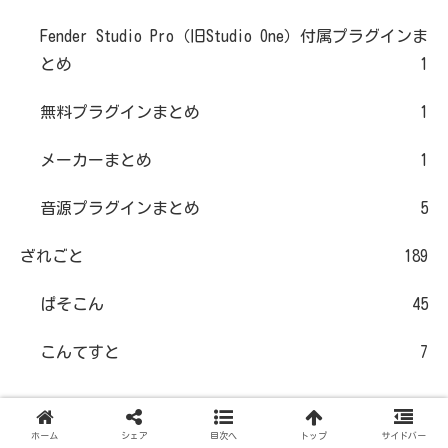
Fender Studio Pro（旧Studio One）付属プラグインま
とめ
1
無料プラグインまとめ
1
メーカーまとめ
1
音源プラグインまとめ
5
ざれごと
189
ぱそこん
45
こんてすと
7
びゅー とっぷ てん
ホーム
シェア
目次へ
トップ
サイドバー