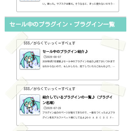
い。困った。サブスクは嫌だ。そうなると、きっと使わないだろうと
思う。とりあえず、今、持っているプラグインは使えそうだ。だが、
OSとかがバージョンアップしていって、対応不可となると、使えなく
なる。困った。はぁ、GOLDとか無くなるんですね。ちょっと寂しい。
セール中のプラグイン・プラグイン一覧
（追記）2日後にまさかの一本化を止めるという通知。販売も行われ
るらしい。販売版はこちら。https://sss-music.xyz/2021/11/13/wa
ves%e7%a4%be%e3%81%ae%e3%83%90%e3%83%b3%e3%83%89%e3%83%
ab%e3%82%92%...
SSS／がらくてぃっく＝すぺぇす
セール中のプラグイン紹介♪
🕒️2026-08-07
2026年8月7日更新♪セール中のプラグインを紹介♪終了がいつかまで
はわからないので、もしかしたら、終了していたらごめんね♪で、相
変わらず、セールを完全に把握しているわけじゃないので、ボクが知
った範囲だけになるので、あくまで参考まで。とりあえず、直近2か
月分だけ表示しておく予定です♪ちなみに、このブログで紹介してる
プラグインの一覧はこちら♪2026年8月追記日:2026-08-07FINISHER BO
SSS／がらくてぃっく＝すぺぇす
OST（UJAM）定価：59ドル → 19ドル（本家さま）FINISHER DYNAMO（U
JAM）定価：59ドル → 9ドル（本家さま）FINISHER FLUXX（UJAM）定
紹介しているプラグインの一覧♪（プラグイ
価：59...
ン名順）
🕒️2026-07-29
プラグイン紹介のページが増えてきたので、一覧をつくったよ♪プラ
グイン名をアルファベット順にしてるよ♪0-9 A B C D E F G
H I J K L M N O P Q R S T U V W X Y Z #0-9
1176 Classic Limiter Collection（Universal Audio・コンプ・有