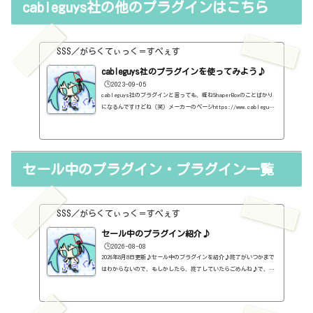
cableguys社の他のプラグインはこちら
ンの中には、なぜ、これが無料なんだろう？と驚くような性能のもの
もたくさんあります。欲しいと思った有料プラグインがあったら、ま
ずは無料プラグインを調べてみましょう。有料と同じぐらいの性能の
もの...
SSS／がらくてぃっく＝すぺぇす
cableguys社のプラグインを使ってみよう♪
🕒️2023-09-05
cableguys社のプラグインと言っても、概ねShaperBoxのことばかり
になるんですけどね（笑）メーカーのページhttps://www.cableguy
s.com/CrushShaper2https://sss-music.xyz/2022/12/28/crushshap
er2/DriveShaper2https://sss-music.xyz/2022/12/10/shaperbox3d
rive/FilterShaperCore3https://sss-music.xyz/2022/12/11/filt
ershapercore3/LiquidShaperhttps://sss-music.xyz/2022/12/15/
セール中のプラグイン・プラグイン一覧
liquidshaper/NoiseShaperhttps://sss-music.xyz/2021/11/18/no
iseshaper/NoiseShaper2https://sss-music.xyz/2022/12/10/nois
eshaper2/PanCake2http...
SSS／がらくてぃっく＝すぺぇす
セール中のプラグイン紹介♪
🕒️2026-08-08
2026年8月8日更新♪セール中のプラグインを紹介♪終了がいつかまで
はわからないので、もしかしたら、終了していたらごめんね♪で、相
変わらず、セールを完全に把握しているわけじゃないので、ボクが知
った範囲だけになるので、あくまで参考まで。とりあえず、直近2か
月分だけ表示しておく予定です♪ちなみに、このブログで紹介してる