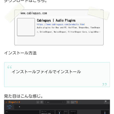
ダウンロードはこちら。
www.cableguys.com
Cableguys | Audio Plugins
https://www.cableguys.com/products.html
Audio plugins for Mac and PC: HalfTime, ShaperBox, TimeShape
r, DriveShaper, NoiseShaper, FilterShaper Core, LiquidShape
r, CrushShaper, VolumeShaper, PanShaper, WidthShaper, MidiSh
aper and the free PanCake. Fully functional demos availabl
e.
インストール方法
インストールファイルでインストール
見た目はこんな感じ。