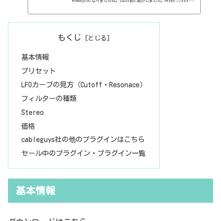
erBoxが3になりましたね。2は以前に紹介しました。https://sss-mu
sic.xyz/2021/06/06/%ef%bc%91%ef%bc%90%ef%bc%95%ef%bc%8e%e
6%9c%89%e6%96%99%e3%83%97%e3%83%a9%e3%82%b0%e3%82%a4%e3%
83%b3%e3%80%80cableguys%e7%a4%be%e3%81%aeshaperbox2%e3%8
2%92%e4%bd%bf%e3%81%a3%e3%81%a6%e3%81%bf%e3%82%88/基本的
もくじ
な性能は変わっていないようですが、ずいぶん、便利な機能がついて
いますね。とりあえず、Liquidというエフェクターが増えています
基本情報
ね。しかも、なぜかコンプレッ...
プリセット
LFOカーブの見方（Cutoff・Resonace）
フィルターの種類
Stereo
価格
cableguys社の他のプラグインはこちら
セール中のプラグイン・プラグイン一覧
基本情報