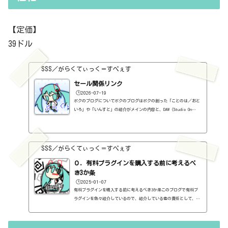
【定価】
39ドル
SSS／がらくてぃっく＝すぺぇす
セール関係リンク
🕒️2026-07-19
ボクのブログについてボクのブログはボクの創った「ことのは／おと
いろ」や「いんすと」の紹介がメインの内容と、DAW（Studio On
e）、プラグインの使い方の紹介、作曲に関する情報がサブの内容
（サブ方がメインより人気ですけど・・・）となっています。つま
り、セール情報をメインとしたブログではありません。プラグインの
紹介に関して、購入の参考にしてもらうために、セール価格などを記
SSS／がらくてぃっく＝すぺぇす
録はしていますし、セールしているプラグインはブログの最初の方に
表示するように（編集したら、自動的に最初の方に表示されてるだけ
０．有料プラグインを購入する前に考えるべ
ですが・・...
き3か条
🕒️2025-01-07
有料プラグインを購入する前に考えるべき3か条このブログで有料プ
ラグインを色々紹介しているので、紹介している者の責任として、有
料プラグインを購入する前に考えるべき3か条を書いておこうと思い
ます。１．無料プラグインではダメか？今持っているものではダメ
か？このブログでは無料プラグインも紹介しています。無料プラグイ