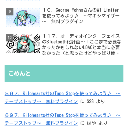
１０．George YohngさんのW1 Limiter
を使ってみよう♪ ～マキシマイザー
～ 無料プラグイン
１１７．オーディオインターフェイス
のBluetooth化計画～「ここまで必要な
かったかもしれないLDACと本当に必要
なかった（と思ったけどやっぱり使っ
た）ADC・・・」と思ったら、結局、
無駄を重ねた結論はシンプルだった
こめんと
８９７．Kilohearts社のTape Stopを使ってみよう♪ ～
テープストップ～ 無料プラグイン
に
SSS
より
８９７．Kilohearts社のTape Stopを使ってみよう♪ ～
テープストップ～ 無料プラグイン
に
はや
より