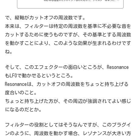
EQがある程度のピンポイントなのに対して、フィルターはもっと、広
い範囲でかけるEQとでも考えたらよいかと思います。EQはこんな感
じ。EQは、特定の周波数をブーストしたり、カットしたりします。そ
れに対して、フィルターはこういうやつ。バッサリといくんですね。
で、縦軸がカットオフの周波数です。
ちなみに、フィルターというのは、音を通すフィルターと考えたらよ
本来は、フィルターは特定の周波数を基準に不必要な音を
いかと。この範囲は通すけど、そこ以外は通さないよ、と。シンセや
音源自体についていることもあって、その場合は音創りのためです
カットするために使うものですが、その基準とする周波数
ね。...
を動かすことにより、このような効果が生まれるわけです
ね。
そして、このエフェクターの面白いところが、Resonance
もLFOで動かせるというところ。
Resonanceは、カットオフの周波数をちょっと持ち上げる
度合いのこと。
ちょっと持ち上げた方が、その周辺が強調されてよい感じ
になるのだとか。
フィルターの役割としてはそうなんですが、このプラグイ
ンのように、周波数を動かす場合、レゾナンスが大きい方