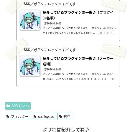
プラグインの一覧はこちら♪2026年8月追記日:2026-08-082B DELAYED
SSS／がらくてぃっく＝すぺぇす
CLASSIC（2B Played Music）定価：29.99ドル → 19.99ドル（本家さ
ま）2B REVERBED（2B Played Music）定価：29.99ドル → 19.99ド
紹介しているプラグインの一覧♪（プラグイ
ル（本家さ...
ン名順）
🕒️2026-08-09
プラグイン紹介のページが増えてきたので、一覧をつくったよ♪プラ
グイン名をアルファベット順にしてるよ♪0-9 A B C D E F G
H I J K L M N O P Q R S T U V W X Y Z #0-9
1176 Classic Limiter Collection（Universal Audio・コンプ・有
料）2B DELAYED CLASSIC（2B Played Music・ディレイ・有料）2B RE
SSS／がらくてぃっく＝すぺぇす
VERBED（2B Played Music・リバーブ・有料）2B Shaped Filter（2
紹介しているプラグインの一覧♪（メーカー
B Played Music・フィルタープラグイン・有料）3-Band EQ（Kilohe
arts・EQ・無料）40'S VERY OWN DRUMS（NATIVE INSTRUMENTS・ドラ
名順）
ム...
🕒️2026-08-09
プラグイン紹介のページが増えてきたので、一覧をつくったよ♪メー
カー名をアルファベット順にしてるよ♪0-9 A B C D E F G
H I J K L M N O P Q R S T U V W X Y Z 0-912b
itzT30-GP（ピアノ音源・無料）2B Played Music2B DELAYED CLASSIC
（ディレイ・有料）2B REVERBED（リバーブ・有料）2B Shaped Filt
er（フィルタープラグイン・有料）QFX COLOR（フィルター・有料）Q
FX WAX（ローシェルフフィルター・有料）SLIMVERB（リバーブ・有
ぷらぐいん
料）510KSEQUND（シーケンサー・有料）99SOUNDSCLAP MACHINE（クラ
ップ...
フィルター
cableguys
有料
よければ紹介してね♪