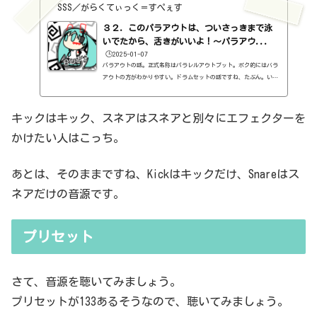
SSS／がらくてぃっく＝すぺぇす
３２．このパラアウトは、ついさっきまで泳
いでたから、活きがいいよ！～パラアウ...
🕒️2025-01-07
パラアウトの話。正式名称はパラレルアウトプット。ボク的にはバラ
アウトの方がわかりやすい。ドラムセットの話ですね、たぶん。い
や、もしかしたらボクが知らないだけで、ドラム以外でもこんな設定
をできたりするのかもしれない。Studio Oneを使っている方は、ドラ
ムと言えばIMPACT XTですよね。これを立ち上げると、ミキサー画面に
キックはキック、スネアはスネアと別々にエフェクターを
7つ出てきますよね。他の音源を立ち上げても、1つしか出てこないの
かけたい人はこっち。
に。使っている人はわかると思いますが、キックの音は1に出てき
て、スネアの音は2に出てきて、という感じですね。なんでそうなる
かと言...
あとは、そのままですね、Kickはキックだけ、Snareはス
ネアだけの音源です。
プリセット
さて、音源を聴いてみましょう。
プリセットが133あるそうなので、聴いてみましょう。