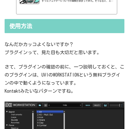
ずつエフェクターについての理解が深まってきた。そうなると、エフ
ェクターの基本的なつまみも覚えてくるわけです。例えば、コンプの
thresholdやratioとかEQのfreqとかQとか。そうなると、自分で理解
していることの説明が、どうしても雑になってしまうんですよね。th
resholdはスレッショルドですよね、なんて。また、各エフェクター
使用方法
で基本的なつまみに関する説明を毎回書くのも、それはそれで面倒く
さい、・・・情報過多で、見にくいですよね。ということで、基本的
な...
なんだかカッコよくないですか？
プラグインって、見た目も大切だと思います。
さて、プラグインの確認の前に、一つ説明しておくと、こ
のプラグインは、UVIのWORKSTATIONという無料プラグイ
ンの中で動くようになっています。
Kontaktみたいなパターンですね。