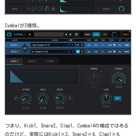
Cymbalが2種類。
つまり、Kick1、Snare2、Clap1、Cymbal4の構成ではある
のだけど、実際にはKick1×2、Snare2×4、Clap1×4、