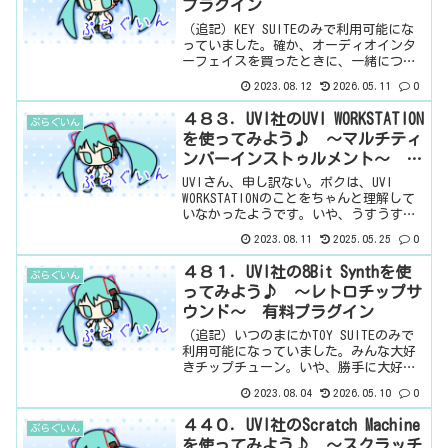
プラグイン
（追記）KEY SUITEのみで利用可能にな
っていました。確か、オーディオインタ
ーフェイスを買ったときに、一緒につい
てきたんだと思う。ピアノ音源とか、紹
2023.08.12
2026.05.11
0
介したくないんですよねぇ。音楽をやっ
てこなかった人間にすると、ピアノと
４８３．UVI社のUVI WORKSTATION
ぷらぐいん
か、なんか、恐れ多...
を使ってみよう♪ ～マルチティ
ンバーインストゥルメント～ 無
料プラグイン
UVIさん、申し訳ない。ボクは、UVI
WORKSTATIONのことをちゃんと理解して
いなかったようです。いや、うすうす感
じてはいたのですが・・・UVI
2023.08.11
2025.05.25
0
WORKSTATIONはUVIのサウンドウェアを持
っていない人にとっては使い道がない
４８１．UVI社の8Bit Synthを使
ぷらぐいん
も...
ってみよう♪ ～レトロチップサ
ウンド～ 有料プラグイン
（追記）いつのまにかTOY SUITEのみで
利用可能になっていました。みんな大好
きチップチューン。いや、勝手に大好き
とか書きましたが、いかがですか。ま
2023.08.04
2026.05.10
0
ぁ、がっつりじゃなくても、そういう要
素を入れたいときもありますよね。そう
４４０．UVI社のScratch Machine
ぷらぐいん
いうときに、使って...
を使ってみよう♪ ～スクラッチ