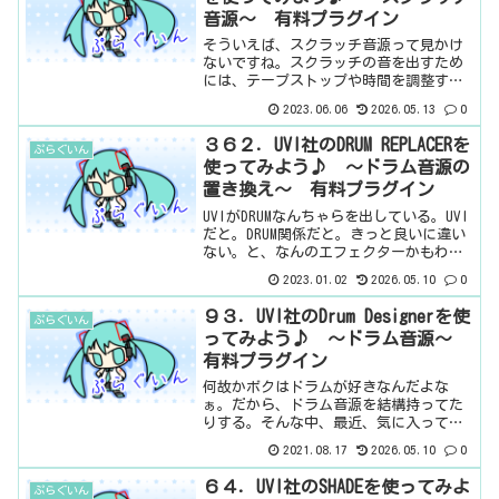
音源～ 有料プラグイン
そういえば、スクラッチ音源って見かけ
ないですね。スクラッチの音を出すため
には、テープストップや時間を調整する
エフェクターを使うことが多いですよ
2023.06.06
2026.05.13
0
ね。このプラグインは、スクラッチの音
自体を出すプラグインですね。元の曲を
３６２．UVI社のDRUM REPLACERを
ぷらぐいん
スクラッチするわけではない...
使ってみよう♪ ～ドラム音源の
置き換え～ 有料プラグイン
UVIがDRUMなんちゃらを出している。UVI
だと。DRUM関係だと。きっと良いに違い
ない。と、なんのエフェクターかもわか
らず、手に入れてしまったが。・・・こ
2023.01.02
2026.05.10
0
れ、ボクには必要ないやつじゃないか。
録音したドラムの音源を差し替えること
９３．UVI社のDrum Designerを使
ぷらぐいん
ができるエ...
ってみよう♪ ～ドラム音源～
有料プラグイン
何故かボクはドラムが好きなんだよな
ぁ。だから、ドラム音源を結構持ってた
りする。そんな中、最近、気に入ってい
るドラム音源がこれ。何がいいって、見
2021.08.17
2026.05.10
0
た目が（笑）とは言え、音もすごくイイ
感じですので、確認していきましょう。
６４．UVI社のSHADEを使ってみよ
ぷらぐいん
基本情報ダウンロードはこち...