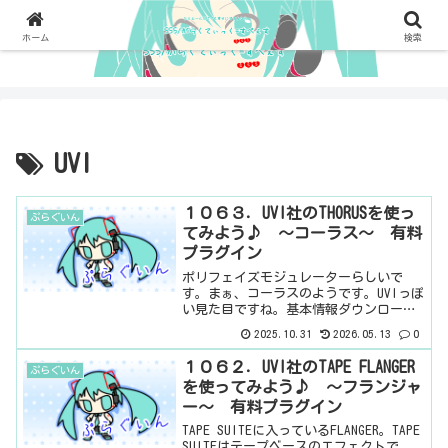
ホーム
検索
UVI
１０６３．UVI社のTHORUSを使っ
ぷらぐいん
てみよう♪ ～コーラス～ 有料
プラグイン
ポリフェイズモジュレーターらしいで
す。まぁ、コーラスのようです。UVIっぽ
い見た目ですね。基本情報ダウンロード
はこちら。インストール方法UVI PORTAL
2025.10.31
2026.05.13
0
というソフトからインストール見た目は
こんな感じ。わからない言葉などが出て
１０６２．UVI社のTAPE FLANGER
ぷらぐいん
きたら、こち...
を使ってみよう♪ ～フランジャ
ー～ 有料プラグイン
TAPE SUITEに入っているFLANGER。TAPE
SUITEはテープベースのエフェクトで