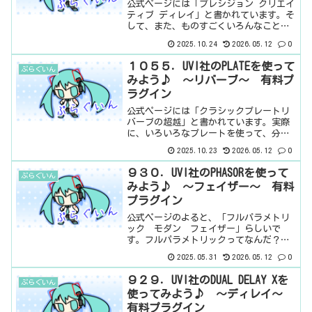
公式ページには「プレシジョン クリエイ
ティブ ディレイ」と書かれています。そ
して、また、ものすごくいろんなことが
できて、紹介するのが面倒くさいなぁ、
2025.10.24
2026.05.12
0
と思っている。さすがのUVIさんです。基
本情報ダウンロードはこちら。インスト
１０５５．UVI社のPLATEを使って
ぷらぐいん
ール方法UVI ...
みよう♪ ～リバーブ～ 有料プ
ラグイン
公式ページには「クラシックプレートリ
バーブの超越」と書かれています。実際
に、いろいろなプレートを使って、分析
した結果をモデリングしているらしいで
2025.10.23
2026.05.12
0
す。だから、特定のプレートリバーブの
実機をモデルにしているんじゃなくて、
９３０．UVI社のPHASORを使って
ぷらぐいん
いろんなプレートの特性を...
みよう♪ ～フェイザー～ 有料
プラグイン
公式ページのよると、「フルパラメトリ
ック モダン フェイザー」らしいで
す。フルパラメトリックってなんだ？と
思ったら、パラメーターをすべて設定で
2025.05.31
2026.05.12
0
きるって意味っぽい。つまり、面倒くさ
いってことだ（笑）まぁ、見ていきまし
９２９．UVI社のDUAL DELAY Xを
ぷらぐいん
ょう。基本情報ダウンロード...
使ってみよう♪ ～ディレイ～
有料プラグイン