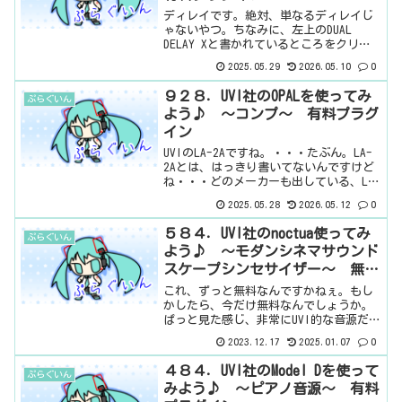
ディレイです。絶対、単なるディレイじ
ゃないやつ。ちなみに、左上のDUAL
DELAY Xと書かれているところをクリッ
クすると、信号経路が表示されます。こ
2025.05.29
2026.05.10
0
んな感じ。単なるディレイが、こんなに
複雑なわけないですもんね。基本情報ダ
９２８．UVI社のOPALを使ってみ
ぷらぐいん
ウンロードはこち...
よう♪ ～コンプ～ 有料プラグ
イン
UVIのLA-2Aですね。・・・たぶん。LA-
2Aとは、はっきり書いてないんですけど
ね・・・どのメーカーも出している、LA-
2A。それぞれのメーカーが、色々な付加
2025.05.28
2026.05.12
0
を加えていますが、UVIも、もちろん、面
白い試みをしております。公式ページに
５８４．UVI社のnoctua使ってみ
ぷらぐいん
よ...
よう♪ ～モダンシネマサウンド
スケープシンセサイザー～ 無料
プラグイン
これ、ずっと無料なんですかねぇ。もし
かしたら、今だけ無料なんでしょうか。
ぱっと見た感じ、非常にUVI的な音源だな
ぁと思うんですけど、ボクだけでしょう
2023.12.17
2025.01.07
0
か。そして、十分に使える。ほんとに無
料でしょうか。ちなみに、この音源を使
４８４．UVI社のModel Dを使って
ぷらぐいん
うには、無料のUVI...
みよう♪ ～ピアノ音源～ 有料