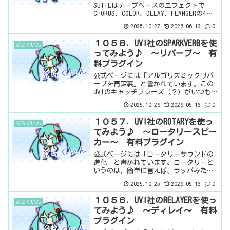
SUITEはテープベースのエフェクトで
CHORUS、COLOR、DELAY、FLANGERの4つ
がセットになっています。ちなみに公式
2025.10.27
2026.06.13
0
には「アナログテープエフェクトスイー
トの決定版」と書...
１０５８．UVI社のSPARKVERBを使
ぷらぐいん
ってみよう♪ ～リバーブ～ 有
料プラグイン
公式ページには「アルゴリズミックリバ
ーブを再定義」と書かれています。この
UVIのキャッチフレーズ（？）がいつも面
白い（笑）なんか、すごいらしい。基本
2025.10.26
2026.05.13
0
情報ダウンロードはこちら。インストー
ル方法UVI PORTALというソフトからイン
１０５７．UVI社のROTARYを使っ
ぷらぐいん
ストール見...
てみよう♪ ～ロータリースピー
カー～ 有料プラグイン
公式ページには「ロータリーサウンドの
進化」と書かれています。ロータリーと
いうのは、簡単に言えば、ラッパみたい
なのが2つあって、それをぐるぐる回す感
2025.10.25
2026.05.13
0
じのやつです。原始的な感じで、エフェ
クトっぽく聞こえるようになるわけです
１０５６．UVI社のRELAYERを使っ
ぷらぐいん
ね。シンプルな感じだけ...
てみよう♪ ～ディレイ～ 有料
プラグイン