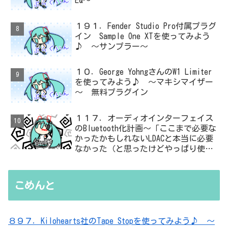
１９１．Fender Studio Pro付属プラグ
イン Sample One XTを使ってみよう
♪ ～サンプラー～
１０．George YohngさんのW1 Limiter
を使ってみよう♪ ～マキシマイザー
～ 無料プラグイン
１１７．オーディオインターフェイス
のBluetooth化計画～「ここまで必要な
かったかもしれないLDACと本当に必要
なかった（と思ったけどやっぱり使っ
た）ADC・・・」と思ったら、結局、
無駄を重ねた結論はシンプルだった
こめんと
８９７．Kilohearts社のTape Stopを使ってみよう♪ ～