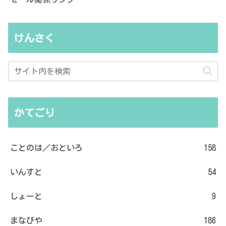
けんさく
かてごり
ことのは／おといろ
158
いんすと
54
しょーと
9
まなびや
186