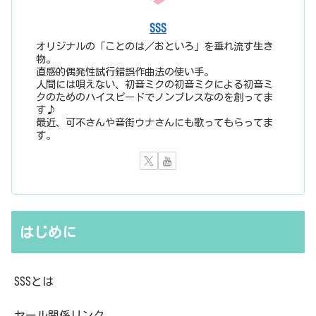
SSS
オリジナルの「ことのは／おといろ」を垂れ流す生き
物。
直感的偶発性試行錯誤作曲法の使い手。
人間には唄えない、初音ミクの初音ミクによる初音ミ
クのためのハイスピードでノンブレスなのを創ってま
す♪
最近、可不さんや音街ウナさんにも歌ってもらってま
す。
はじめに
SSSとは
セール関係リンク