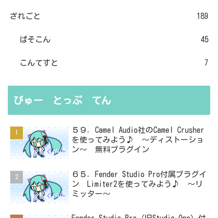
ざれごと
189
ぱそこん
45
こんてすと
7
びゅー とっぷ てん
５９．Camel Audio社のCamel Crusher
を使ってみよう♪ ～ディストーショ
ン～ 無料プラグイン
６５．Fender Studio Pro付属プラグイ
ン Limiter2を使ってみよう♪ ～リ
ミッター～