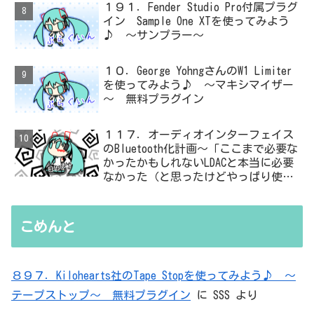
１９１．Fender Studio Pro付属プラグ
イン Sample One XTを使ってみよう
♪ ～サンプラー～
１０．George YohngさんのW1 Limiter
を使ってみよう♪ ～マキシマイザー
～ 無料プラグイン
１１７．オーディオインターフェイス
のBluetooth化計画～「ここまで必要な
かったかもしれないLDACと本当に必要
なかった（と思ったけどやっぱり使っ
た）ADC・・・」と思ったら、結局、
無駄を重ねた結論はシンプルだった
こめんと
８９７．Kilohearts社のTape Stopを使ってみよう♪ ～
テープストップ～ 無料プラグイン
に
SSS
より