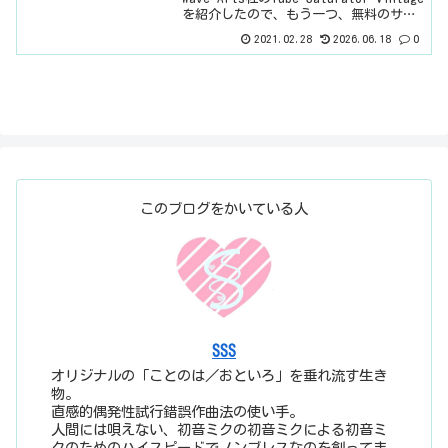
を紹介したので、もう一つ、無料のサチ
ュレーターを紹介しようかな、と。基本
2021.02.28
2026.06.18
0
情報ダウンロードはこちら。インストー
ル方法Softube Cent...
このブログをかいている人
SSS
オリジナルの「ことのは／おといろ」を垂れ流す生き
物。
直感的偶発性試行錯誤作曲法の使い手。
人間には唄えない、初音ミクの初音ミクによる初音ミ
クのためのハイスピードでノンブレスなのを創ってま