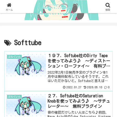
ホーム
検索
Softtube
１９７．Softube社のDirty Tape
ぷらぐいん
を使ってみよう♪ ～ディストー
ション・ローファイ～ 有料プラ
グイン
2022年2月1日発売予定のプラグインを1
月中は無料配布しているそうです。これ
はいただかないと。Softubeと言えば、
Saturation Knobのメーカーですよね。
2022.01.27
2026.05.10
0
Saturation Knobと言えば、性能が良く
て、やや負荷が高かっ...
２７．Softube社のSaturation
ぷらぐいん
Knobを使ってみよう♪ ～サチュ
レーター～ 無料プラグイン
音の確認だけしたい人はこちら♪前回、
Wave Arts社のTube Saturator Vintage