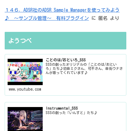
１４６．ADSR社のADSR Sample Managerを使ってみよう
♪ ～サンプル管理～ 有料プラグイン
に
匿名
より
ようつべ
ことのは/おといろ_SSS
SSSの創ったオリジナルの「ことのは/おとい
ろ」たち♪初音ミクさん、可不さん、音街ウナさ
んが歌ってくれています♪
www.youtube.com
Instrumental_SSS
SSSの創った「いんすと」たち♪