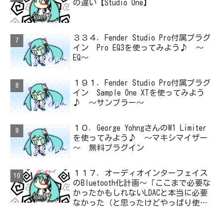
の違い【Studio One】
３３４．Fender Studio Pro付属プラグ
イン Pro EQ3を使ってみよう♪ ～
EQ～
１９１．Fender Studio Pro付属プラグ
イン Sample One XTを使ってみよう
♪ ～サンプラー～
１０．George YohngさんのW1 Limiter
を使ってみよう♪ ～マキシマイザー
～ 無料プラグイン
１１７．オーディオインターフェイス
のBluetooth化計画～「ここまで必要な
かったかもしれないLDACと本当に必要
なかった（と思ったけどやっぱり使っ
た）ADC・・・」と思ったら、結局、