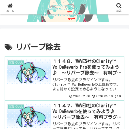
ホーム
検索
リバーブ除去
１１４８．WAVES社のClarity™
ぷらぐいん
Vx DeReverb Proを使ってみよう
♪ ～リバーブ除去～ 有料プラ
グイン
リバーブ除去のプラグインですね。
Clarity™ Vx DeReverbの上位版です。
より細かく設定できるようになっていま
す。基本情報ダウンロードはこちら。イ
2026.02.06
2026.05.10
0
ンストール方法Waves Centralというソ
フトからインストール見た目はこんな...
１１４７．WAVES社のClarity™
ぷらぐいん
Vx DeReverbを使ってみよう♪
～リバーブ除去～ 有料プラグイ
ン
リバーブ除去のプラグインですね。リバ
ーブ除去といっても、リバーブエフェク