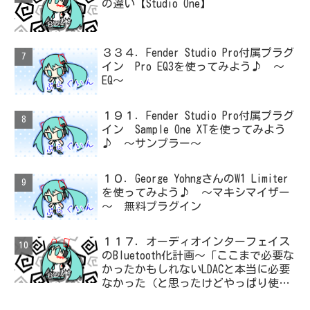
の違い【Studio One】
３３４．Fender Studio Pro付属プラグ
イン Pro EQ3を使ってみよう♪ ～
EQ～
１９１．Fender Studio Pro付属プラグ
イン Sample One XTを使ってみよう
♪ ～サンプラー～
１０．George YohngさんのW1 Limiter
を使ってみよう♪ ～マキシマイザー
～ 無料プラグイン
１１７．オーディオインターフェイス
のBluetooth化計画～「ここまで必要な
かったかもしれないLDACと本当に必要
なかった（と思ったけどやっぱり使っ
た）ADC・・・」と思ったら、結局、