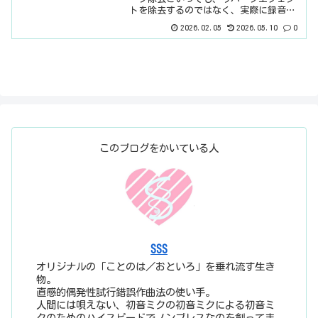
トを除去するのではなく、実際に録音し
たときの、部屋の反響を除去するやつで
2026.02.05
2026.05.10
0
すね。ノイズ除去の方がすごかったの
で、こちらも期待大。まぁ、ノイズ除去
同様、完全DTMerのボク...
このブログをかいている人
SSS
オリジナルの「ことのは／おといろ」を垂れ流す生き
物。
直感的偶発性試行錯誤作曲法の使い手。
人間には唄えない、初音ミクの初音ミクによる初音ミ
クのためのハイスピードでノンブレスなのを創ってま