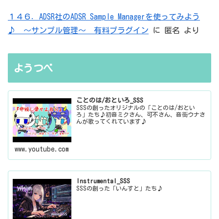
１４６．ADSR社のADSR Sample Managerを使ってみよう
♪ ～サンプル管理～ 有料プラグイン
に
匿名
より
ようつべ
ことのは/おといろ_SSS
SSSの創ったオリジナルの「ことのは/おとい
ろ」たち♪初音ミクさん、可不さん、音街ウナさ
んが歌ってくれています♪
www.youtube.com
Instrumental_SSS
SSSの創った「いんすと」たち♪