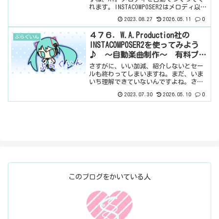
れます。INSTACOMPOSER2はメロディ以外
も自動で生成してくれるので、ややかす
2023.08.27
2026.05.11
0
みますが・・・ただ、このプラグインの
良いところは、音が出るというとこ...
４７６．W.A.Production社の
ぷらぐいん
INSTACOMPOSER2を使ってみよう
♪ ～自動楽曲制作～ 有料プラ
グイン
さすがに、いい加減、紹介しないとセー
ルも終わってしまいますね。まだ、いま
いち理解できていないんですよね。さ
て、前にrifferというプラグインを紹介
2023.07.30
2026.05.10
0
しました。リフをつくってくれるプラグ
インでしたが、これは、それのもっとす
ごいやつと考えればよ...
このブログをかいている人