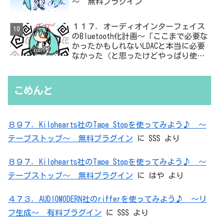
～ 無料プラグイン
１１７．オーディオインターフェイス
のBluetooth化計画～「ここまで必要な
かったかもしれないLDACと本当に必要
なかった（と思ったけどやっぱり使っ
た）ADC・・・」と思ったら、結局、
無駄を重ねた結論はシンプルだった
こめんと
８９７．Kilohearts社のTape Stopを使ってみよう♪ ～
テープストップ～ 無料プラグイン
に
SSS
より
８９７．Kilohearts社のTape Stopを使ってみよう♪ ～
テープストップ～ 無料プラグイン
に
はや
より
４７３．AUDIOMODERN社のrifferを使ってみよう♪ ～リ
フ生成～ 有料プラグイン
に
SSS
より