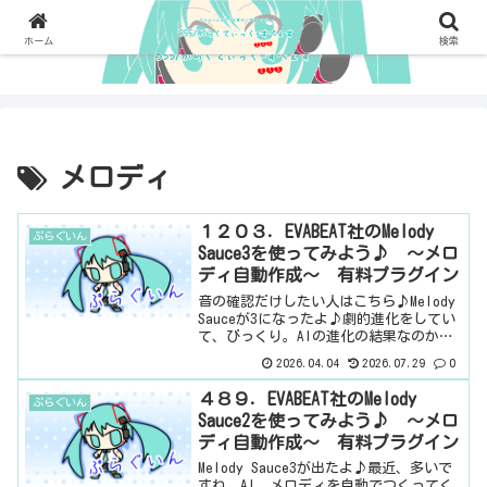
ホーム
検索
メロディ
１２０３．EVABEAT社のMelody
ぷらぐいん
Sauce3を使ってみよう♪ ～メロ
ディ自動作成～ 有料プラグイン
音の確認だけしたい人はこちら♪Melody
Sauceが3になったよ♪劇的進化をしてい
て、びっくり。AIの進化の結果なのか
な？とうとう、メロディだけでなく、コ
2026.04.04
2026.07.29
0
ードやベースまで生成してくれるように
なりました。2を使っていた人は、使い方
４８９．EVABEAT社のMelody
ぷらぐいん
で困るこ...
Sauce2を使ってみよう♪ ～メロ
ディ自動作成～ 有料プラグイン
Melody Sauce3が出たよ♪最近、多いで
すね、AI。メロディを自動でつくってく