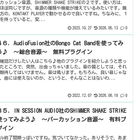
カッション音源、SHIMMER SHAKE STRIKEの２です。使い方は、
ほぼ同じですが、音源の種類や機能が増えているみたいです。無
方の、KONTAKT PLAYERで動かせるので良いですね。ちなみに、１
を持っていると、安...
2023.10.27
2026.05.13
0
６．AudioFusion社のBongo Cat Bandを使ってみ
う♪ ～総合音源～ 無料プラグイン
確認だけしたい人はこちら♪他のプラグインを紹介しようと思っ
たところで、突然、出会っちゃいました。音の質としては、それ
期待してはいけません。音は鳴ります。もちろん、良い音じゃな
、曲には使えないのか、というと、そんなことはないわ...
2022.12.07
2026.06.18
0
５．IN SESSION AUDIO社のSHIMMER SHAKE STRIKE
使ってみよう♪ ～パーカッション音源～ 有料プ
グイン
ル終了間際っぽいですね。気づいてなかった。ありそうで、あま