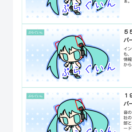
ぁ。
５５
ぷらぐいん
パ
イン
も、
情報
から
１９
ぷらぐいん
パ
音の
社の
部と
ード