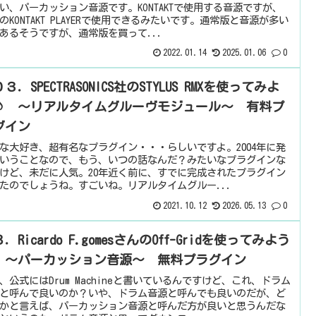
い、パーカッション音源です。KONTAKTで使用する音源ですが、
のKONTAKT PLAYERで使用できるみたいです。通常版と音源が多い
あるそうですが、通常版を買って...
2022.01.14
2025.01.06
0
３．SPECTRASONICS社のSTYLUS RMXを使ってみよ
♪ ～リアルタイムグルーヴモジュール～ 有料プ
グイン
な大好き、超有名なプラグイン・・・らしいですよ。2004年に発
いうことなので、もう、いつの話なんだ？みたいなプラグインな
けど、未だに人気。20年近く前に、すでに完成されたプラグイン
たのでしょうね。すごいね。リアルタイムグルー...
2021.10.12
2026.05.13
0
．Ricardo F.gomesさんのOff-Gridを使ってみよう
 ～パーカッション音源～ 無料プラグイン
、公式にはDrum Machineと書いているんですけど、これ、ドラム
と呼んで良いのか？いや、ドラム音源と呼んでも良いのだが、ど
かと言えば、パーカッション音源と呼んだ方が良いと思うんだな