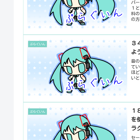
パー
１と
料の
の方
３４
ぷらぐいん
よ
音の
てい
ほど
いと
１８
ぷらぐいん
を
ラ
セー