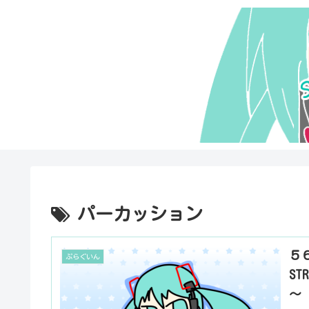
パーカッション
５６
ぷらぐいん
S
～