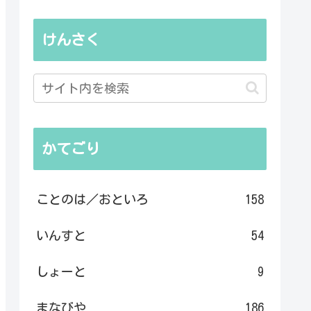
けんさく
かてごり
ことのは／おといろ
158
いんすと
54
しょーと
9
まなびや
186