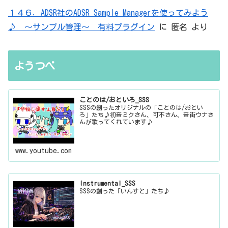
１４６．ADSR社のADSR Sample Managerを使ってみよう
♪ ～サンプル管理～ 有料プラグイン
に
匿名
より
ようつべ
ことのは/おといろ_SSS
SSSの創ったオリジナルの「ことのは/おとい
ろ」たち♪初音ミクさん、可不さん、音街ウナさ
んが歌ってくれています♪
www.youtube.com
Instrumental_SSS
SSSの創った「いんすと」たち♪