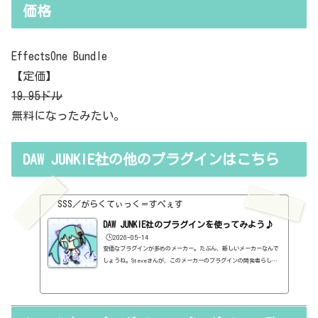
価格
EffectsOne Bundle
【定価】
19.95ドル
無料になったみたい。
DAW JUNKIE社の他のプラグインはこちら
SSS／がらくてぃっく＝すぺぇす
DAW JUNKIE社のプラグインを使ってみよう♪
🕒️2026-05-14
安価なプラグインが多めのメーカー。たぶん、新しいメーカーなんで
しょうね。Steveさんが、このメーカーのプラグインの開発者らしい
んだけど、Buy Steve a Coffeeって商品（？）がある。スティーブ
さんがコーヒーを飲みながらプラグインを開発するから、コーヒーを
買ってあげてってことらしい。なかなか、よき感じのメーカーじゃな
いか。メーカーページhttps://dawjunkie.com/バンドルDynamicsOne