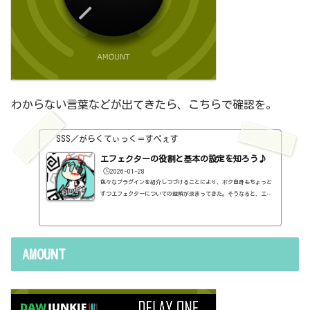
わからない言葉などが出てきたら、こちらで確認を。
SSS／がらくてぃっく＝すぺぇす
エフェクターの役割と基本の設定を知ろう♪
🕒️2026-01-28
色々なプラグインを紹介しつづけることにより、ボク自身もちょっと
ずつエフェクターについての理解が深まってきた。そうなると、エフ
ェクターの基本的なつまみも覚えてくるわけです。例えば、コンプの
thresholdやratioとかEQのfreqとかQとか。そうなると、自分で理解
していることの説明が、どうしても雑になってしまうんですよね。th
resholdはスレッショルドですよね、なんて。また、各エフェクター
AMOUNT
で基本的なつまみに関する説明を毎回書くのも、それはそれで面倒く
さい、・・・情報過多で、見にくいですよね。ということで、基本的
な...