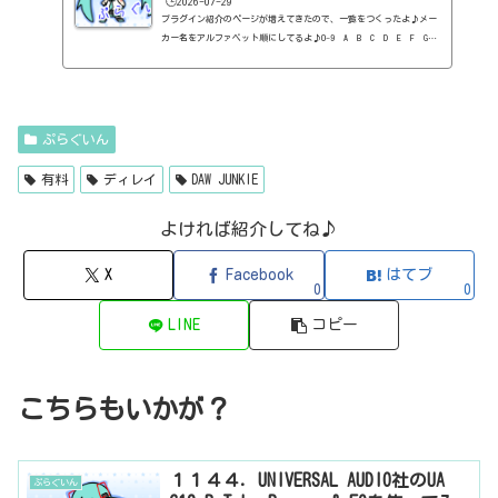
🕒️2026-07-29
プラグイン紹介のページが増えてきたので、一覧をつくったよ♪メー
カー名をアルファベット順にしてるよ♪0-9 A B C D E F G
H I J K L M N O P Q R S T U V W X Y Z 0-912b
itzT30-GP（ピアノ音源・無料）2B Played Music2B DELAYED CLASSIC
（ディレイ・有料）2B REVERBED（リバーブ・有料）2B Shaped Filt
er（フィルタープラグイン・有料）QFX COLOR（フィルター・有料）Q
FX WAX（ローシェルフフィルター・有料）SLIMVERB（リバーブ・有
ぷらぐいん
料）510KSEQUND（シーケンサー・有料）99SOUNDSCLAP MACHINE（クラ
ップ...
有料
ディレイ
DAW JUNKIE
よければ紹介してね♪
X
Facebook
はてブ
0
0
LINE
コピー
こちらもいかが？
１１４４．UNIVERSAL AUDIO社のUA
ぷらぐいん