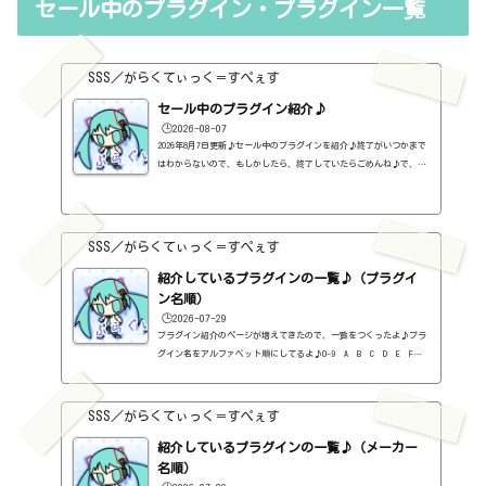
セール中のプラグイン・プラグイン一覧
BundleCOMPLRESS ONE・GATE ONE・LIMITER ONEのバンドル【定価】19.
95ドル無料になったみたい。【セール等の価格】※全てのセールを把
握し...
SSS／がらくてぃっく＝すぺぇす
セール中のプラグイン紹介♪
🕒️2026-08-07
2026年8月7日更新♪セール中のプラグインを紹介♪終了がいつかまで
はわからないので、もしかしたら、終了していたらごめんね♪で、相
変わらず、セールを完全に把握しているわけじゃないので、ボクが知
った範囲だけになるので、あくまで参考まで。とりあえず、直近2か
月分だけ表示しておく予定です♪ちなみに、このブログで紹介してる
プラグインの一覧はこちら♪2026年8月追記日:2026-08-07FINISHER BO
SSS／がらくてぃっく＝すぺぇす
OST（UJAM）定価：59ドル → 19ドル（本家さま）FINISHER DYNAMO（U
JAM）定価：59ドル → 9ドル（本家さま）FINISHER FLUXX（UJAM）定
紹介しているプラグインの一覧♪（プラグイ
価：59...
ン名順）
🕒️2026-07-29
プラグイン紹介のページが増えてきたので、一覧をつくったよ♪プラ
グイン名をアルファベット順にしてるよ♪0-9 A B C D E F G
H I J K L M N O P Q R S T U V W X Y Z #0-9
1176 Classic Limiter Collection（Universal Audio・コンプ・有
料）2B DELAYED CLASSIC（2B Played Music・ディレイ・有料）2B RE
SSS／がらくてぃっく＝すぺぇす
VERBED（2B Played Music・リバーブ・有料）2B Shaped Filter（2
紹介しているプラグインの一覧♪（メーカー
B Played Music・フィルタープラグイン・有料）3-Band EQ（Kilohe
arts・EQ・無料）40'S VERY OWN DRUMS（NATIVE INSTRUMENTS・ドラ
名順）
ム...