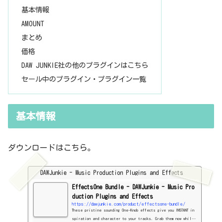
基本情報
AMOUNT
まとめ
価格
DAW JUNKIE社の他のプラグインはこちら
セール中のプラグイン・プラグイン一覧
基本情報
ダウンロードはこちら。
DAWJunkie - Music Production Plugins and Effects
EffectsOne Bundle - DAWJunkie - Music Pro
duction Plugins and Effects
https://dawjunkie.com/product/effectsone-bundle/
These pristine sounding One-Knob effects give you INSTANT in
spiration and character to your tracks. Grab them now while