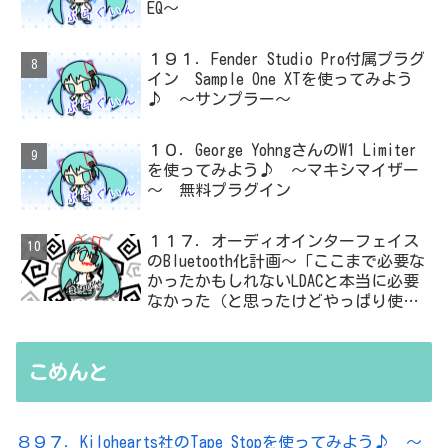
EQ～
１９１．Fender Studio Pro付属プラグ
イン Sample One XTを使ってみよう
♪ ～サンプラー～
１０．George YohngさんのW1 Limiter
を使ってみよう♪ ～マキシマイザー
～ 無料プラグイン
１１７．オーディオインターフェイス
のBluetooth化計画～「ここまで必要な
かったかもしれないLDACと本当に必要
なかった（と思ったけどやっぱり使っ
た）ADC・・・」と思ったら、結局、
無駄を重ねた結論はシンプルだった
こめんと
８９７．Kilohearts社のTape Stopを使ってみよう♪ ～