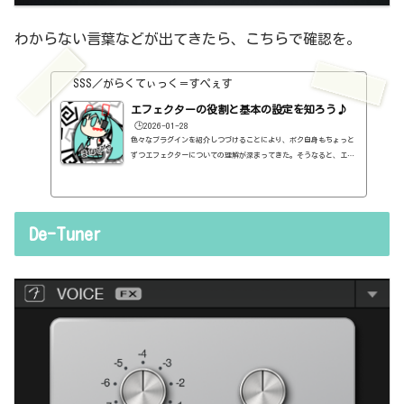
わからない言葉などが出てきたら、こちらで確認を。
SSS／がらくてぃっく＝すぺぇす
エフェクターの役割と基本の設定を知ろう♪
🕒️2026-01-28
色々なプラグインを紹介しつづけることにより、ボク自身もちょっと
ずつエフェクターについての理解が深まってきた。そうなると、エフ
ェクターの基本的なつまみも覚えてくるわけです。例えば、コンプの
thresholdやratioとかEQのfreqとかQとか。そうなると、自分で理解
していることの説明が、どうしても雑になってしまうんですよね。th
resholdはスレッショルドですよね、なんて。また、各エフェクター
De-Tuner
で基本的なつまみに関する説明を毎回書くのも、それはそれで面倒く
さい、・・・情報過多で、見にくいですよね。ということで、基本的
な...