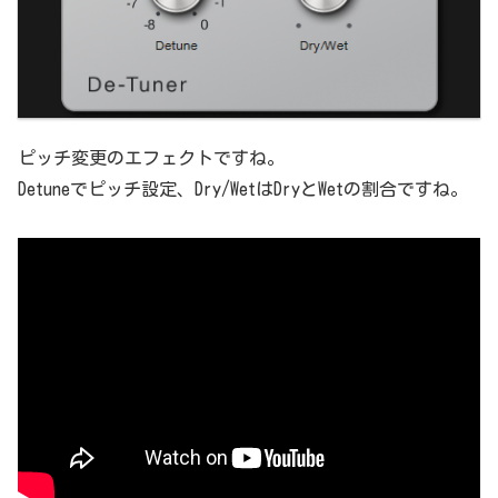
ピッチ変更のエフェクトですね。
Detuneでピッチ設定、Dry/WetはDryとWetの割合ですね。