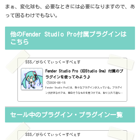
まぁ、変化球も、必要なときには必要になりますので、あ
って困るわけでもない。
他のFender Studio Pro付属プラグインは
こちら
SSS／がらくてぃっく＝すぺぇす
Fender Studio Pro（旧Studio One）付属のプ
ラグインを使ってみよう♪
🕒️2026-06-15
Fender Studio Proには、色々なプラグインが入っている。プラグイ
ン大好きなボクは、面白そうなものを見つけては、取り入れて遊んで
いるのだが、確認してみると、Fender Studio Proに付属しているも
ので十分だったということも多々あります。元々入っているものっ
て、意外と価値がわからなかったりします。そして、Fender Studio
セール中のプラグイン・プラグイン一覧
Pro付属のプラグインって、結構、良質だったりします。無料のプラ
グインならよいのですが、有料のプラグインを購入するのであれば、
購入前に確認した方がよいと思います♪Fender Studio Pro（旧Studi
o One）...
SSS／がらくてぃっく＝すぺぇす