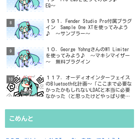
EQ～
１９１．Fender Studio Pro付属プラグ
イン Sample One XTを使ってみよう
♪ ～サンプラー～
１０．George YohngさんのW1 Limiter
を使ってみよう♪ ～マキシマイザー
～ 無料プラグイン
１１７．オーディオインターフェイス
のBluetooth化計画～「ここまで必要な
かったかもしれないLDACと本当に必要
なかった（と思ったけどやっぱり使っ
た）ADC・・・」と思ったら、結局、
無駄を重ねた結論はシンプルだった
こめんと