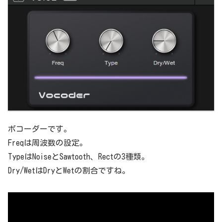
ボコーダーです。
Freqは周波数の設定。
TypeはNoiseとSawtooth、Rectの3種類。
Dry/WetはDryとWetの割合ですね。