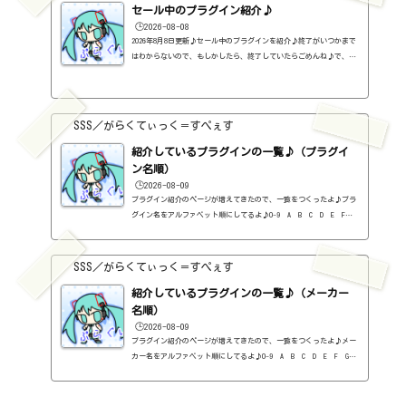
セール中のプラグイン紹介♪
🕒️2026-08-08
2026年8月8日更新♪セール中のプラグインを紹介♪終了がいつかまで
はわからないので、もしかしたら、終了していたらごめんね♪で、相
変わらず、セールを完全に把握しているわけじゃないので、ボクが知
った範囲だけになるので、あくまで参考まで。とりあえず、直近2か
月分だけ表示しておく予定です♪ちなみに、このブログで紹介してる
プラグインの一覧はこちら♪2026年8月追記日:2026-08-082B DELAYED
SSS／がらくてぃっく＝すぺぇす
CLASSIC（2B Played Music）定価：29.99ドル → 19.99ドル（本家さ
ま）2B REVERBED（2B Played Music）定価：29.99ドル → 19.99ド
紹介しているプラグインの一覧♪（プラグイ
ル（本家さ...
ン名順）
🕒️2026-08-09
プラグイン紹介のページが増えてきたので、一覧をつくったよ♪プラ
グイン名をアルファベット順にしてるよ♪0-9 A B C D E F G
H I J K L M N O P Q R S T U V W X Y Z #0-9
1176 Classic Limiter Collection（Universal Audio・コンプ・有
料）2B DELAYED CLASSIC（2B Played Music・ディレイ・有料）2B RE
SSS／がらくてぃっく＝すぺぇす
VERBED（2B Played Music・リバーブ・有料）2B Shaped Filter（2
紹介しているプラグインの一覧♪（メーカー
B Played Music・フィルタープラグイン・有料）3-Band EQ（Kilohe
arts・EQ・無料）40'S VERY OWN DRUMS（NATIVE INSTRUMENTS・ドラ
名順）
ム...
🕒️2026-08-09
プラグイン紹介のページが増えてきたので、一覧をつくったよ♪メー
カー名をアルファベット順にしてるよ♪0-9 A B C D E F G
H I J K L M N O P Q R S T U V W X Y Z 0-912b
itzT30-GP（ピアノ音源・無料）2B Played Music2B DELAYED CLASSIC
（ディレイ・有料）2B REVERBED（リバーブ・有料）2B Shaped Filt