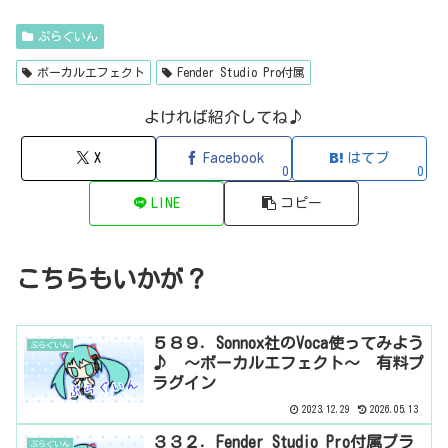
er（フィルタープラグイン・有料）QFX COLOR（フィルター・有料）Q
FX WAX（ローシェルフフィルター・有料）SLIMVERB（リバーブ・有
ぷらぐいん
料）510KSEQUND（シーケンサー・有料）99SOUNDSCLAP MACHINE（クラ
ップ...
ボーカルエフェクト
Fender Studio Pro付属
よければ紹介してね♪
X
Facebook
はてブ
0
0
LINE
コピー
こちらもいかが？
５８９．Sonnox社のVoca使ってみよう
ぷらぐいん
♪ ～ボーカルエフェクト～ 有料プ
ラグイン
2023.12.29
2026.05.13
３３２．Fender Studio Pro付属プラ
ぷらぐいん