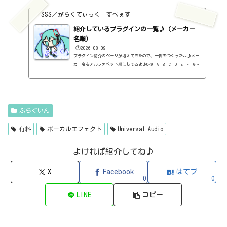
1176 Classic Limiter Collection（Universal Audio・コンプ・有
料）2B DELAYED CLASSIC（2B Played Music・ディレイ・有料）2B RE
SSS／がらくてぃっく＝すぺぇす
VERBED（2B Played Music・リバーブ・有料）2B Shaped Filter（2
紹介しているプラグインの一覧♪（メーカー
B Played Music・フィルタープラグイン・有料）3-Band EQ（Kilohe
arts・EQ・無料）40'S VERY OWN DRUMS（NATIVE INSTRUMENTS・ドラ
名順）
ム...
🕒️2026-08-09
プラグイン紹介のページが増えてきたので、一覧をつくったよ♪メー
カー名をアルファベット順にしてるよ♪0-9 A B C D E F G
H I J K L M N O P Q R S T U V W X Y Z 0-912b
itzT30-GP（ピアノ音源・無料）2B Played Music2B DELAYED CLASSIC
（ディレイ・有料）2B REVERBED（リバーブ・有料）2B Shaped Filt
er（フィルタープラグイン・有料）QFX COLOR（フィルター・有料）Q
FX WAX（ローシェルフフィルター・有料）SLIMVERB（リバーブ・有
ぷらぐいん
料）510KSEQUND（シーケンサー・有料）99SOUNDSCLAP MACHINE（クラ
ップ...
有料
ボーカルエフェクト
Universal Audio
よければ紹介してね♪
X
Facebook
はてブ
0
0
LINE
コピー