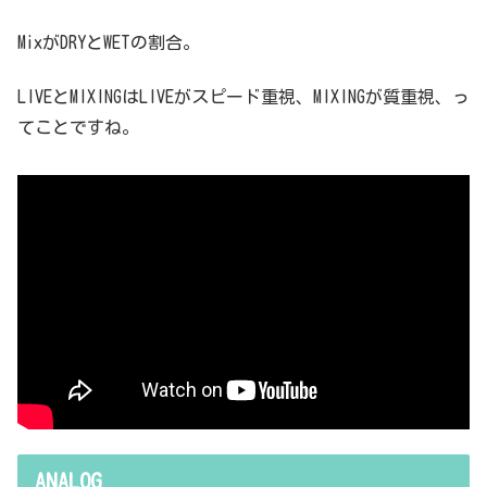
MixがDRYとWETの割合。
LIVEとMIXINGはLIVEがスピード重視、MIXINGが質重視、っ
てことですね。
ANALOG