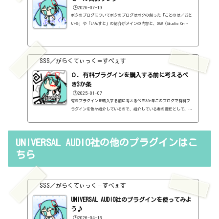
🕒️2026-07-19
ボクのブログについてボクのブログはボクの創った「ことのは／おと
いろ」や「いんすと」の紹介がメインの内容と、DAW（Studio On
e）、プラグインの使い方の紹介、作曲に関する情報がサブの内容
（サブ方がメインより人気ですけど・・・）となっています。つま
り、セール情報をメインとしたブログではありません。プラグインの
紹介に関して、購入の参考にしてもらうために、セール価格などを記
SSS／がらくてぃっく＝すぺぇす
録はしていますし、セールしているプラグインはブログの最初の方に
表示するように（編集したら、自動的に最初の方に表示されてるだけ
０．有料プラグインを購入する前に考えるべ
ですが・・...
き3か条
🕒️2025-01-07
有料プラグインを購入する前に考えるべき3か条このブログで有料プ
ラグインを色々紹介しているので、紹介している者の責任として、有
料プラグインを購入する前に考えるべき3か条を書いておこうと思い
ます。１．無料プラグインではダメか？今持っているものではダメ
か？このブログでは無料プラグインも紹介しています。無料プラグイ
UNIVERSAL AUDIO社の他のプラグインはこ
ンの中には、なぜ、これが無料なんだろう？と驚くような性能のもの
もたくさんあります。欲しいと思った有料プラグインがあったら、ま
ちら
ずは無料プラグインを調べてみましょう。有料と同じぐらいの性能の
もの...
SSS／がらくてぃっく＝すぺぇす
UNIVERSAL AUDIO社のプラグインを使ってみよ
う♪
🕒️2026-04-16