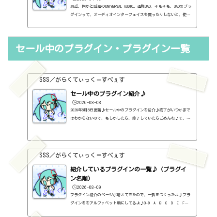
最近、何かと話題のUNIVERSAL AUDIO。通称UAD。そもそも、UADのプラ
グインって、オーディオインターフェイスを買ったりしないと、使え
なかったらしいですね。それが普通のプラグインとして使えるように
なったとたんに、セールしまくっている。で、とにかく、このUADの
プラグインの性能はすごいという評判ばかり聴こえてくる。色々なメ
セール中のプラグイン・プラグイン一覧
ーカーの実機をプラグイン化している。まぁ、とにかくセールで買っ
てみるのもいいかもしれませんね。メーカーページhttps://www.uaud
io.jp/1176 Classic Limiter Collectionhttps://sss-music.xyz/2
023...
SSS／がらくてぃっく＝すぺぇす
セール中のプラグイン紹介♪
🕒️2026-08-08
2026年8月8日更新♪セール中のプラグインを紹介♪終了がいつかまで
はわからないので、もしかしたら、終了していたらごめんね♪で、相
変わらず、セールを完全に把握しているわけじゃないので、ボクが知
った範囲だけになるので、あくまで参考まで。とりあえず、直近2か
月分だけ表示しておく予定です♪ちなみに、このブログで紹介してる
プラグインの一覧はこちら♪2026年8月追記日:2026-08-082B DELAYED
SSS／がらくてぃっく＝すぺぇす
CLASSIC（2B Played Music）定価：29.99ドル → 19.99ドル（本家さ
ま）2B REVERBED（2B Played Music）定価：29.99ドル → 19.99ド
紹介しているプラグインの一覧♪（プラグイ
ル（本家さ...
ン名順）
🕒️2026-08-09
プラグイン紹介のページが増えてきたので、一覧をつくったよ♪プラ
グイン名をアルファベット順にしてるよ♪0-9 A B C D E F G
H I J K L M N O P Q R S T U V W X Y Z #0-9