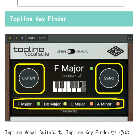
thresholdやratioとかEQのfreqとかQとか。そうなると、自分で理解
していることの説明が、どうしても雑になってしまうんですよね。th
resholdはスレッショルドですよね、なんて。また、各エフェクター
Topline Key Finder
で基本的なつまみに関する説明を毎回書くのも、それはそれで面倒く
さい、・・・情報過多で、見にくいですよね。ということで、基本的
な...
Topline Vocal Suiteには、Topline Key Finderというの