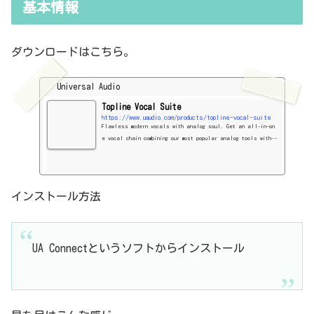
基本情報
ダウンロードはこちら。
Universal Audio
Topline Vocal Suite
https://www.uaudio.com/products/topline-vocal-suite
Flawless modern vocals with analog soul. Get an all-in-on
e vocal chain combining our most popular analog tools with s
tate-of-the-art pitch correction, so your vocals are perfec
tly in tune Add warmth to your recordings with a UA channel
strip, compressor, and EQ inspired by vintage analog gear U
se classic reverb, tape d
インストール方法
UA Connectというソフトからインストール