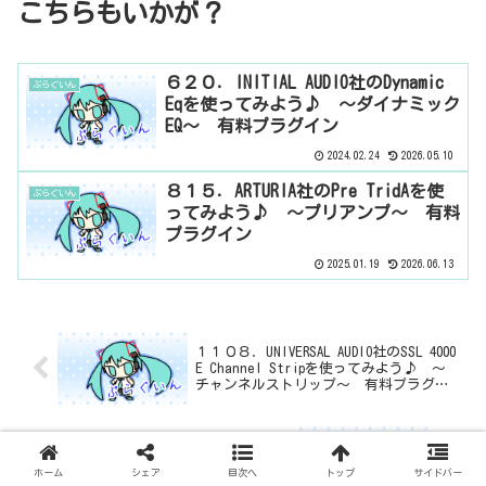
こちらもいかが？
６２０．INITIAL AUDIO社のDynamic
ぷらぐいん
Eqを使ってみよう♪ ～ダイナミック
EQ～ 有料プラグイン
2024.02.24
2026.05.10
８１５．ARTURIA社のPre TridAを使
ぷらぐいん
ってみよう♪ ～プリアンプ～ 有料
プラグイン
2025.01.19
2026.06.13
１１０８．UNIVERSAL AUDIO社のSSL 4000
E Channel Stripを使ってみよう♪ ～
チャンネルストリップ～ 有料プラグイ
ン
１１１０．brainworx社のbx_opto Pedal
を使ってみよう♪ ～コンプ～ 無料プ
ホーム
シェア
目次へ
トップ
サイドバー
ラグイン