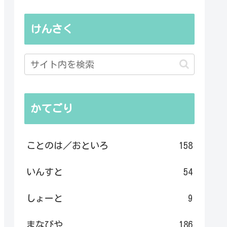
けんさく
かてごり
ことのは／おといろ
158
いんすと
54
しょーと
9
まなびや
186