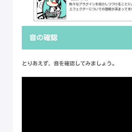
色々なプラグインを紹介しつづけることに
エフェクターについての理解が深まってき
の基本的なつまみも覚えてくるわけです。例え
atioとかEQのfreqとかQとか。そうな
明が、どうしても雑になってしまうんですよね
ルドですよね、なんて。また、各エフェク
説明を毎回書くのも、それはそれで面倒く
音の確認
くいですよね。ということで、基本的な...
とりあえず、音を確認してみましょう。