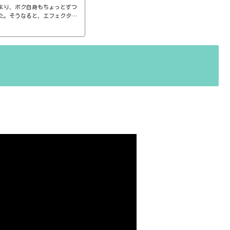
より、ボク自身もちょっとずつ
た。そうなると、エフェクター
ば、コンプのthresholdやr
ると、自分で理解していることの説
。thresholdはスレッショ
ターで基本的なつまみに関する
さい、・・・情報過多で、見に