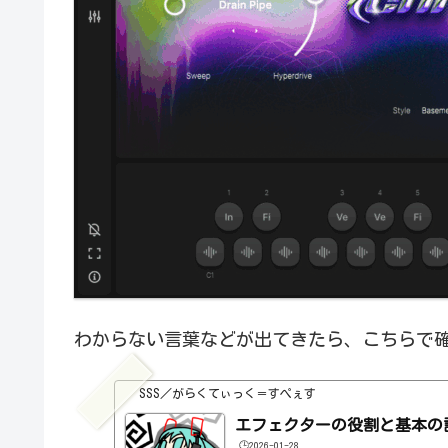
わからない言葉などが出てきたら、こちらで
SSS／がらくてぃっく＝すぺぇす
エフェクターの役割と基本の
🕒️2026-01-28