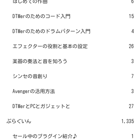
はじめての作曲
6
DTMerのためのコード入門
15
DTMerのためのドラムパターン入門
4
エフェクターの役割と基本の設定
26
楽器の奏法と音を知ろう
3
シンセの音創り
7
Avengerの活用方法
3
DTMerとPCとガジェットと
27
ぷらぐいん
1,335
セール中のプラグイン紹介♪
1