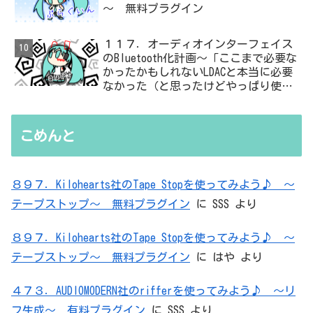
～ 無料プラグイン
１１７．オーディオインターフェイス
のBluetooth化計画～「ここまで必要な
かったかもしれないLDACと本当に必要
なかった（と思ったけどやっぱり使っ
た）ADC・・・」と思ったら、結局、
無駄を重ねた結論はシンプルだった
こめんと
８９７．Kilohearts社のTape Stopを使ってみよう♪ ～
テープストップ～ 無料プラグイン
に
SSS
より
８９７．Kilohearts社のTape Stopを使ってみよう♪ ～
テープストップ～ 無料プラグイン
に
はや
より
４７３．AUDIOMODERN社のrifferを使ってみよう♪ ～リ
フ生成～ 有料プラグイン
に
SSS
より