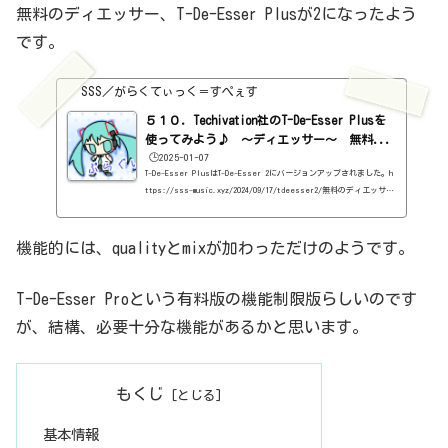
無料のディエッサー、T-De-Esser Plusが2になったよう
です。
SSS／がらくてぃっく＝すぺぇす
５１０．Techivation社のT-De-Esser Plusを
使ってみよう♪ ～ディエッサー～ 無料...
🕒️2025-01-07
T-De-Esser PlusはT-De-Esser 2にバージョンアップされました。h
ttps://sss-music.xyz/2024/09/17/tdeesser2/無料のディエッサ
ー。そして、とても使いやすい。使いやすいというのは、音楽的にと
いうよりも、使い方という意味で。有料版の機能制限版らしいのです
が、結構、必要十分な機能があるのではないかと思ってしまいます
機能的には、qualityとmixが加わっただけのようです。
ね。なぜか、このメーカー、無料のプラグインが3つのうち、2つがデ
ィエッサーなんですね。そして、インストールしてみたら、どちらか
を入れると、どちらかが消えるという、同じプラグイン認識っぽいで
T-De-Esser Proという有料版の機能制限版らしいのです
す。ちな...
が、結構、必要十分な機能があるかと思います。
もくじ
基本情報