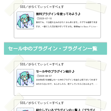
SSS／がらくてぃっく＝すぺぇす
無料プラグインを使ってみよう♪
🕒️2026-07-10
無料でも、十分使えるものがたくさんあります。タグでも検索できま
すが、一覧にした方が見やすいですよね。音源Ample Bass P Lite
Ⅱ～ベース～https://sss-music.xyz/2021/02/10/%ef%bc%94%ef%b
c%97%ef%bc%8e%e7%84%a1%e6%96%99%e3%83%97%e3%83%a9%e3%8
2%b0%e3%82%a4%e3%83%b3%e3%80%80ample-sound%e7%a4%be%e3%8
1%aeample-bass-p-lite-ii%e3%82%92%e4%bd%bf%e3%81%a3%e3%8
セール中のプラグイン・プラグイン一覧
1%a6%e3%81%bf/Ample Guitar M Lite Ⅱ～アコースティックギター
～https://sss-music.xyz/2021/02/10/%ef%bc%94%ef%bc%98%ef%b
c%8e%e7%84%a1%e6%96%99%e3%83%97%e3...
SSS／がらくてぃっく＝すぺぇす
セール中のプラグイン紹介♪
🕒️2026-08-07
2026年8月7日更新♪セール中のプラグインを紹介♪終了がいつかまで
はわからないので、もしかしたら、終了していたらごめんね♪で、相
変わらず、セールを完全に把握しているわけじゃないので、ボクが知
った範囲だけになるので、あくまで参考まで。とりあえず、直近2か
月分だけ表示しておく予定です♪ちなみに、このブログで紹介してる
プラグインの一覧はこちら♪2026年8月追記日:2026-08-07FINISHER BO
SSS／がらくてぃっく＝すぺぇす
OST（UJAM）定価：59ドル → 19ドル（本家さま）FINISHER DYNAMO（U
JAM）定価：59ドル → 9ドル（本家さま）FINISHER FLUXX（UJAM）定
紹介しているプラグインの一覧♪（プラグイ