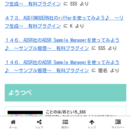
フ生成～ 有料プラグイン
に
SSS
より
４７３．AUDIOMODERN社のrifferを使ってみよう♪ ～リ
フ生成～ 有料プラグイン
に
K
より
１４６．ADSR社のADSR Sample Managerを使ってみよう
♪ ～サンプル管理～ 有料プラグイン
に
SSS
より
１４６．ADSR社のADSR Sample Managerを使ってみよう
♪ ～サンプル管理～ 有料プラグイン
に
匿名
より
ようつべ
ことのは/おといろ_SSS
SSSの創ったオリジナルの「ことのは/おとい
ろ」たち♪初音ミクさん、可不さん、音街ウナさ
んが歌ってくれています♪
ホーム
シェア
目次へ
トップ
サイドバー