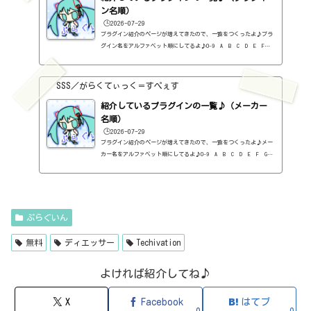
価：59...
ン名順）
🕒️2026-07-29
プラグイン紹介のページが増えてきたので、一覧をつくったよ♪プラ
グイン名をアルファベット順にしてるよ♪0-9 A B C D E F G
H I J K L M N O P Q R S T U V W X Y Z #0-9
1176 Classic Limiter Collection（Universal Audio・コンプ・有
料）2B DELAYED CLASSIC（2B Played Music・ディレイ・有料）2B RE
SSS／がらくてぃっく＝すぺぇす
VERBED（2B Played Music・リバーブ・有料）2B Shaped Filter（2
紹介しているプラグインの一覧♪（メーカー
B Played Music・フィルタープラグイン・有料）3-Band EQ（Kilohe
arts・EQ・無料）40'S VERY OWN DRUMS（NATIVE INSTRUMENTS・ドラ
名順）
ム...
🕒️2026-07-29
プラグイン紹介のページが増えてきたので、一覧をつくったよ♪メー
カー名をアルファベット順にしてるよ♪0-9 A B C D E F G
H I J K L M N O P Q R S T U V W X Y Z 0-912b
itzT30-GP（ピアノ音源・無料）2B Played Music2B DELAYED CLASSIC
（ディレイ・有料）2B REVERBED（リバーブ・有料）2B Shaped Filt
er（フィルタープラグイン・有料）QFX COLOR（フィルター・有料）Q
FX WAX（ローシェルフフィルター・有料）SLIMVERB（リバーブ・有
ぷらぐいん
料）510KSEQUND（シーケンサー・有料）99SOUNDSCLAP MACHINE（クラ
ップ...
無料
ディエッサー
Techivation
よければ紹介してね♪
X
Facebook
はてブ
0
0