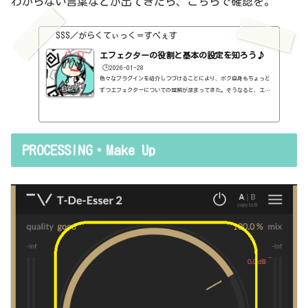
わからない言葉などが出てきたら、こちらで確認を。
SSS／がらくてぃっく＝すぺぇす
エフェクターの役割と基本の設定を知ろう♪
🕒️2026-01-28
色々なプラグインを紹介しつづけることにより、ボク自身もちょっと
ずつエフェクターについての理解が深まってきた。そうなると、エフ
ェクターの基本的なつまみも覚えてくるわけです。例えば、コンプの
thresholdやratioとかEQのfreqとかQとか。そうなると、自分で理解
していることの説明が、どうしても雑になってしまうんですよね。th
resholdはスレッショルドですよね、なんて。また、各エフェクター
PROCESSING・Make Up
で基本的なつまみに関する説明を毎回書くのも、それはそれで面倒く
さい、・・・情報過多で、見にくいですよね。ということで、基本的
な...