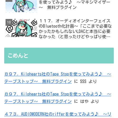
を使ってみよう♪ ～マキシマイザー
～ 無料プラグイン
１１７．オーディオインターフェイス
のBluetooth化計画～「ここまで必要な
かったかもしれないLDACと本当に必要
なかった（と思ったけどやっぱり使っ
た）ADC・・・」と思ったら、結局、
無駄を重ねた結論はシンプルだった
こめんと
８９７．Kilohearts社のTape Stopを使ってみよう♪ ～
テープストップ～ 無料プラグイン
に
SSS
より
８９７．Kilohearts社のTape Stopを使ってみよう♪ ～
テープストップ～ 無料プラグイン
に
はや
より
４７３．AUDIOMODERN社のrifferを使ってみよう♪ ～リ