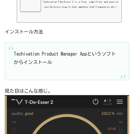
Techivation T-De-Esser 2 is a free, simplified, and easy-to
-use De-Esser plug-in that smoothes high frequencies while
maintaining a natural and musical sound. Download it for fr
ee!
インストール方法
Techivation Product Manager Appというソフト
からインストール
見た目はこんな感じ。