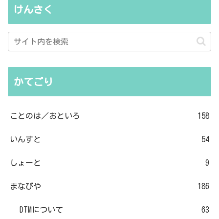
けんさく
かてごり
ことのは／おといろ
158
いんすと
54
しょーと
9
まなびや
186
DTMについて
63