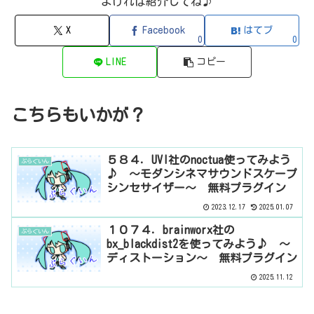
よければ紹介してね♪
X
Facebook
はてブ
0
0
LINE
コピー
こちらもいかが？
５８４．UVI社のnoctua使ってみよう
ぷらぐいん
♪ ～モダンシネマサウンドスケープ
シンセサイザー～ 無料プラグイン
2023.12.17
2025.01.07
１０７４．brainworx社の
ぷらぐいん
bx_blackdist2を使ってみよう♪ ～
ディストーション～ 無料プラグイン
2025.11.12