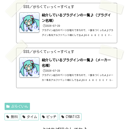
プラグインの一覧はこちら♪2026年8月追記日:2026-08-06Metric AB
SSS／がらくてぃっく＝すぺぇす
（ADPTR AUDIO）定価：140ドル → 49.99ドル（Plugin Allianceさ
ん）SCULPT（ADPTR AUDIO）定価：150ドル → 49.99ドル（Plugin Al
紹介しているプラグインの一覧♪（プラグイ
lianceさん）...
ン名順）
🕒️2026-07-29
プラグイン紹介のページが増えてきたので、一覧をつくったよ♪プラ
グイン名をアルファベット順にしてるよ♪0-9 A B C D E F G
H I J K L M N O P Q R S T U V W X Y Z #0-9
1176 Classic Limiter Collection（Universal Audio・コンプ・有
料）2B DELAYED CLASSIC（2B Played Music・ディレイ・有料）2B RE
SSS／がらくてぃっく＝すぺぇす
VERBED（2B Played Music・リバーブ・有料）2B Shaped Filter（2
紹介しているプラグインの一覧♪（メーカー
B Played Music・フィルタープラグイン・有料）3-Band EQ（Kilohe
arts・EQ・無料）40'S VERY OWN DRUMS（NATIVE INSTRUMENTS・ドラ
名順）
ム...
🕒️2026-07-29
プラグイン紹介のページが増えてきたので、一覧をつくったよ♪メー
カー名をアルファベット順にしてるよ♪0-9 A B C D E F G
H I J K L M N O P Q R S T U V W X Y Z 0-912b
itzT30-GP（ピアノ音源・無料）2B Played Music2B DELAYED CLASSIC
（ディレイ・有料）2B REVERBED（リバーブ・有料）2B Shaped Filt
er（フィルタープラグイン・有料）QFX COLOR（フィルター・有料）Q
FX WAX（ローシェルフフィルター・有料）SLIMVERB（リバーブ・有
ぷらぐいん
料）510KSEQUND（シーケンサー・有料）99SOUNDSCLAP MACHINE（クラ
ップ...
無料
タイム
ピッチ
CYMATICS