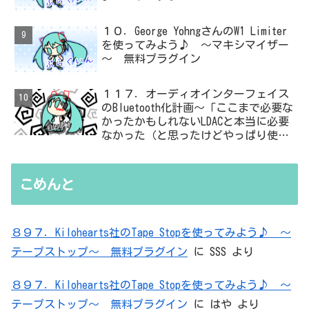
１０．George YohngさんのW1 Limiter
を使ってみよう♪ ～マキシマイザー
～ 無料プラグイン
１１７．オーディオインターフェイス
のBluetooth化計画～「ここまで必要な
かったかもしれないLDACと本当に必要
なかった（と思ったけどやっぱり使っ
た）ADC・・・」と思ったら、結局、
無駄を重ねた結論はシンプルだった
こめんと
８９７．Kilohearts社のTape Stopを使ってみよう♪ ～
テープストップ～ 無料プラグイン
に
SSS
より
８９７．Kilohearts社のTape Stopを使ってみよう♪ ～
テープストップ～ 無料プラグイン
に
はや
より