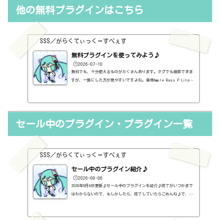
他の無料プラグインはこちら
SSS／がらくてぃっく＝すぺぇす
無料プラグインを使ってみよう♪
🕒️2026-07-10
無料でも、十分使えるものがたくさんあります。タグでも検索できま
すが、一覧にした方が見やすいですよね。音源Ample Bass P Lite
Ⅱ～ベース～https://sss-music.xyz/2021/02/10/%ef%bc%94%ef%b
c%97%ef%bc%8e%e7%84%a1%e6%96%99%e3%83%97%e3%83%a9%e3%8
2%b0%e3%82%a4%e3%83%b3%e3%80%80ample-sound%e7%a4%be%e3%8
1%aeample-bass-p-lite-ii%e3%82%92%e4%bd%bf%e3%81%a3%e3%8
セール中のプラグイン・プラグイン一覧
1%a6%e3%81%bf/Ample Guitar M Lite Ⅱ～アコースティックギター
～https://sss-music.xyz/2021/02/10/%ef%bc%94%ef%bc%98%ef%b
c%8e%e7%84%a1%e6%96%99%e3%83%97%e3...
SSS／がらくてぃっく＝すぺぇす
セール中のプラグイン紹介♪
🕒️2026-08-06
2026年8月6日更新♪セール中のプラグインを紹介♪終了がいつかまで
はわからないので、もしかしたら、終了していたらごめんね♪で、相
変わらず、セールを完全に把握しているわけじゃないので、ボクが知
った範囲だけになるので、あくまで参考まで。とりあえず、直近2か
月分だけ表示しておく予定です♪ちなみに、このブログで紹介してる