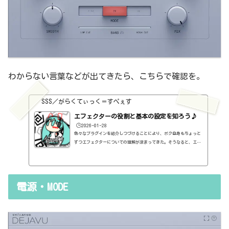
わからない言葉などが出てきたら、こちらで確認を。
SSS／がらくてぃっく＝すぺぇす
エフェクターの役割と基本の設定を知ろう♪
🕒️2026-01-28
色々なプラグインを紹介しつづけることにより、ボク自身もちょっと
ずつエフェクターについての理解が深まってきた。そうなると、エフ
ェクターの基本的なつまみも覚えてくるわけです。例えば、コンプの
thresholdやratioとかEQのfreqとかQとか。そうなると、自分で理解
していることの説明が、どうしても雑になってしまうんですよね。th
resholdはスレッショルドですよね、なんて。また、各エフェクター
電源・MODE
で基本的なつまみに関する説明を毎回書くのも、それはそれで面倒く
さい、・・・情報過多で、見にくいですよね。ということで、基本的
な...