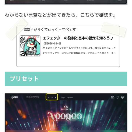
わからない言葉などが出てきたら、こちらで確認を。
SSS／がらくてぃっく＝すぺぇす
エフェクターの役割と基本の設定を知ろう♪
🕒️2026-01-28
色々なプラグインを紹介しつづけることにより、ボク自身もちょっと
ずつエフェクターについての理解が深まってきた。そうなると、エフ
ェクターの基本的なつまみも覚えてくるわけです。例えば、コンプの
thresholdやratioとかEQのfreqとかQとか。そうなると、自分で理解
していることの説明が、どうしても雑になってしまうんですよね。th
resholdはスレッショルドですよね、なんて。また、各エフェクター
プリセット
で基本的なつまみに関する説明を毎回書くのも、それはそれで面倒く
さい、・・・情報過多で、見にくいですよね。ということで、基本的
な...