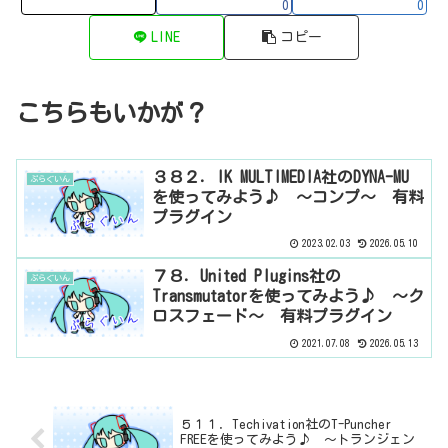
0
0
LINE
コピー
こちらもいかが？
３８２．IK MULTIMEDIA社のDYNA-MU
ぷらぐいん
を使ってみよう♪ ～コンプ～ 有料
プラグイン
2023.02.03
2026.05.10
７８．United Plugins社の
ぷらぐいん
Transmutatorを使ってみよう♪ ～ク
ロスフェード～ 有料プラグイン
2021.07.08
2026.05.13
５１１．Techivation社のT-Puncher
FREEを使ってみよう♪ ～トランジェン