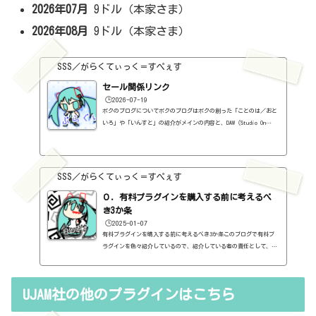
2026年07月
9ドル（本家さま）
2026年08月
9ドル（本家さま）
SSS／がらくてぃっく＝すぺぇす
セール関係リンク
🕒️2026-07-19
ボクのブログについてボクのブログはボクの創った「ことのは／おと
いろ」や「いんすと」の紹介がメインの内容と、DAW（Studio On
e）、プラグインの使い方の紹介、作曲に関する情報がサブの内容
（サブ方がメインより人気ですけど・・・）となっています。つま
り、セール情報をメインとしたブログではありません。プラグインの
紹介に関して、購入の参考にしてもらうために、セール価格などを記
SSS／がらくてぃっく＝すぺぇす
録はしていますし、セールしているプラグインはブログの最初の方に
表示するように（編集したら、自動的に最初の方に表示されてるだけ
０．有料プラグインを購入する前に考えるべ
ですが・・...
き3か条
🕒️2025-01-07
有料プラグインを購入する前に考えるべき3か条このブログで有料プ
ラグインを色々紹介しているので、紹介している者の責任として、有
料プラグインを購入する前に考えるべき3か条を書いておこうと思い
ます。１．無料プラグインではダメか？今持っているものではダメ
か？このブログでは無料プラグインも紹介しています。無料プラグイ
UJAM社の他のプラグインはこちら
ンの中には、なぜ、これが無料なんだろう？と驚くような性能のもの
もたくさんあります。欲しいと思った有料プラグインがあったら、ま