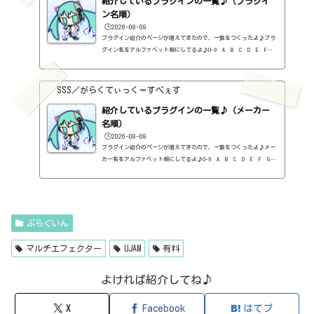
紹介しているプラグインの一覧♪（プラグイ
9ユーロ...
ン名順）
🕒️2026-08-09
プラグイン紹介のページが増えてきたので、一覧をつくったよ♪プラ
グイン名をアルファベット順にしてるよ♪0-9 A B C D E F G
H I J K L M N O P Q R S T U V W X Y Z #0-9
1176 Classic Limiter Collection（Universal Audio・コンプ・有
料）2B DELAYED CLASSIC（2B Played Music・ディレイ・有料）2B RE
SSS／がらくてぃっく＝すぺぇす
VERBED（2B Played Music・リバーブ・有料）2B Shaped Filter（2
紹介しているプラグインの一覧♪（メーカー
B Played Music・フィルタープラグイン・有料）3-Band EQ（Kilohe
arts・EQ・無料）40'S VERY OWN DRUMS（NATIVE INSTRUMENTS・ドラ
名順）
ム...
🕒️2026-08-09
プラグイン紹介のページが増えてきたので、一覧をつくったよ♪メー
カー名をアルファベット順にしてるよ♪0-9 A B C D E F G
H I J K L M N O P Q R S T U V W X Y Z 0-912b
itzT30-GP（ピアノ音源・無料）2B Played Music2B DELAYED CLASSIC
（ディレイ・有料）2B REVERBED（リバーブ・有料）2B Shaped Filt
er（フィルタープラグイン・有料）QFX COLOR（フィルター・有料）Q
FX WAX（ローシェルフフィルター・有料）SLIMVERB（リバーブ・有
ぷらぐいん
料）510KSEQUND（シーケンサー・有料）99SOUNDSCLAP MACHINE（クラ
ップ...
マルチエフェクター
UJAM
有料
よければ紹介してね♪
X
Facebook
はてブ