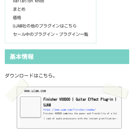
Variation Knob
まとめ
価格
UJAM社の他のプラグインはこちら
セール中のプラグイン・プラグイン一覧
基本情報
ダウンロードはこちら。
www.ujam.com
Finisher VOODOO | Guitar Effect Plug-in |
UJAM
https://www.ujam.com/finisher/voodoo/
Finisher VOODOO combines the power and flexibility of a ful
l rack of audio processors with the instant gratification t
hat ujam products are famous for.