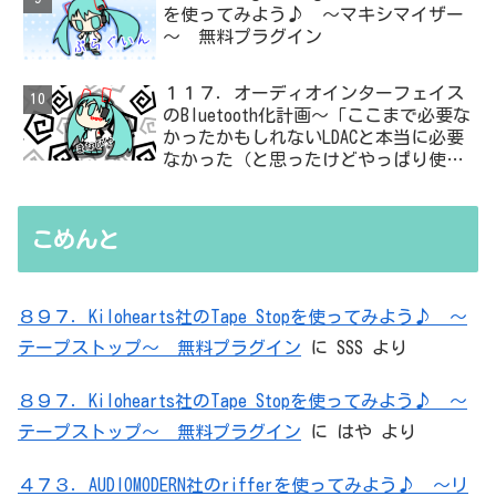
を使ってみよう♪ ～マキシマイザー
～ 無料プラグイン
１１７．オーディオインターフェイス
のBluetooth化計画～「ここまで必要な
かったかもしれないLDACと本当に必要
なかった（と思ったけどやっぱり使っ
た）ADC・・・」と思ったら、結局、
無駄を重ねた結論はシンプルだった
こめんと
８９７．Kilohearts社のTape Stopを使ってみよう♪ ～
テープストップ～ 無料プラグイン
に
SSS
より
８９７．Kilohearts社のTape Stopを使ってみよう♪ ～
テープストップ～ 無料プラグイン
に
はや
より
４７３．AUDIOMODERN社のrifferを使ってみよう♪ ～リ