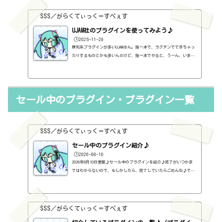
ずは無料プラグインを調べてみましょう。有料と同じぐらいの性能の
もの...
SSS／がらくてぃっく＝すぺぇす
UJAM社のプラグインを使ってみよう♪
🕒️2025-11-29
便利系プラグインが多いUJAMさん。指一本で、ラクチンでできちゃっ
たりするものとかも多いんだけど、指一本でやると、うーん、いまい
ち使い勝手が・・・て、人もいるかもしれません。が、音がものすご
くいいから、実は、自分で打ち込むと良いかもしれません。公式ペー
ジhttps://www.ujam.com/Music Creation Suite（フルバンドル）
【定価】899ドル【セール等の価格】※全てのセールを把握しているわ
セール中のプラグイン・プラグイン一覧
けではないので、参考までに・・・2025年5月 499ドル2025年11月
449ドル（本家さま）BeatmakerBeatmaker Bundle【定価】199ドル
【セー...
SSS／がらくてぃっく＝すぺぇす
セール中のプラグイン紹介♪
🕒️2026-08-10
2026年8月10日更新♪セール中のプラグインを紹介♪終了がいつかま
ではわからないので、もしかしたら、終了していたらごめんね♪で、
相変わらず、セールを完全に把握しているわけじゃないので、ボクが
知った範囲だけになるので、あくまで参考まで。とりあえず、直近2
か月分だけ表示しておく予定です♪ちなみに、このブログで紹介して
るプラグインの一覧はこちら♪2026年8月追記日:2026-08-10MODO MAX
SSS／がらくてぃっく＝すぺぇす
(Bass・Drum)（IK MULTIMEDIA）定価：299.99ユーロ → 69.99ドル（A
UDIO DELUXEさん）Total Studio 5 MAX（IK MULTIMEDIA）定価：599.9