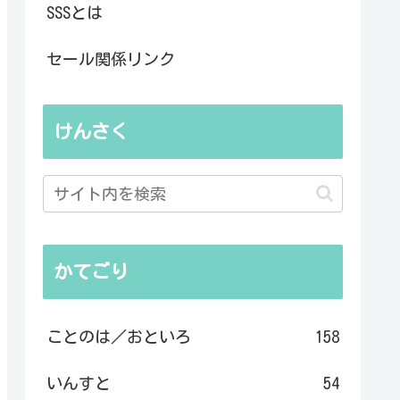
SSSとは
セール関係リンク
けんさく
かてごり
ことのは／おといろ
158
いんすと
54