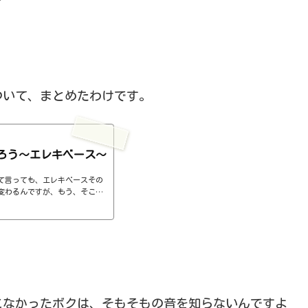
ついて、まとめたわけです。
ろう～エレキベース～
て言っても、エレキベースその
変わるんですが、もう、そこは
のは、MODO BASSさんで
、指で弾く方法とピックを使っ
、ピックで弾くのとでは音が違
を８回、１６分音符を８回鳴ら
d3dw6RQoうん、指とピックでは随
指...
こなかったボクは、そもそもの音を知らないんですよ