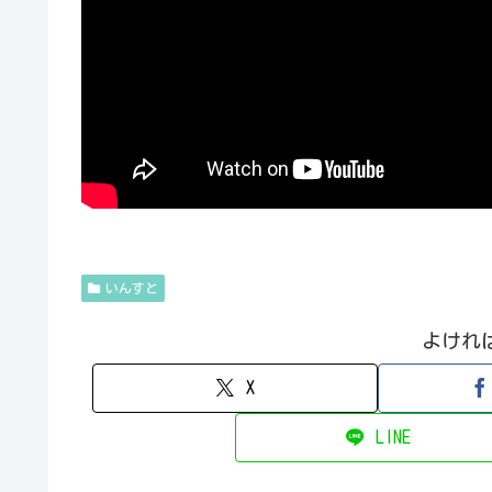
いんすと
よけれ
X
LINE