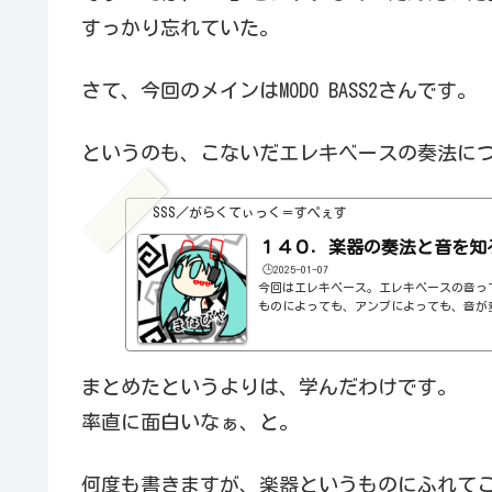
すっかり忘れていた。
さて、今回のメインはMODO BASS2さんです。
というのも、こないだエレキベースの奏法に
SSS／がらくてぃっく＝すぺぇす
１４０．楽器の奏法と音を知
🕒️2025-01-07
今回はエレキベース。エレキベースの音っ
ものによっても、アンプによっても、音が
置いておきましょう。ということで、今回使う
す。指弾き、ピック弾きベースを弾く場合
て弾く方法があるそうです。指で弾くのと
ってきます。指、ピックの順で、８分音符
まとめたというよりは、学んだわけです。
してみます。https://youtu.be/yOr
率直に面白いなぁ、と。
分、音が変わりますね。スラップ奏法同じく
何度も書きますが、楽器というものにふれて