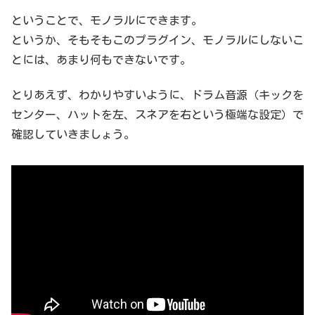
けど、一応、知っているのと知らないのとでは、違いますし。知った
上で、「どうでもいい」と判断するのはよいと思いますが。まぁ、実
ということで、モノラルにできます。
際に聴いた方が話がはやいので、さっそく聴いていきましょう。左右
というか、そもそもこのプラグイン、モノラルにしないこ
からスネアの音を流します。 https://youtu.be/gTvFNzZFHv8これを
モノラルにして聴いてみましょう。Studio Oneには、Binaural Pan
とには、あまり何もできないです。
とい...
とりあえず、わかりやすいように、ドラム音源（キックを
センター、ハットを左、スネアを右という極端な設定）で
確認していきましょう。