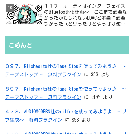
１１７．オーディオインターフェイス
のBluetooth化計画～「ここまで必要な
かったかもしれないLDACと本当に必要
なかった（と思ったけどやっぱり使っ
た）ADC・・・」と思ったら、結局、
無駄を重ねた結論はシンプルだった
こめんと
８９７．Kilohearts社のTape Stopを使ってみよう♪ ～
テープストップ～ 無料プラグイン
に
SSS
より
８９７．Kilohearts社のTape Stopを使ってみよう♪ ～
テープストップ～ 無料プラグイン
に
はや
より
４７３．AUDIOMODERN社のrifferを使ってみよう♪ ～リ
フ生成～ 有料プラグイン
に
SSS
より