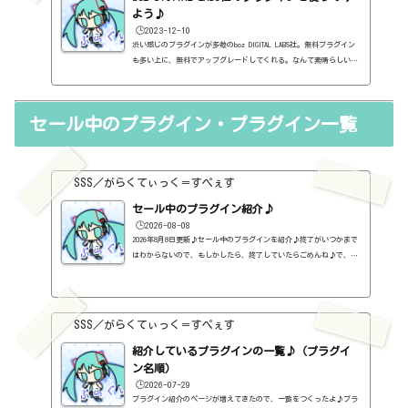
よう♪
🕒️2023-12-10
渋い感じのプラグインが多数のboz DIGITAL LABS社。無料プラグイン
も多い上に、無料でアップグレードしてくれる。なんて素晴らしいん
だ。https://www.bozdigitallabs.com/Bark Of Doghttps://sss-mu
sic.xyz/2023/09/15/barkofdog/Big Clipperhttps://sss-music.xy
z/2022/08/04/bigclipper/Big Clipper 2https://sss-music.xyz/2
セール中のプラグイン・プラグイン一覧
023/09/03/bigclipper2/El Clapohttps://sss-music.xyz/2023/09/
02/elclapo/Das Boothttps://sss-music.xyz/2023/09/02/dasboo
t/Le Snappethttps://sss-music.xyz/2023/09/03/lesnappet/Litt
le Clipper 2http...
SSS／がらくてぃっく＝すぺぇす
セール中のプラグイン紹介♪
🕒️2026-08-08
2026年8月8日更新♪セール中のプラグインを紹介♪終了がいつかまで
はわからないので、もしかしたら、終了していたらごめんね♪で、相
変わらず、セールを完全に把握しているわけじゃないので、ボクが知
った範囲だけになるので、あくまで参考まで。とりあえず、直近2か
月分だけ表示しておく予定です♪ちなみに、このブログで紹介してる
プラグインの一覧はこちら♪2026年8月追記日:2026-08-082B DELAYED
SSS／がらくてぃっく＝すぺぇす
CLASSIC（2B Played Music）定価：29.99ドル → 19.99ドル（本家さ
ま）2B REVERBED（2B Played Music）定価：29.99ドル → 19.99ド
紹介しているプラグインの一覧♪（プラグイ
ル（本家さ...
ン名順）
🕒️2026-07-29
プラグイン紹介のページが増えてきたので、一覧をつくったよ♪プラ