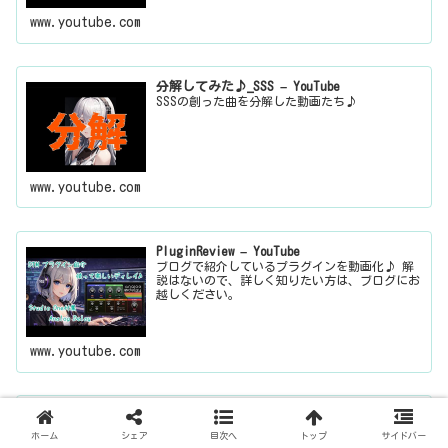
www.youtube.com
分解してみた♪_SSS – YouTube
SSSの創った曲を分解した動画たち♪
www.youtube.com
PluginReview – YouTube
ブログで紹介しているプラグインを動画化♪ 解
説はないので、詳しく知りたい方は、ブログにお
越しください。
www.youtube.com
歌ってみた♪/VOCALO CHANGER使ってみた
♪_SSS – YouTube
ホーム
シェア
目次へ
トップ
サイドバー
SSSがなにかの間違いで歌っちゃったやつたち♪