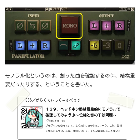
な...
モノラル化というのは、創った曲を確認するのに、結構重
要だったりする、ということを書いた。
SSS／がらくてぃっく＝すぺぇす
１３９．ヘッドホン勢は最終的にモノラルで
確認してみよう♪～位相と音の干渉問題～
🕒️2025-01-07
プラグインを使っていて、よく見かけるのがφのマーク。これ、位相
を反転するやつ。正直、位相について、そんな意識したことないです
よねぇ。まぁ、それでも概ね問題はないと思うんですよ。思うんです