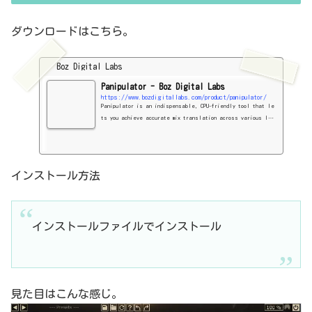
ダウンロードはこちら。
Boz Digital Labs
Panipulator - Boz Digital Labs
https://www.bozdigitallabs.com/product/panipulator/
Panipulator is an indispensable, CPU-friendly tool that le
ts you achieve accurate mix translation across various les
s-than-ideal playback systems. With simple streamlined con
trols, you can you check mono compatibility, speaker polarit
y, identify phase issues in multi-miked instruments, isolat
e speakers in mono, and more—and it’s absolutely FREE.
インストール方法
インストールファイルでインストール
見た目はこんな感じ。