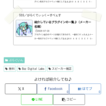
グイン名をアルファベット順にしてるよ♪0-9 A B C D E F G
H I J K L M N O P Q R S T U V W X Y Z #0-9
1176 Classic Limiter Collection（Universal Audio・コンプ・有
料）2B DELAYED CLASSIC（2B Played Music・ディレイ・有料）2B RE
SSS／がらくてぃっく＝すぺぇす
VERBED（2B Played Music・リバーブ・有料）2B Shaped Filter（2
紹介しているプラグインの一覧♪（メーカー
B Played Music・フィルタープラグイン・有料）3-Band EQ（Kilohe
arts・EQ・無料）40'S VERY OWN DRUMS（NATIVE INSTRUMENTS・ドラ
名順）
ム...
🕒️2026-07-29
プラグイン紹介のページが増えてきたので、一覧をつくったよ♪メー
カー名をアルファベット順にしてるよ♪0-9 A B C D E F G
H I J K L M N O P Q R S T U V W X Y Z 0-912b
itzT30-GP（ピアノ音源・無料）2B Played Music2B DELAYED CLASSIC
（ディレイ・有料）2B REVERBED（リバーブ・有料）2B Shaped Filt
er（フィルタープラグイン・有料）QFX COLOR（フィルター・有料）Q
FX WAX（ローシェルフフィルター・有料）SLIMVERB（リバーブ・有
ぷらぐいん
料）510KSEQUND（シーケンサー・有料）99SOUNDSCLAP MACHINE（クラ
ップ...
無料
Boz Digital Labs
スピーカー補正
よければ紹介してね♪
X
Facebook
はてブ
0
0
LINE
コピー