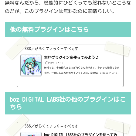
無料なんだから、機能的にひどくっても怒れないところな
のだが、このプラグインは無料なのに素晴らしい。
他の無料プラグインはこちら
SSS／がらくてぃっく＝すぺぇす
無料プラグインを使ってみよう♪
🕒️2026-07-10
無料でも、十分使えるものがたくさんあります。タグでも検索できま
すが、一覧にした方が見やすいですよね。音源Ample Bass P Lite
Ⅱ～ベース～https://sss-music.xyz/2021/02/10/%ef%bc%94%ef%b
c%97%ef%bc%8e%e7%84%a1%e6%96%99%e3%83%97%e3%83%a9%e3%8
2%b0%e3%82%a4%e3%83%b3%e3%80%80ample-sound%e7%a4%be%e3%8
1%aeample-bass-p-lite-ii%e3%82%92%e4%bd%bf%e3%81%a3%e3%8
boz DIGITAL LABS社の他のプラグインはこ
1%a6%e3%81%bf/Ample Guitar M Lite Ⅱ～アコースティックギター
～https://sss-music.xyz/2021/02/10/%ef%bc%94%ef%bc%98%ef%b
ちら
c%8e%e7%84%a1%e6%96%99%e3%83%97%e3...
SSS／がらくてぃっく＝すぺぇす
boz DIGITAL LABS社のプラグインを使ってみ