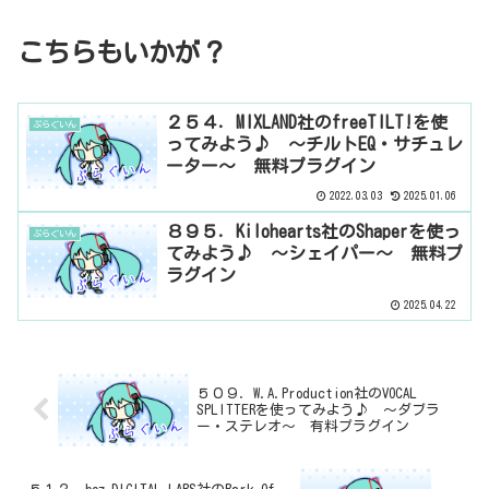
こちらもいかが？
２５４．MIXLAND社のfreeTILT!を使
ぷらぐいん
ってみよう♪ ～チルトEQ・サチュレ
ーター～ 無料プラグイン
2022.03.03
2025.01.06
８９５．Kilohearts社のShaperを使っ
ぷらぐいん
てみよう♪ ～シェイパー～ 無料プ
ラグイン
2025.04.22
５０９．W.A.Production社のVOCAL
SPLITTERを使ってみよう♪ ～ダブラ
ー・ステレオ～ 有料プラグイン