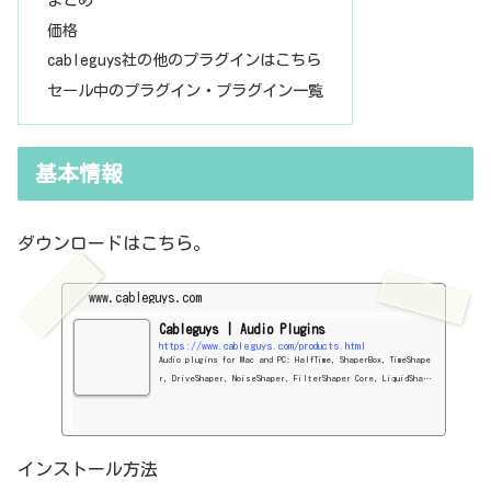
価格
cableguys社の他のプラグインはこちら
セール中のプラグイン・プラグイン一覧
基本情報
ダウンロードはこちら。
www.cableguys.com
Cableguys | Audio Plugins
https://www.cableguys.com/products.html
Audio plugins for Mac and PC: HalfTime, ShaperBox, TimeShape
r, DriveShaper, NoiseShaper, FilterShaper Core, LiquidShape
r, CrushShaper, VolumeShaper, PanShaper, WidthShaper, MidiSh
aper and the free PanCake. Fully functional demos availabl
e.
インストール方法