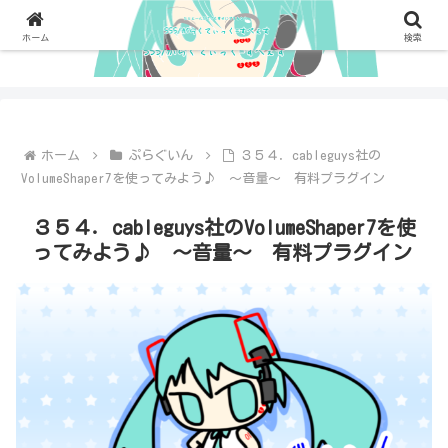
ホーム
検索
ホーム
ぷらぐいん
３５４．cableguys社の
VolumeShaper7を使ってみよう♪ ～音量～ 有料プラグイン
３５４．cableguys社のVolumeShaper7を使
ってみよう♪ ～音量～ 有料プラグイン