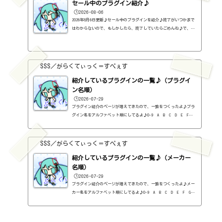
セール中のプラグイン紹介♪
🕒️2026-08-06
2026年8月6日更新♪セール中のプラグインを紹介♪終了がいつかまで
はわからないので、もしかしたら、終了していたらごめんね♪で、相
変わらず、セールを完全に把握しているわけじゃないので、ボクが知
った範囲だけになるので、あくまで参考まで。とりあえず、直近2か
月分だけ表示しておく予定です♪ちなみに、このブログで紹介してる
プラグインの一覧はこちら♪2026年8月追記日:2026-08-06Metric AB
SSS／がらくてぃっく＝すぺぇす
（ADPTR AUDIO）定価：140ドル → 49.99ドル（Plugin Allianceさ
ん）SCULPT（ADPTR AUDIO）定価：150ドル → 49.99ドル（Plugin Al
紹介しているプラグインの一覧♪（プラグイ
lianceさん）...
ン名順）
🕒️2026-07-29
プラグイン紹介のページが増えてきたので、一覧をつくったよ♪プラ
グイン名をアルファベット順にしてるよ♪0-9 A B C D E F G
H I J K L M N O P Q R S T U V W X Y Z #0-9
1176 Classic Limiter Collection（Universal Audio・コンプ・有
料）2B DELAYED CLASSIC（2B Played Music・ディレイ・有料）2B RE
SSS／がらくてぃっく＝すぺぇす
VERBED（2B Played Music・リバーブ・有料）2B Shaped Filter（2
紹介しているプラグインの一覧♪（メーカー
B Played Music・フィルタープラグイン・有料）3-Band EQ（Kilohe
arts・EQ・無料）40'S VERY OWN DRUMS（NATIVE INSTRUMENTS・ドラ
名順）
ム...
🕒️2026-07-29
プラグイン紹介のページが増えてきたので、一覧をつくったよ♪メー
カー名をアルファベット順にしてるよ♪0-9 A B C D E F G
H I J K L M N O P Q R S T U V W X Y Z 0-912b
itzT30-GP（ピアノ音源・無料）2B Played Music2B DELAYED CLASSIC
（ディレイ・有料）2B REVERBED（リバーブ・有料）2B Shaped Filt