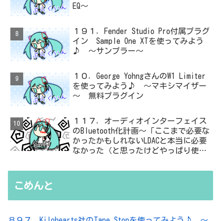
EQ～
１９１．Fender Studio Pro付属プラグ
イン Sample One XTを使ってみよう
♪ ～サンプラー～
１０．George YohngさんのW1 Limiter
を使ってみよう♪ ～マキシマイザー
～ 無料プラグイン
１１７．オーディオインターフェイス
のBluetooth化計画～「ここまで必要な
かったかもしれないLDACと本当に必要
なかった（と思ったけどやっぱり使っ
た）ADC・・・」と思ったら、結局、
無駄を重ねた結論はシンプルだった
こめんと
８９７．Kilohearts社のTape Stopを使ってみよう♪ ～