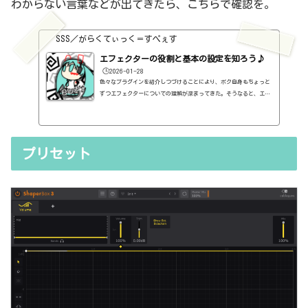
わからない言葉などが出てきたら、こちらで確認を。
SSS／がらくてぃっく＝すぺぇす
エフェクターの役割と基本の設定を知ろう♪
🕒️2026-01-28
色々なプラグインを紹介しつづけることにより、ボク自身もちょっと
ずつエフェクターについての理解が深まってきた。そうなると、エフ
ェクターの基本的なつまみも覚えてくるわけです。例えば、コンプの
thresholdやratioとかEQのfreqとかQとか。そうなると、自分で理解
していることの説明が、どうしても雑になってしまうんですよね。th
resholdはスレッショルドですよね、なんて。また、各エフェクター
プリセット
で基本的なつまみに関する説明を毎回書くのも、それはそれで面倒く
さい、・・・情報過多で、見にくいですよね。ということで、基本的
な...