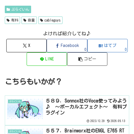
er（フィルタープラグイン・有料）QFX COLOR（フィルター・有料）Q
FX WAX（ローシェルフフィルター・有料）SLIMVERB（リバーブ・有
ぷらぐいん
料）510KSEQUND（シーケンサー・有料）99SOUNDSCLAP MACHINE（クラ
ップ...
有料
音量
cableguys
よければ紹介してね♪
X
Facebook
はてブ
0
0
LINE
コピー
こちらもいかが？
５８９．Sonnox社のVoca使ってみよう
ぷらぐいん
♪ ～ボーカルエフェクト～ 有料プ
ラグイン
2023.12.29
2026.05.13
５５７．Brainworx社のENGL E765 RT
ぷらぐいん