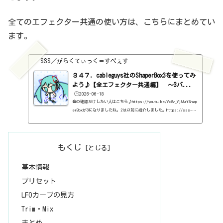
全てのエフェクター共通の使い方は、こちらにまとめてい
ます。
SSS／がらくてぃっく＝すぺぇす
３４７．cableguys社のShaperBox3を使ってみ
よう♪【全エフェクター共通編】 ～3バ...
🕒️2026-06-18
音の確認だけしたい人はこちら♪https://youtu.be/VxWv_VjAArYShap
erBoxが3になりましたね。2は以前に紹介しました。https://sss-mu
sic.xyz/2021/06/06/%ef%bc%91%ef%bc%90%ef%bc%95%ef%bc%8e%e
6%9c%89%e6%96%99%e3%83%97%e3%83%a9%e3%82%b0%e3%82%a4%e3%
83%b3%e3%80%80cableguys%e7%a4%be%e3%81%aeshaperbox2%e3%8
2%92%e4%bd%bf%e3%81%a3%e3%81%a6%e3%81%bf%e3%82%88/基本的
もくじ
な性能は変わっていないようですが、ずいぶん、便利な機能がついて
いますね。とりあえず、Liquidというエフェクターが増えています
基本情報
ね。しかも、なぜかコンプレッ...
プリセット
LFOカーブの見方
Trim・Mix
まとめ