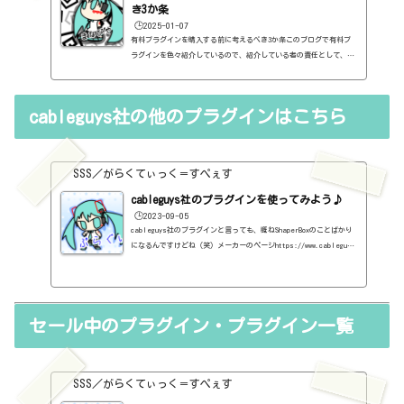
ですが・・...
き3か条
🕒️2025-01-07
有料プラグインを購入する前に考えるべき3か条このブログで有料プ
ラグインを色々紹介しているので、紹介している者の責任として、有
料プラグインを購入する前に考えるべき3か条を書いておこうと思い
ます。１．無料プラグインではダメか？今持っているものではダメ
か？このブログでは無料プラグインも紹介しています。無料プラグイ
cableguys社の他のプラグインはこちら
ンの中には、なぜ、これが無料なんだろう？と驚くような性能のもの
もたくさんあります。欲しいと思った有料プラグインがあったら、ま
ずは無料プラグインを調べてみましょう。有料と同じぐらいの性能の
もの...
SSS／がらくてぃっく＝すぺぇす
cableguys社のプラグインを使ってみよう♪
🕒️2023-09-05
cableguys社のプラグインと言っても、概ねShaperBoxのことばかり
になるんですけどね（笑）メーカーのページhttps://www.cableguy
s.com/CrushShaper2https://sss-music.xyz/2022/12/28/crushshap
er2/DriveShaper2https://sss-music.xyz/2022/12/10/shaperbox3d
rive/FilterShaperCore3https://sss-music.xyz/2022/12/11/filt
ershapercore3/LiquidShaperhttps://sss-music.xyz/2022/12/15/
セール中のプラグイン・プラグイン一覧
liquidshaper/NoiseShaperhttps://sss-music.xyz/2021/11/18/no
iseshaper/NoiseShaper2https://sss-music.xyz/2022/12/10/nois
eshaper2/PanCake2http...
SSS／がらくてぃっく＝すぺぇす