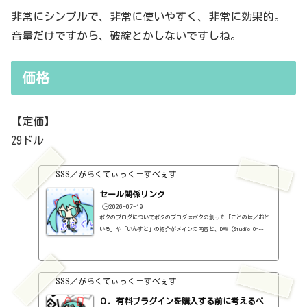
非常にシンプルで、非常に使いやすく、非常に効果的。
音量だけですから、破綻とかしないですしね。
価格
【定価】
29ドル
SSS／がらくてぃっく＝すぺぇす
セール関係リンク
🕒️2026-07-19
ボクのブログについてボクのブログはボクの創った「ことのは／おと
いろ」や「いんすと」の紹介がメインの内容と、DAW（Studio On
e）、プラグインの使い方の紹介、作曲に関する情報がサブの内容
（サブ方がメインより人気ですけど・・・）となっています。つま
り、セール情報をメインとしたブログではありません。プラグインの
紹介に関して、購入の参考にしてもらうために、セール価格などを記
SSS／がらくてぃっく＝すぺぇす
録はしていますし、セールしているプラグインはブログの最初の方に
表示するように（編集したら、自動的に最初の方に表示されてるだけ
０．有料プラグインを購入する前に考えるべ