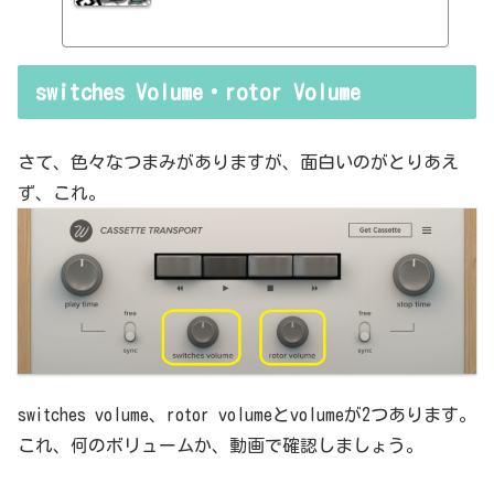
ェクターの基本的なつまみも覚えてくるわけです。例えば、コンプの
thresholdやratioとかEQのfreqとかQとか。そうなると、自分で理解
していることの説明が、どうしても雑になってしまうんですよね。th
resholdはスレッショルドですよね、なんて。また、各エフェクター
switches Volume・rotor Volume
で基本的なつまみに関する説明を毎回書くのも、それはそれで面倒く
さい、・・・情報過多で、見にくいですよね。ということで、基本的
な...
さて、色々なつまみがありますが、面白いのがとりあえ
ず、これ。
switches volume、rotor volumeとvolumeが2つあります。
これ、何のボリュームか、動画で確認しましょう。