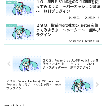
１９．AMPLE SOUND社のCLOUDRUMを使
ぷらぐいん
ってみよう♪ ～パーカッション音源
～ 無料プラグイン
2021.02.11
2026.06.18
２９３．Brainworx社のbx_meterを使
ぷらぐいん
ってみよう♪ ～メーター～ 無料プ
ラグイン
2022.05.28
2025.01.06
２０２．Audio Blast社のBreadslicerを
使ってみよう♪ ～グリッチ・ブレイ
ク・スタッター～ 無料プラグイン
２０４．Waves factory社のSnare Buzz
を使ってみよう♪ ～スネア音～ 無料
プラグイン