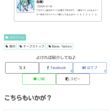
arts・EQ・無料）40'S VERY OWN DRUMS（NATIVE INSTRUMENTS・ドラ
名順）
ム...
🕒️2026-07-29
プラグイン紹介のページが増えてきたので、一覧をつくったよ♪メー
カー名をアルファベット順にしてるよ♪0-9 A B C D E F G
H I J K L M N O P Q R S T U V W X Y Z 0-912b
itzT30-GP（ピアノ音源・無料）2B Played Music2B DELAYED CLASSIC
（ディレイ・有料）2B REVERBED（リバーブ・有料）2B Shaped Filt
er（フィルタープラグイン・有料）QFX COLOR（フィルター・有料）Q
FX WAX（ローシェルフフィルター・有料）SLIMVERB（リバーブ・有
ぷらぐいん
料）510KSEQUND（シーケンサー・有料）99SOUNDSCLAP MACHINE（クラ
ップ...
無料
テープストップ
Waves factory
よければ紹介してね♪
X
Facebook
はてブ
0
0
LINE
コピー
こちらもいかが？