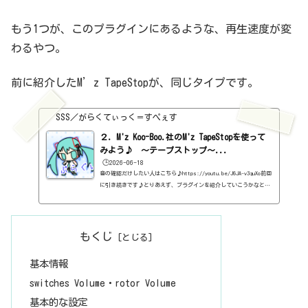
もう1つが、このプラグインにあるような、再生速度が変
わるやつ。
前に紹介したM’z TapeStopが、同じタイプです。
SSS／がらくてぃっく＝すぺぇす
２．M'z Koo-Boo.社のM'z TapeStopを使って
みよう♪ 〜テープストップ〜...
🕒️2026-06-18
音の確認だけしたい人はこちら♪https://youtu.be/J6JA-v3quXo前回
に引き続きです♪とりあえず、プラグインを紹介していこうかなと、
前回から思ったのです。さて、今回は、ボクの大好きなM'z TapeStop
です。たぶん、masakaさんという個人の方がつくられたプラグインみ
たいです。基本情報ダウンロードはこちらから。https://mz-kb.com/v
st/tapestop/インストール方法dllファイルをフォルダごと C > Pro
もくじ
gramFiles > Vstplugins 内に保存見た目はこんな感じ。わからない
言葉などが出てきたら、こちらで確認を。https://sss-music...
基本情報
switches Volume・rotor Volume
基本的な設定