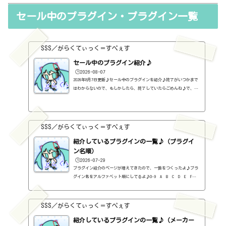
1%aeample-bass-p-lite-ii%e3%82%92%e4%bd%bf%e3%81%a3%e3%8
セール中のプラグイン・プラグイン一覧
1%a6%e3%81%bf/Ample Guitar M Lite Ⅱ～アコースティックギター
～https://sss-music.xyz/2021/02/10/%ef%bc%94%ef%bc%98%ef%b
c%8e%e7%84%a1%e6%96%99%e3%83%97%e3...
SSS／がらくてぃっく＝すぺぇす
セール中のプラグイン紹介♪
🕒️2026-08-07
2026年8月7日更新♪セール中のプラグインを紹介♪終了がいつかまで
はわからないので、もしかしたら、終了していたらごめんね♪で、相
変わらず、セールを完全に把握しているわけじゃないので、ボクが知
った範囲だけになるので、あくまで参考まで。とりあえず、直近2か
月分だけ表示しておく予定です♪ちなみに、このブログで紹介してる
プラグインの一覧はこちら♪2026年8月追記日:2026-08-07FINISHER BO
SSS／がらくてぃっく＝すぺぇす
OST（UJAM）定価：59ドル → 19ドル（本家さま）FINISHER DYNAMO（U
JAM）定価：59ドル → 9ドル（本家さま）FINISHER FLUXX（UJAM）定
紹介しているプラグインの一覧♪（プラグイ
価：59...
ン名順）
🕒️2026-07-29
プラグイン紹介のページが増えてきたので、一覧をつくったよ♪プラ
グイン名をアルファベット順にしてるよ♪0-9 A B C D E F G
H I J K L M N O P Q R S T U V W X Y Z #0-9
1176 Classic Limiter Collection（Universal Audio・コンプ・有
料）2B DELAYED CLASSIC（2B Played Music・ディレイ・有料）2B RE
SSS／がらくてぃっく＝すぺぇす
VERBED（2B Played Music・リバーブ・有料）2B Shaped Filter（2
紹介しているプラグインの一覧♪（メーカー
B Played Music・フィルタープラグイン・有料）3-Band EQ（Kilohe