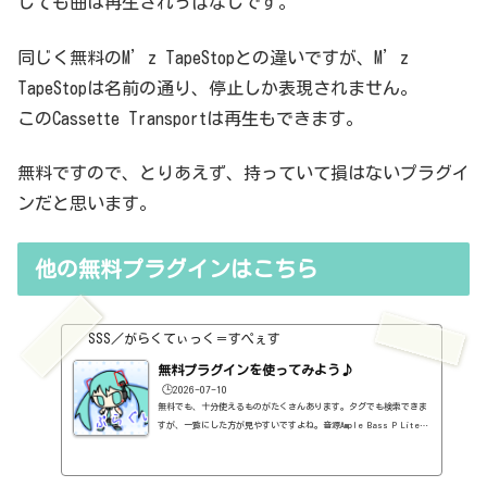
しても曲は再生されっぱなしです。
同じく無料のM’z TapeStopとの違いですが、M’z
TapeStopは名前の通り、停止しか表現されません。
このCassette Transportは再生もできます。
無料ですので、とりあえず、持っていて損はないプラグイ
ンだと思います。
他の無料プラグインはこちら
SSS／がらくてぃっく＝すぺぇす
無料プラグインを使ってみよう♪
🕒️2026-07-10
無料でも、十分使えるものがたくさんあります。タグでも検索できま
すが、一覧にした方が見やすいですよね。音源Ample Bass P Lite
Ⅱ～ベース～https://sss-music.xyz/2021/02/10/%ef%bc%94%ef%b
c%97%ef%bc%8e%e7%84%a1%e6%96%99%e3%83%97%e3%83%a9%e3%8
2%b0%e3%82%a4%e3%83%b3%e3%80%80ample-sound%e7%a4%be%e3%8