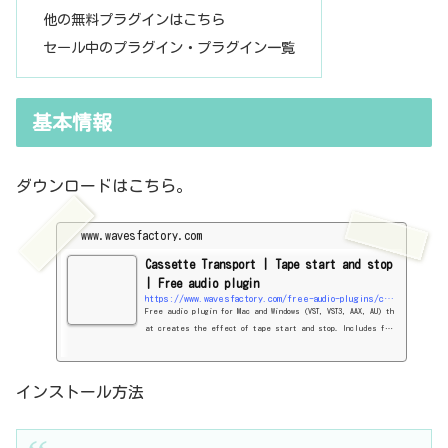
他の無料プラグインはこちら
セール中のプラグイン・プラグイン一覧
基本情報
ダウンロードはこちら。
www.wavesfactory.com
Cassette Transport | Tape start and stop
| Free audio plugin
https://www.wavesfactory.com/free-audio-plugins/cassette-transport/
Free audio plugin for Mac and Windows (VST, VST3, AAX, AU) th
at creates the effect of tape start and stop. Includes fas
t forward, rewind, play and stop noises from a real casset
te deck.
インストール方法