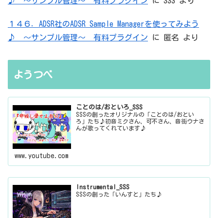
♪ ～サンプル管理～ 有料プラグイン
に
SSS
より
１４６．ADSR社のADSR Sample Managerを使ってみよう
♪ ～サンプル管理～ 有料プラグイン
に
匿名
より
ようつべ
ことのは/おといろ_SSS
SSSの創ったオリジナルの「ことのは/おとい
ろ」たち♪初音ミクさん、可不さん、音街ウナさ
んが歌ってくれています♪
www.youtube.com
Instrumental_SSS
SSSの創った「いんすと」たち♪