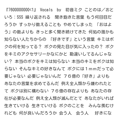
『7600000000<1』 Vocals by 初音ミク ことのは／おと
いろ：SSS 繰り返される 聞き飽きた言葉 もう何回目だ
ろうか すっかり数えることも やめてしまった 「おはよ
う」の数よりも きっと多く聞き続けてきた 何処の誰かも
知らない人たちからの 「好きです」という言葉 キミはボ
クの何を知ってる？ ボクの見た目が気に入ったの？ ボク
をキミのアクセサリーかなにかと 勘違いしてるんじゃな
い？ 本当のボクをキミは知らない 本当のキミをボクは知
らない そんなキミの好きなんて ボクには１ｍｍだって必
要じゃない 必要じゃないんだ ７６億の「好き」よりも
あなたの言葉を求めてるんだ 例え全人類から嫌われたと
て ボクは別に構わない ７６億の存在よりも あなたの存
在が必要なんだ 例え全人類が滅んだとて あなたがいれば
生きていける 生きていける ボクのことを みんな羨むけ
れども 何が良いんだろうか 会う人 会う人 好きにな