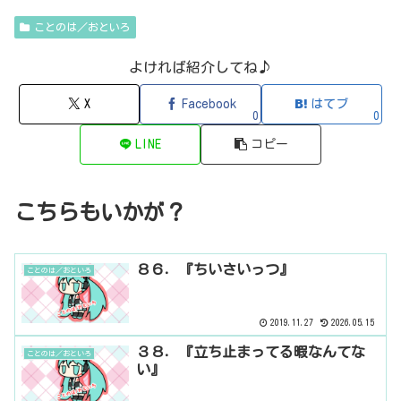
ことのは／おといろ
よければ紹介してね♪
X
Facebook
はてブ
0
0
LINE
コピー
こちらもいかが？
８６．『ちいさいっつ』
ことのは／おといろ
2019.11.27
2026.05.15
３８．『立ち止まってる暇なんてな
ことのは／おといろ
い』