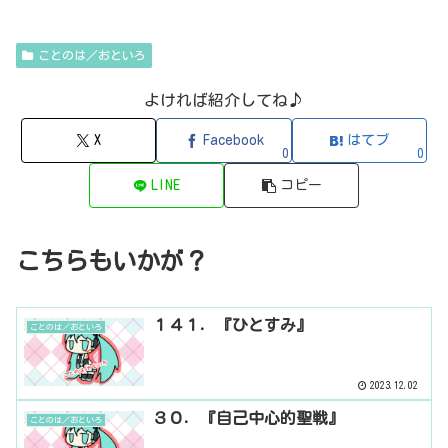
ことのは／おといろ
よければ紹介してね♪
X
Facebook
はてブ
0
0
LINE
コピー
こちらもいかが？
１４１．『ひとすみ』
ことのは／おといろ
2023.12.02
３０．『自己中心的聖戦』
ことのは／おといろ