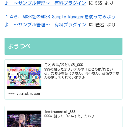
♪ ～サンプル管理～ 有料プラグイン
に
SSS
より
１４６．ADSR社のADSR Sample Managerを使ってみよう
♪ ～サンプル管理～ 有料プラグイン
に
匿名
より
ようつべ
ことのは/おといろ_SSS
SSSの創ったオリジナルの「ことのは/おとい
ろ」たち♪初音ミクさん、可不さん、音街ウナさ
んが歌ってくれています♪
www.youtube.com
Instrumental_SSS
SSSの創った「いんすと」たち♪