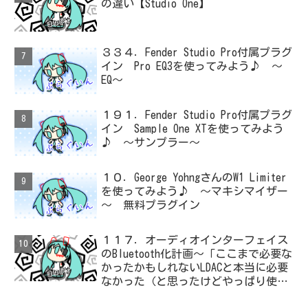
の違い【Studio One】
３３４．Fender Studio Pro付属プラグ
イン Pro EQ3を使ってみよう♪ ～
EQ～
１９１．Fender Studio Pro付属プラグ
イン Sample One XTを使ってみよう
♪ ～サンプラー～
１０．George YohngさんのW1 Limiter
を使ってみよう♪ ～マキシマイザー
～ 無料プラグイン
１１７．オーディオインターフェイス
のBluetooth化計画～「ここまで必要な
かったかもしれないLDACと本当に必要
なかった（と思ったけどやっぱり使っ
た）ADC・・・」と思ったら、結局、