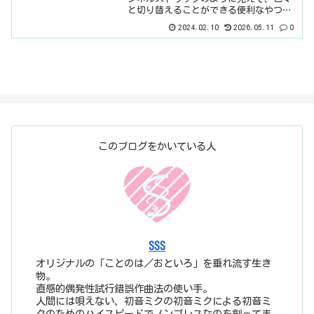
と切り替えることができる便利なやつで
す。全部NEVEのモデリングだと思うんで
2024.02.10
2026.05.11
0
すけどね。だから、「N」なんだと思いま
す。チャンネルストリップは、まとめる
ことが多すぎて、避...
このブログをかいている人
SSS
オリジナルの「ことのは／おといろ」を垂れ流す生き
物。
直感的偶発性試行錯誤作曲法の使い手。
人間には唄えない、初音ミクの初音ミクによる初音ミ
クのためのハイスピードでノンブレスなのを創ってま