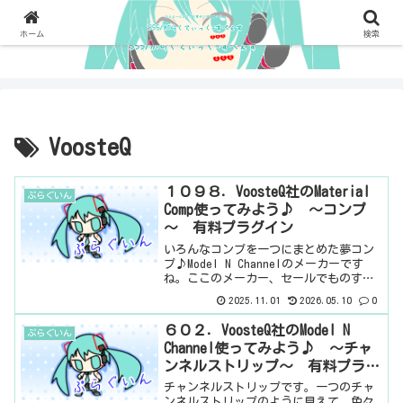
ホーム
検索
VoosteQ
１０９８．VoosteQ社のMaterial
ぷらぐいん
Comp使ってみよう♪ ～コンプ
～ 有料プラグイン
いろんなコンプを一つにまとめた夢コン
プ♪Model N Channelのメーカーです
ね。ここのメーカー、セールでものすご
く安くなるので、とにかくセール時に買
2025.11.01
2026.05.10
0
うべき。セール価格はものすごいんだけ
ど、かといって、粗悪品ではないのが、
６０２．VoosteQ社のModel N
ぷらぐいん
よくわからな...
Channel使ってみよう♪ ～チャ
ンネルストリップ～ 有料プラグ
イン
チャンネルストリップです。一つのチャ
ンネルストリップのように見えて、色々