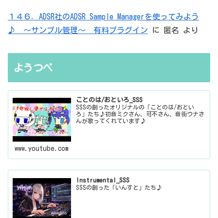
１４６．ADSR社のADSR Sample Managerを使ってみよう
♪ ～サンプル管理～ 有料プラグイン
に
匿名
より
ようつべ
ことのは/おといろ_SSS
SSSの創ったオリジナルの「ことのは/おとい
ろ」たち♪初音ミクさん、可不さん、音街ウナさ
んが歌ってくれています♪
www.youtube.com
Instrumental_SSS
SSSの創った「いんすと」たち♪