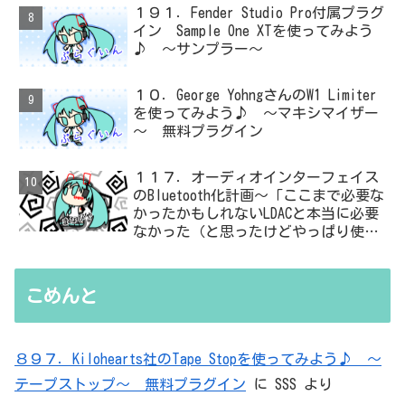
１９１．Fender Studio Pro付属プラグ
イン Sample One XTを使ってみよう
♪ ～サンプラー～
１０．George YohngさんのW1 Limiter
を使ってみよう♪ ～マキシマイザー
～ 無料プラグイン
１１７．オーディオインターフェイス
のBluetooth化計画～「ここまで必要な
かったかもしれないLDACと本当に必要
なかった（と思ったけどやっぱり使っ
た）ADC・・・」と思ったら、結局、
無駄を重ねた結論はシンプルだった
こめんと
８９７．Kilohearts社のTape Stopを使ってみよう♪ ～
テープストップ～ 無料プラグイン
に
SSS
より