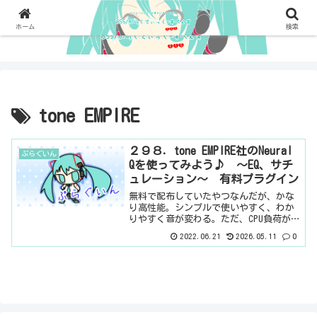
ホーム
検索
tone EMPIRE
２９８．tone EMPIRE社のNeural
ぷらぐいん
Qを使ってみよう♪ ～EQ、サチ
ュレーション～ 有料プラグイン
無料で配布していたやつなんだが、かな
り高性能。シンプルで使いやすく、わか
りやすく音が変わる。ただ、CPU負荷がめ
っちゃ高いんだよ・・・基本情報ダウン
2022.06.21
2026.05.11
0
ロードはこちら。インストール方法イン
ストールファイルでインストール見た目
はこんな感じ。わから...