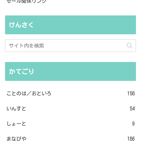
セール関係リンク
けんさく
かてごり
ことのは／おといろ
158
いんすと
54
しょーと
9
まなびや
186