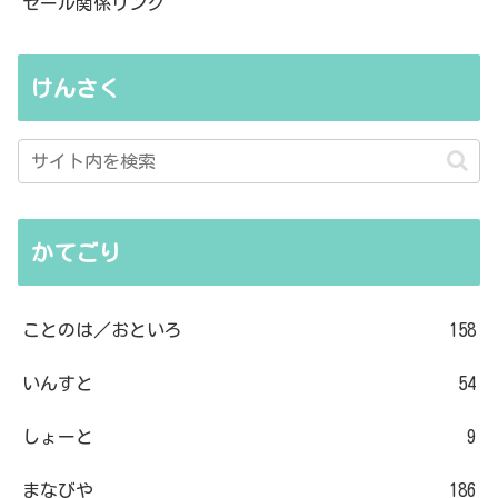
セール関係リンク
けんさく
かてごり
ことのは／おといろ
158
いんすと
54
しょーと
9
まなびや
186