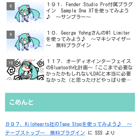
１９１．Fender Studio Pro付属プラグ
イン Sample One XTを使ってみよう
♪ ～サンプラー～
１０．George YohngさんのW1 Limiter
を使ってみよう♪ ～マキシマイザー
～ 無料プラグイン
１１７．オーディオインターフェイス
のBluetooth化計画～「ここまで必要な
かったかもしれないLDACと本当に必要
なかった（と思ったけどやっぱり使っ
た）ADC・・・」と思ったら、結局、
無駄を重ねた結論はシンプルだった
こめんと
８９７．Kilohearts社のTape Stopを使ってみよう♪ ～
テープストップ～ 無料プラグイン
に
SSS
より