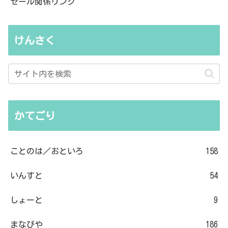
セール関係リンク
けんさく
かてごり
ことのは／おといろ
158
いんすと
54
しょーと
9
まなびや
186