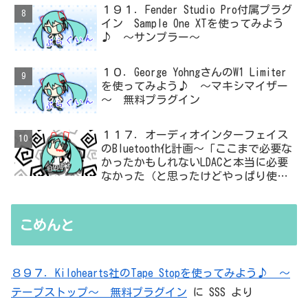
１９１．Fender Studio Pro付属プラグ
イン Sample One XTを使ってみよう
♪ ～サンプラー～
１０．George YohngさんのW1 Limiter
を使ってみよう♪ ～マキシマイザー
～ 無料プラグイン
１１７．オーディオインターフェイス
のBluetooth化計画～「ここまで必要な
かったかもしれないLDACと本当に必要
なかった（と思ったけどやっぱり使っ
た）ADC・・・」と思ったら、結局、
無駄を重ねた結論はシンプルだった
こめんと
８９７．Kilohearts社のTape Stopを使ってみよう♪ ～
テープストップ～ 無料プラグイン
に
SSS
より