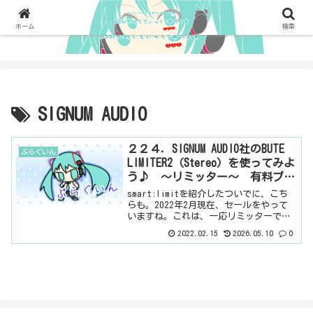
ホーム
検索
SIGNUM AUDIO
２２４．SIGNUM AUDIO社のBUTE
ぷらぐいん
LIMITER2（Stereo）を使ってみよ
う♪ ～リミッター～ 有料プラ
グイン
smart:limitを紹介したついでに、こち
らも。2022年2月現在、セールをやって
いますね。これは、一応リミッターでよ
いのかな。ほぼ、マキシマイザーですけ
2022.02.15
2026.05.10
0
ど。やたらとクリアだの、透明感だの言
われている。それを聴いているからか、
確かに、不...