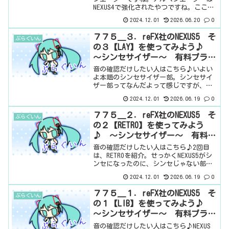
NEXUS4で強化されたやつですね。ここ
は、簡単にいきましょう。基本情報ダウ
2024.12.01
2026.06.20
0
ンロードはこちら。インストール方法
reFX Cloudというソフトからインストー
７７５＿３．reFX社のNEXUS5 そ
ぷらぐいん
ル見た目はこ...
の３【LAY】を使ってみよう♪
～シンセサイザー～ 有料プラグ
イン
音の確認だけしたい人はこちら♪いよい
よ本題のシンセサイザー部。シンセサイ
ザー部ってなんだよって感じですが、今
までなかった音創りセクションですね。
2024.12.01
2026.06.19
0
パッと見た感じは・・・うーん、見にく
い。まぁ、このあたりは、シンセサイザ
７７５＿２．reFX社のNEXUS5 そ
ぷらぐいん
ーによって色々ですね。一...
の２【RETRO】を使ってみよう
♪ ～シンセサイザー～ 有料プ
ラグイン
音の確認だけしたい人はこちら♪2回目
は、RETROを紹介。せっかくNEXUS5がシ
ンセになったのに、シンセじゃない部分
ばかり紹介してるし（笑）RETROは、
2024.12.01
2026.06.19
0
NEXUS2の見た目が使えるやつ。RETROの
上にN2と書いているのは、NEXUS2...
７７５＿１．reFX社のNEXUS5 そ
ぷらぐいん
の１【LIB】を使ってみよう♪
～シンセサイザー～ 有料プラグ
イン
音の確認だけしたい人はこちら♪NEXUS