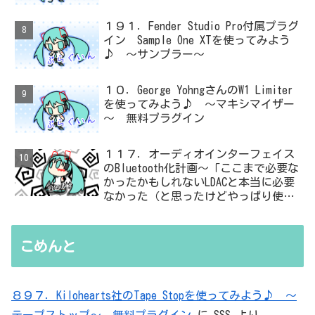
１９１．Fender Studio Pro付属プラグ
イン Sample One XTを使ってみよう
♪ ～サンプラー～
１０．George YohngさんのW1 Limiter
を使ってみよう♪ ～マキシマイザー
～ 無料プラグイン
１１７．オーディオインターフェイス
のBluetooth化計画～「ここまで必要な
かったかもしれないLDACと本当に必要
なかった（と思ったけどやっぱり使っ
た）ADC・・・」と思ったら、結局、
無駄を重ねた結論はシンプルだった
こめんと
８９７．Kilohearts社のTape Stopを使ってみよう♪ ～