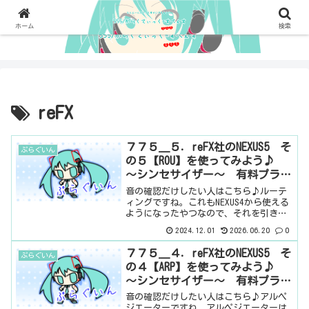
ホーム
検索
reFX
７７５＿５．reFX社のNEXUS5 そ
ぷらぐいん
の５【ROU】を使ってみよう♪
～シンセサイザー～ 有料プラグ
イン
音の確認だけしたい人はこちら♪ルーテ
ィングですね。これもNEXUS4から使える
ようになったやつなので、それを引き継
いでいます。ここで、音とレイヤーの関
2024.12.01
2026.06.20
0
係を調整できるわけです。また、音量や
パンの設定もここでできます。そして、
７７５＿４．reFX社のNEXUS5 そ
ぷらぐいん
それより、なにより...
の４【ARP】を使ってみよう♪
～シンセサイザー～ 有料プラグ
イン
音の確認だけしたい人はこちら♪アルペ
ジエーターですね。アルペジエーターは