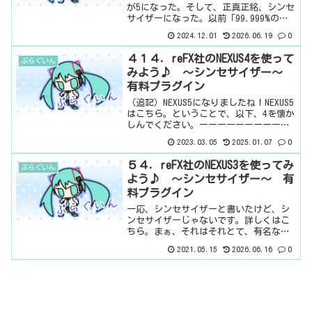
が5になった。そして、正真正銘、シンセ
サイザーになった。以前「99.999%の
DTMerはシンセサイザーを買う必要がな
2024.12.01
2026.06.19
0
い～Nexus3とVital～」というのを書い
た。ここで、NEXUSはシンセサイザ...
４１４．reFX社のNEXUS4を使って
ぷらぐいん
みよう♪ ～シンセサイザー～
有料プラグイン
（追記）NEXUS5になりましたね！NEXUS5
はこちら。ということで、以下、4を懐か
しんでください。ーーーーーーーーーー
ーーーーーーNEXUSが4になりましたね。
2023.03.05
2025.01.07
0
って、いつの話だ。NEXUS3は紹介した。
で、4になったんだけど、それほど変...
５４．reFX社のNEXUS3を使ってみ
ぷらぐいん
よう♪ ～シンセサイザー～ 有
料プラグイン
一応、シンセサイザーと書いたけど、シ
ンセサイザーじゃないです。詳しくはこ
ちら。まぁ、それはそれとて、有名な
NEXUS3です。私は大好きです。基本情報
2021.05.15
2026.06.16
0
ダウンロードはこちら。インストール方
法reFX Cloudというソフトからインスト
ール見た目...