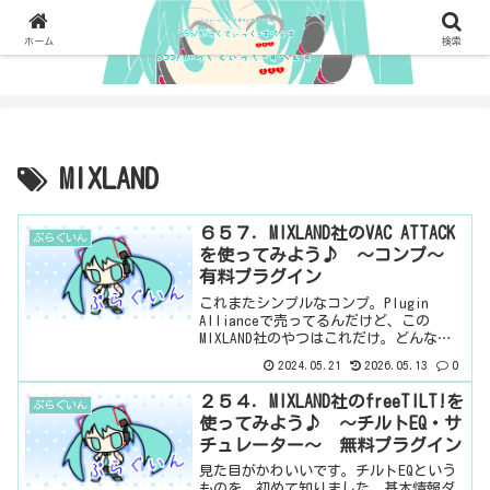
ホーム
検索
MIXLAND
６５７．MIXLAND社のVAC ATTACK
ぷらぐいん
を使ってみよう♪ ～コンプ～
有料プラグイン
これまたシンプルなコンプ。Plugin
Allianceで売ってるんだけど、この
MIXLAND社のやつはこれだけ。どんなと
こかと思いきや、以前紹介した無料のチ
2024.05.21
2026.05.13
0
ルトEQのメーカーだった。けど、Plugin
AllianceではVAC ATTA...
２５４．MIXLAND社のfreeTILT!を
ぷらぐいん
使ってみよう♪ ～チルトEQ・サ
チュレーター～ 無料プラグイン
見た目がかわいいです。チルトEQという
ものを、初めて知りました。基本情報ダ