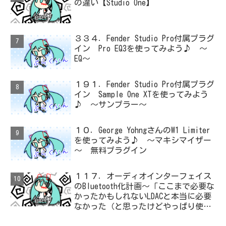
の違い【Studio One】
３３４．Fender Studio Pro付属プラグ
イン Pro EQ3を使ってみよう♪ ～
EQ～
１９１．Fender Studio Pro付属プラグ
イン Sample One XTを使ってみよう
♪ ～サンプラー～
１０．George YohngさんのW1 Limiter
を使ってみよう♪ ～マキシマイザー
～ 無料プラグイン
１１７．オーディオインターフェイス
のBluetooth化計画～「ここまで必要な
かったかもしれないLDACと本当に必要
なかった（と思ったけどやっぱり使っ
た）ADC・・・」と思ったら、結局、