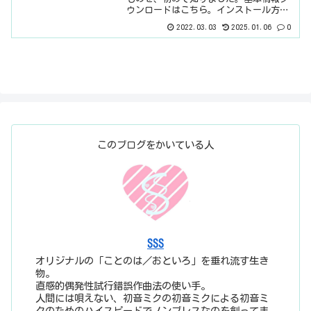
ウンロードはこちら。インストール方法
インストールファイルでインストール見
2022.03.03
2025.01.06
0
た目はこんな感じ。わからない言葉など
が出てきたら、こちらで確認を。基本的
な設定チルトEQという...
このブログをかいている人
SSS
オリジナルの「ことのは／おといろ」を垂れ流す生き
物。
直感的偶発性試行錯誤作曲法の使い手。
人間には唄えない、初音ミクの初音ミクによる初音ミ
クのためのハイスピードでノンブレスなのを創ってま