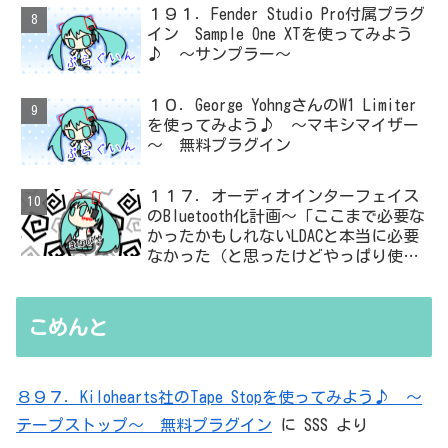
１９１．Fender Studio Pro付属プラグ
イン Sample One XTを使ってみよう
♪ ～サンプラー～
１０．George YohngさんのW1 Limiter
を使ってみよう♪ ～マキシマイザー
～ 無料プラグイン
１１７．オーディオインターフェイス
のBluetooth化計画～「ここまで必要な
かったかもしれないLDACと本当に必要
なかった（と思ったけどやっぱり使っ
た）ADC・・・」と思ったら、結局、
無駄を重ねた結論はシンプルだった
こめんと
８９７．Kilohearts社のTape Stopを使ってみよう♪ ～
テープストップ～ 無料プラグイン
に
SSS
より