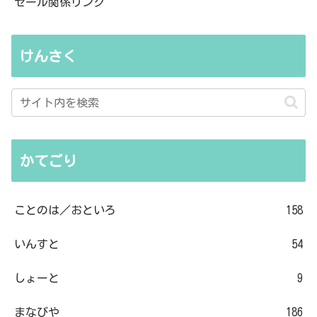
セール関係リンク
けんさく
かてごり
ことのは／おといろ
158
いんすと
54
しょーと
9
まなびや
186