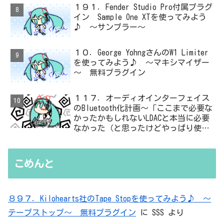
１９１．Fender Studio Pro付属プラグ
イン Sample One XTを使ってみよう
♪ ～サンプラー～
１０．George YohngさんのW1 Limiter
を使ってみよう♪ ～マキシマイザー
～ 無料プラグイン
１１７．オーディオインターフェイス
のBluetooth化計画～「ここまで必要な
かったかもしれないLDACと本当に必要
なかった（と思ったけどやっぱり使っ
た）ADC・・・」と思ったら、結局、
無駄を重ねた結論はシンプルだった
こめんと
８９７．Kilohearts社のTape Stopを使ってみよう♪ ～
テープストップ～ 無料プラグイン
に
SSS
より