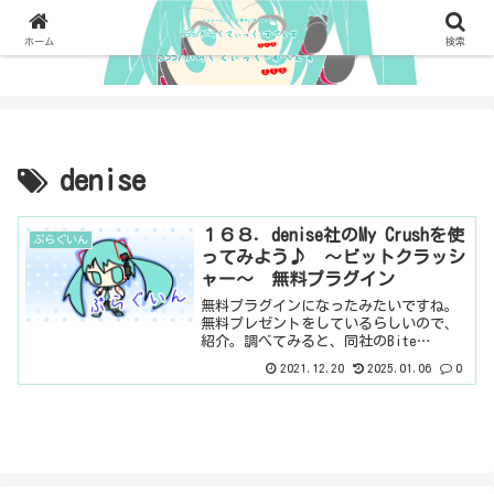
ホーム
検索
denise
１６８．denise社のMy Crushを使
ぷらぐいん
ってみよう♪ ～ビットクラッシ
ャー～ 無料プラグイン
無料プラグインになったみたいですね。
無料プレゼントをしているらしいので、
紹介。調べてみると、同社のBite
Harderの簡易版のようです。結構シンプ
2021.12.20
2025.01.06
0
ルなビットクラッシャーって感じです
ね。ただ、高くねぇ？ビットクラッシャ
ーに、形の決まったE...