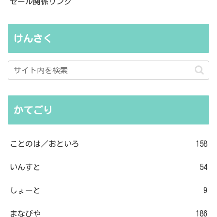
セール関係リンク
けんさく
かてごり
ことのは／おといろ
158
いんすと
54
しょーと
9
まなびや
186