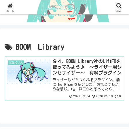
ホーム
検索
BOOM Library
９４．BOOM Library社のLiftFXを
ぷらぐいん
使ってみよう♪ ～ライザー用シ
ンセサイザー～ 有料プラグイン
ライザーなどをつくれるプラグイン。前
にThe Riserを紹介した。あれと同じよ
うな感じ。唯一無二かと思ってたら、あ
るんですね、他にも。The Riserよりは
2021.09.04
2026.05.10
0
シンプルな感じだけど、とってもいい感
じ♪基本情報ダウンロードはこちら。イ
ンストー...