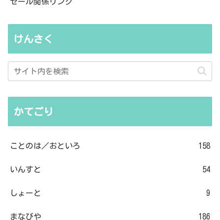
セール関係リンク
けんさく
かてごり
ことのは／おといろ
158
いんすと
54
しょーと
9
まなびや
186