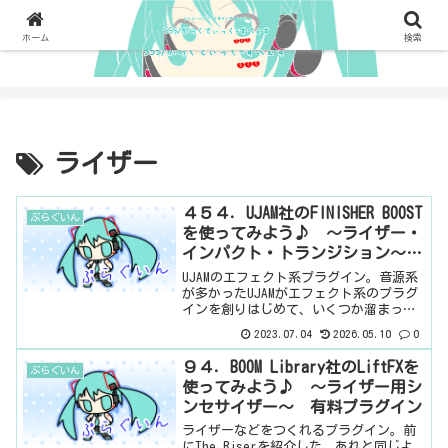
ホーム
検索
ライザー
４５４．UJAM社のFINISHER BOOST
ぷらぐいん
を使ってみよう♪ ～ライザー・
インパクト・トランジション～
有料プラグイン
UJAMのエフェクト系プラグイン。音源系
が多かったUJAMがエフェクト系のプラグ
インを創りはじめて、いくつか溜まって
きているようですねぇ。見た目のUJAM感
2023.07.04
2026.05.10
0
がすごいですね。これは、今のところ、
一番新しいやつのようです。何はともあ
９４．BOOM Library社のLiftFXを
ぷらぐいん
れ、ブースト...
使ってみよう♪ ～ライザー用シ
ンセサイザー～ 有料プラグイン
ライザーなどをつくれるプラグイン。前
にThe Riserを紹介した。あれと同じよ