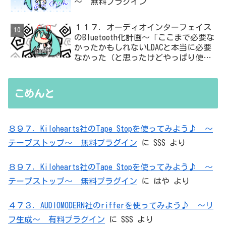
～ 無料プラグイン
１１７．オーディオインターフェイス
のBluetooth化計画～「ここまで必要な
かったかもしれないLDACと本当に必要
なかった（と思ったけどやっぱり使っ
た）ADC・・・」と思ったら、結局、
無駄を重ねた結論はシンプルだった
こめんと
８９７．Kilohearts社のTape Stopを使ってみよう♪ ～
テープストップ～ 無料プラグイン
に
SSS
より
８９７．Kilohearts社のTape Stopを使ってみよう♪ ～
テープストップ～ 無料プラグイン
に
はや
より
４７３．AUDIOMODERN社のrifferを使ってみよう♪ ～リ
フ生成～ 有料プラグイン
に
SSS
より