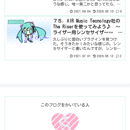
うな感じ。唯一無二かと思ってたら、あ
るんですね、他にも。The Riserよりは
2021.09.04
2026.05.10
0
シンプルな感じだけど、とってもいい感
じ♪基本情報ダウンロードはこちら。イ
７５．AIR Music Tecnology社の
ぷらぐいん
ンストー...
The Riserを使ってみよう♪ ～
ライザー用シンセサイザー～ 有
料プラグイン
久しぶりに面白いプラグインを見つけ
た。そうきたか！みたいな感じの。シン
セサイザーと書いたんですが、シンセサ
イザーで合ってるのかなぁ。このプラグ
2021.07.01
2026.05.13
2
イン、何かと言うと、一応、楽器になる
んだとおもうんですが、ライザーをつく
るためだけの楽器です。ライ...
このブログをかいている人