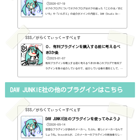
🕒️2026-07-19
ボクのブログについてボクのブログはボクの創った「ことのは／おと
いろ」や「いんすと」の紹介がメインの内容と、DAW（Studio On
e）、プラグインの使い方の紹介、作曲に関する情報がサブの内容
（サブ方がメインより人気ですけど・・・）となっています。つま
り、セール情報をメインとしたブログではありません。プラグインの
紹介に関して、購入の参考にしてもらうために、セール価格などを記
SSS／がらくてぃっく＝すぺぇす
録はしていますし、セールしているプラグインはブログの最初の方に
表示するように（編集したら、自動的に最初の方に表示されてるだけ
０．有料プラグインを購入する前に考えるべ
ですが・・...
き3か条
🕒️2025-01-07
有料プラグインを購入する前に考えるべき3か条このブログで有料プ
ラグインを色々紹介しているので、紹介している者の責任として、有
料プラグインを購入する前に考えるべき3か条を書いておこうと思い
ます。１．無料プラグインではダメか？今持っているものではダメ
か？このブログでは無料プラグインも紹介しています。無料プラグイ
DAW JUNKIE社の他のプラグインはこちら
ンの中には、なぜ、これが無料なんだろう？と驚くような性能のもの
もたくさんあります。欲しいと思った有料プラグインがあったら、ま
ずは無料プラグインを調べてみましょう。有料と同じぐらいの性能の
もの...
SSS／がらくてぃっく＝すぺぇす
DAW JUNKIE社のプラグインを使ってみよう♪
🕒️2026-05-14
安価なプラグインが多めのメーカー。たぶん、新しいメーカーなんで
しょうね。Steveさんが、このメーカーのプラグインの開発者らしい
んだけど、Buy Steve a Coffeeって商品（？）がある。スティーブ