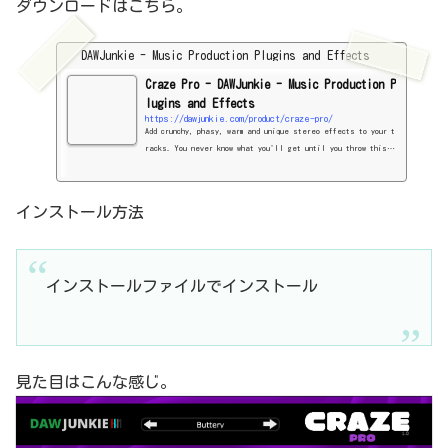
ダウンロードはこちら。
DAWJunkie - Music Production Plugins and Effects
Craze Pro - DAWJunkie - Music Production P
lugins and Effects
https://dawjunkie.com/product/craze-pro/
Add crunchy, phasy, warm and unique stereo effects to your t
racks. You never know what you'll get until you throw this i
nto your project and see what happens!
インストール方法
インストールファイルでインストール
見た目はこんな感じ。