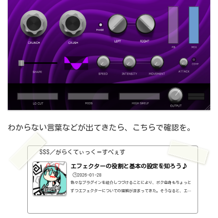
わからない言葉などが出てきたら、こちらで確認を。
SSS／がらくてぃっく＝すぺぇす
エフェクターの役割と基本の設定を知ろう♪
🕒️2026-01-28
色々なプラグインを紹介しつづけることにより、ボク自身もちょっと
ずつエフェクターについての理解が深まってきた。そうなると、エフ
ェクターの基本的なつまみも覚えてくるわけです。例えば、コンプの
thresholdやratioとかEQのfreqとかQとか。そうなると、自分で理解
していることの説明が、どうしても雑になってしまうんですよね。th