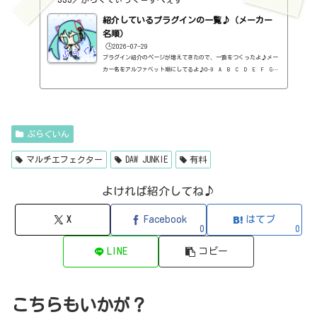
VERBED（2B Played Music・リバーブ・有料）2B Shaped Filter（2
紹介しているプラグインの一覧♪（メーカー
B Played Music・フィルタープラグイン・有料）3-Band EQ（Kilohe
arts・EQ・無料）40'S VERY OWN DRUMS（NATIVE INSTRUMENTS・ドラ
名順）
ム...
🕒️2026-07-29
プラグイン紹介のページが増えてきたので、一覧をつくったよ♪メー
カー名をアルファベット順にしてるよ♪0-9 A B C D E F G
H I J K L M N O P Q R S T U V W X Y Z 0-912b
itzT30-GP（ピアノ音源・無料）2B Played Music2B DELAYED CLASSIC
（ディレイ・有料）2B REVERBED（リバーブ・有料）2B Shaped Filt
er（フィルタープラグイン・有料）QFX COLOR（フィルター・有料）Q
FX WAX（ローシェルフフィルター・有料）SLIMVERB（リバーブ・有
ぷらぐいん
料）510KSEQUND（シーケンサー・有料）99SOUNDSCLAP MACHINE（クラ
ップ...
マルチエフェクター
DAW JUNKIE
有料
よければ紹介してね♪
X
Facebook
はてブ
0
0
LINE
コピー
こちらもいかが？