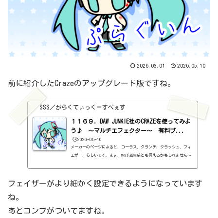
2026.03.01
2026.05.10
前に紹介したCrazeのアップグレード版ですね。
SSS／がらくてぃっく＝すぺぇす
１１６９．DAW JUNKIE社のCRAZEを使ってみよ
う♪ ～マルチエフェクター～ 有料プ...
🕒️2026-05-10
メーカーのページによると、コーラス、クランチ、クラッシュ、フィ
エザー、らしいです。まぁ、飛び道具系とも言えるかもしれません。
面白い感じのプラグインです。基本情報ダウンロードはこちら。http
s://dawjunkie.com/product/craze/インストール方法インストール
ファイルでインストール見た目はこんな感じ。わからない言葉などが
フェイザーがより細かく設定できるようになっています
出てきたら、こちらで確認を。https://sss-music.xyz/2022/02/03/
ね。
pluguin/CRUNCHクランチです。歪みですね。https://youtu.be/LH2fI
r3je28CRUSHこちらも歪みますが、低音を持ちあげたり、内部で他に
あとコンプがついてますね。
もい...