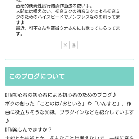
物。
直感的偶発性試行錯誤作曲法の使い手。
人間には唄えない、初音ミクの初音ミクによる初音ミ
クのためのハイスピードでノンブレスなのを創ってま
す♪
最近、可不さんや音街ウナさんにも歌ってもらってま
す。
このブログについて
DTM初心者の初心者による初心者のためのブログ♪
ボクの創った「ことのは/おといろ」や「いんすと」、作
曲に役立ちそうな知識、プラグインなどを紹介しています
♪
DTM楽しんでますか？
才能とか技術とか、そんなことは考えないで、一緒に音を