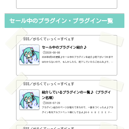
さんがコーヒーを飲みながらプラグインを開発するから、コーヒーを
買ってあげてってことらしい。なかなか、よき感じのメーカーじゃな
いか。メーカーページhttps://dawjunkie.com/バンドルDynamicsOne
セール中のプラグイン・プラグイン一覧
BundleCOMPLRESS ONE・GATE ONE・LIMITER ONEのバンドル【定価】19.
95ドル無料になったみたい。【セール等の価格】※全てのセールを把
握し...
SSS／がらくてぃっく＝すぺぇす
セール中のプラグイン紹介♪
🕒️2026-08-06
2026年8月6日更新♪セール中のプラグインを紹介♪終了がいつかまで
はわからないので、もしかしたら、終了していたらごめんね♪で、相
変わらず、セールを完全に把握しているわけじゃないので、ボクが知
った範囲だけになるので、あくまで参考まで。とりあえず、直近2か
月分だけ表示しておく予定です♪ちなみに、このブログで紹介してる
プラグインの一覧はこちら♪2026年8月追記日:2026-08-06Metric AB
SSS／がらくてぃっく＝すぺぇす
（ADPTR AUDIO）定価：140ドル → 49.99ドル（Plugin Allianceさ
ん）SCULPT（ADPTR AUDIO）定価：150ドル → 49.99ドル（Plugin Al
紹介しているプラグインの一覧♪（プラグイ
lianceさん）...
ン名順）
🕒️2026-07-29
プラグイン紹介のページが増えてきたので、一覧をつくったよ♪プラ
グイン名をアルファベット順にしてるよ♪0-9 A B C D E F G
H I J K L M N O P Q R S T U V W X Y Z #0-9
1176 Classic Limiter Collection（Universal Audio・コンプ・有
料）2B DELAYED CLASSIC（2B Played Music・ディレイ・有料）2B RE
SSS／がらくてぃっく＝すぺぇす