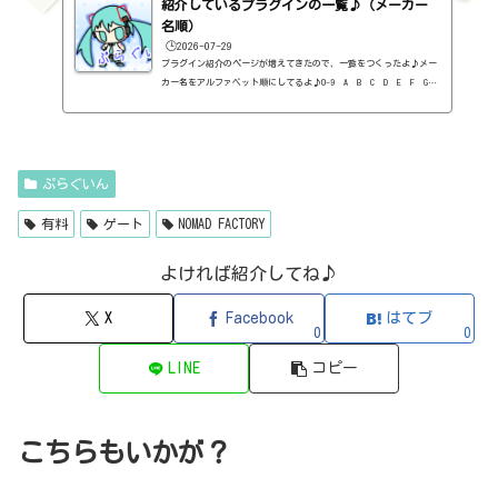
紹介しているプラグインの一覧♪（メーカー
B Played Music・フィルタープラグイン・有料）3-Band EQ（Kilohe
arts・EQ・無料）40'S VERY OWN DRUMS（NATIVE INSTRUMENTS・ドラ
名順）
ム...
🕒️2026-07-29
プラグイン紹介のページが増えてきたので、一覧をつくったよ♪メー
カー名をアルファベット順にしてるよ♪0-9 A B C D E F G
H I J K L M N O P Q R S T U V W X Y Z 0-912b
itzT30-GP（ピアノ音源・無料）2B Played Music2B DELAYED CLASSIC
（ディレイ・有料）2B REVERBED（リバーブ・有料）2B Shaped Filt
er（フィルタープラグイン・有料）QFX COLOR（フィルター・有料）Q
FX WAX（ローシェルフフィルター・有料）SLIMVERB（リバーブ・有
ぷらぐいん
料）510KSEQUND（シーケンサー・有料）99SOUNDSCLAP MACHINE（クラ
ップ...
有料
ゲート
NOMAD FACTORY
よければ紹介してね♪
X
Facebook
はてブ
0
0
LINE
コピー
こちらもいかが？