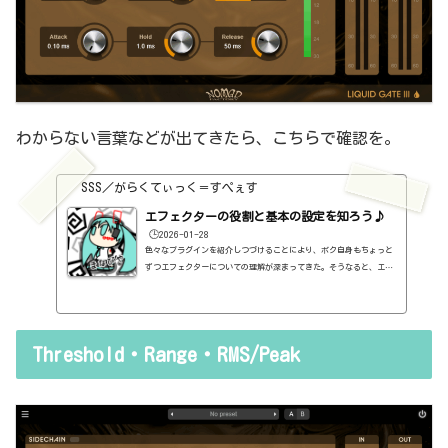
わからない言葉などが出てきたら、こちらで確認を。
SSS／がらくてぃっく＝すぺぇす
エフェクターの役割と基本の設定を知ろう♪
🕒️2026-01-28
色々なプラグインを紹介しつづけることにより、ボク自身もちょっと
ずつエフェクターについての理解が深まってきた。そうなると、エフ
ェクターの基本的なつまみも覚えてくるわけです。例えば、コンプの
thresholdやratioとかEQのfreqとかQとか。そうなると、自分で理解
していることの説明が、どうしても雑になってしまうんですよね。th
resholdはスレッショルドですよね、なんて。また、各エフェクター
Threshold・Range・RMS/Peak
で基本的なつまみに関する説明を毎回書くのも、それはそれで面倒く
さい、・・・情報過多で、見にくいですよね。ということで、基本的
な...