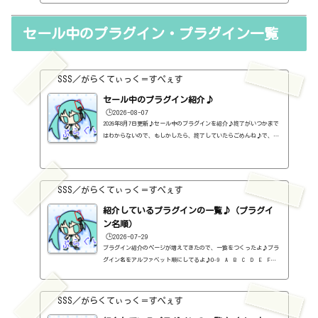
きなメーカーかもしれない。かなり、しっかりと音が変化するので、
わかりやすいです。ただ、見た目が・・・ちょっとなぁ。なんか、す
セール中のプラグイン・プラグイン一覧
っきりしない紹介ですが、いいメーカーだと思います♪メーカーペー
ジhttps://www.nomadfactory.com/Integral Studio Pack IIIhttp
s://www.nomadfactory.com/products/b898-Integral-Studio-Pack-II
I/【...
SSS／がらくてぃっく＝すぺぇす
セール中のプラグイン紹介♪
🕒️2026-08-07
2026年8月7日更新♪セール中のプラグインを紹介♪終了がいつかまで
はわからないので、もしかしたら、終了していたらごめんね♪で、相
変わらず、セールを完全に把握しているわけじゃないので、ボクが知
った範囲だけになるので、あくまで参考まで。とりあえず、直近2か
月分だけ表示しておく予定です♪ちなみに、このブログで紹介してる
プラグインの一覧はこちら♪2026年8月追記日:2026-08-07FINISHER BO
SSS／がらくてぃっく＝すぺぇす
OST（UJAM）定価：59ドル → 19ドル（本家さま）FINISHER DYNAMO（U
JAM）定価：59ドル → 9ドル（本家さま）FINISHER FLUXX（UJAM）定
紹介しているプラグインの一覧♪（プラグイ
価：59...
ン名順）
🕒️2026-07-29
プラグイン紹介のページが増えてきたので、一覧をつくったよ♪プラ
グイン名をアルファベット順にしてるよ♪0-9 A B C D E F G
H I J K L M N O P Q R S T U V W X Y Z #0-9
1176 Classic Limiter Collection（Universal Audio・コンプ・有
料）2B DELAYED CLASSIC（2B Played Music・ディレイ・有料）2B RE
SSS／がらくてぃっく＝すぺぇす
VERBED（2B Played Music・リバーブ・有料）2B Shaped Filter（2