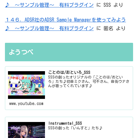
♪ ～サンプル管理～ 有料プラグイン
に
SSS
より
１４６．ADSR社のADSR Sample Managerを使ってみよう
♪ ～サンプル管理～ 有料プラグイン
に
匿名
より
ようつべ
ことのは/おといろ_SSS
SSSの創ったオリジナルの「ことのは/おとい
ろ」たち♪初音ミクさん、可不さん、音街ウナさ
んが歌ってくれています♪
www.youtube.com
Instrumental_SSS
SSSの創った「いんすと」たち♪