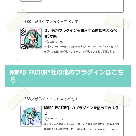
e）、プラグインの使い方の紹介、作曲に関する情報がサブの内容
（サブ方がメインより人気ですけど・・・）となっています。つま
り、セール情報をメインとしたブログではありません。プラグインの
紹介に関して、購入の参考にしてもらうために、セール価格などを記
SSS／がらくてぃっく＝すぺぇす
録はしていますし、セールしているプラグインはブログの最初の方に
表示するように（編集したら、自動的に最初の方に表示されてるだけ
０．有料プラグインを購入する前に考えるべ
ですが・・...
き3か条
🕒️2025-01-07
有料プラグインを購入する前に考えるべき3か条このブログで有料プ
ラグインを色々紹介しているので、紹介している者の責任として、有
料プラグインを購入する前に考えるべき3か条を書いておこうと思い
ます。１．無料プラグインではダメか？今持っているものではダメ
か？このブログでは無料プラグインも紹介しています。無料プラグイ
NOMAD FACTORY社の他のプラグインはこち
ンの中には、なぜ、これが無料なんだろう？と驚くような性能のもの
もたくさんあります。欲しいと思った有料プラグインがあったら、ま
ら
ずは無料プラグインを調べてみましょう。有料と同じぐらいの性能の
もの...
SSS／がらくてぃっく＝すぺぇす
NOMAD FACTORY社のプラグインを使ってみよう
♪
🕒️2026-05-14
知っている人は知っているメーカー。有名と言えば有名、無名と言え
ば無名ぐらいなのかな？セール時には、そこそこに安い・・・んじゃ
ないかなぁ。めっちゃ安・・・くもない。なんだけど、結構ボクは好