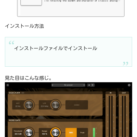
ile retaining the warmth and character of classic analog g
ates. From gentle noise reduction to precise gating of drum
s and instruments, this processor offers flexible control i
n an easy-to-use package. Featuring Threshold, Attack, Hol
d, and Release controls, Liquid Gate II lets you shape the
インストール方法
gating behavior exactly as you need it. Use...
インストールファイルでインストール
見た目はこんな感じ。