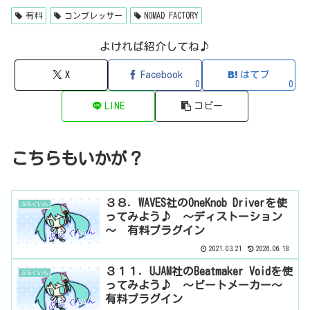
ップ...
有料
コンプレッサー
NOMAD FACTORY
よければ紹介してね♪
X
Facebook
はてブ
0
0
LINE
コピー
こちらもいかが？
３８．WAVES社のOneKnob Driverを使
ぷらぐいん
ってみよう♪ ～ディストーション
～ 有料プラグイン
2021.03.21
2026.06.18
３１１．UJAM社のBeatmaker Voidを使
ぷらぐいん
ってみよう♪ ～ビートメーカー～
有料プラグイン