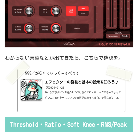
わからない言葉などが出てきたら、こちらで確認を。
SSS／がらくてぃっく＝すぺぇす
エフェクターの役割と基本の設定を知ろう♪
🕒️2026-01-28
色々なプラグインを紹介しつづけることにより、ボク自身もちょっと
ずつエフェクターについての理解が深まってきた。そうなると、エフ
ェクターの基本的なつまみも覚えてくるわけです。例えば、コンプの
thresholdやratioとかEQのfreqとかQとか。そうなると、自分で理解
していることの説明が、どうしても雑になってしまうんですよね。th
resholdはスレッショルドですよね、なんて。また、各エフェクター
Threshold・Ratio・Soft Knee・RMS/Peak
で基本的なつまみに関する説明を毎回書くのも、それはそれで面倒く
さい、・・・情報過多で、見にくいですよね。ということで、基本的
な...