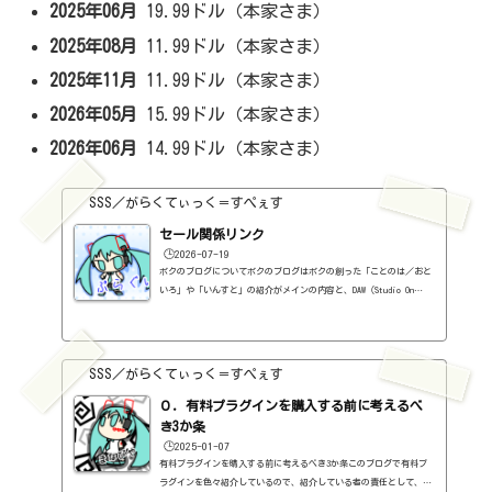
2025年06月
19.99ドル（本家さま）
2025年08月
11.99ドル（本家さま）
2025年11月
11.99ドル（本家さま）
2026年05月
15.99ドル（本家さま）
2026年06月
14.99ドル（本家さま）
SSS／がらくてぃっく＝すぺぇす
セール関係リンク
🕒️2026-07-19
ボクのブログについてボクのブログはボクの創った「ことのは／おと
いろ」や「いんすと」の紹介がメインの内容と、DAW（Studio On
e）、プラグインの使い方の紹介、作曲に関する情報がサブの内容
（サブ方がメインより人気ですけど・・・）となっています。つま
り、セール情報をメインとしたブログではありません。プラグインの
紹介に関して、購入の参考にしてもらうために、セール価格などを記
SSS／がらくてぃっく＝すぺぇす
録はしていますし、セールしているプラグインはブログの最初の方に
表示するように（編集したら、自動的に最初の方に表示されてるだけ
０．有料プラグインを購入する前に考えるべ
ですが・・...
き3か条
🕒️2025-01-07
有料プラグインを購入する前に考えるべき3か条このブログで有料プ
ラグインを色々紹介しているので、紹介している者の責任として、有