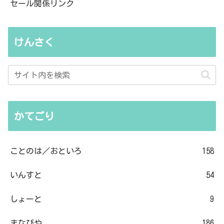
セール関係リンク
けんさく
かてごり
ことのは／おといろ
158
いんすと
54
しょーと
9
まなびや
186