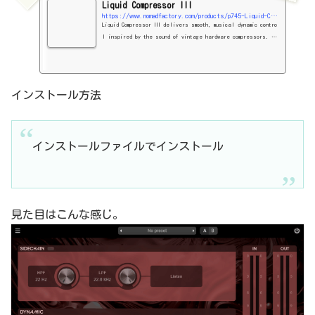
Liquid Compressor III
https://www.nomadfactory.com/products/p745-Liquid-Compressor-III/
Liquid Compressor III delivers smooth, musical dynamic contro
l inspired by the sound of vintage hardware compressors. Wh
ether you’re looking to tighten drums, shape vocals, or ad
d punch to your master bus, this plugin offers a warm, analo
g-style response that enhances your tracks without sounding
sterile. With intuitive Threshold, Ratio, Attack, Release,
インストール方法
and Makeup Gain controls, Liquid...
インストールファイルでインストール
見た目はこんな感じ。