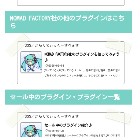
料プラグインを購入する前に考えるべき3か条を書いておこうと思い
ます。１．無料プラグインではダメか？今持っているものではダメ
か？このブログでは無料プラグインも紹介しています。無料プラグイ
NOMAD FACTORY社の他のプラグインはこち
ンの中には、なぜ、これが無料なんだろう？と驚くような性能のもの
もたくさんあります。欲しいと思った有料プラグインがあったら、ま
ら
ずは無料プラグインを調べてみましょう。有料と同じぐらいの性能の
もの...
SSS／がらくてぃっく＝すぺぇす
NOMAD FACTORY社のプラグインを使ってみよう
♪
🕒️2026-05-14
知っている人は知っているメーカー。有名と言えば有名、無名と言え
ば無名ぐらいなのかな？セール時には、そこそこに安い・・・んじゃ
ないかなぁ。めっちゃ安・・・くもない。なんだけど、結構ボクは好
きなメーカーかもしれない。かなり、しっかりと音が変化するので、
わかりやすいです。ただ、見た目が・・・ちょっとなぁ。なんか、す
セール中のプラグイン・プラグイン一覧
っきりしない紹介ですが、いいメーカーだと思います♪メーカーペー
ジhttps://www.nomadfactory.com/Integral Studio Pack IIIhttp
s://www.nomadfactory.com/products/b898-Integral-Studio-Pack-II
I/【...
SSS／がらくてぃっく＝すぺぇす
セール中のプラグイン紹介♪
🕒️2026-08-08
2026年8月8日更新♪セール中のプラグインを紹介♪終了がいつかまで