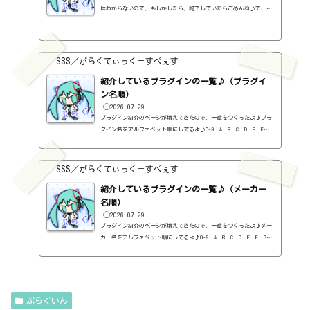
はわからないので、もしかしたら、終了していたらごめんね♪で、相
変わらず、セールを完全に把握しているわけじゃないので、ボクが知
った範囲だけになるので、あくまで参考まで。とりあえず、直近2か
月分だけ表示しておく予定です♪ちなみに、このブログで紹介してる
プラグインの一覧はこちら♪2026年8月追記日:2026-08-082B DELAYED
SSS／がらくてぃっく＝すぺぇす
CLASSIC（2B Played Music）定価：29.99ドル → 19.99ドル（本家さ
ま）2B REVERBED（2B Played Music）定価：29.99ドル → 19.99ド
紹介しているプラグインの一覧♪（プラグイ
ル（本家さ...
ン名順）
🕒️2026-07-29
プラグイン紹介のページが増えてきたので、一覧をつくったよ♪プラ
グイン名をアルファベット順にしてるよ♪0-9 A B C D E F G
H I J K L M N O P Q R S T U V W X Y Z #0-9
1176 Classic Limiter Collection（Universal Audio・コンプ・有
料）2B DELAYED CLASSIC（2B Played Music・ディレイ・有料）2B RE
SSS／がらくてぃっく＝すぺぇす
VERBED（2B Played Music・リバーブ・有料）2B Shaped Filter（2
紹介しているプラグインの一覧♪（メーカー
B Played Music・フィルタープラグイン・有料）3-Band EQ（Kilohe
arts・EQ・無料）40'S VERY OWN DRUMS（NATIVE INSTRUMENTS・ドラ
名順）
ム...
🕒️2026-07-29
プラグイン紹介のページが増えてきたので、一覧をつくったよ♪メー
カー名をアルファベット順にしてるよ♪0-9 A B C D E F G
H I J K L M N O P Q R S T U V W X Y Z 0-912b
itzT30-GP（ピアノ音源・無料）2B Played Music2B DELAYED CLASSIC
（ディレイ・有料）2B REVERBED（リバーブ・有料）2B Shaped Filt
er（フィルタープラグイン・有料）QFX COLOR（フィルター・有料）Q
FX WAX（ローシェルフフィルター・有料）SLIMVERB（リバーブ・有
ぷらぐいん
料）510KSEQUND（シーケンサー・有料）99SOUNDSCLAP MACHINE（クラ