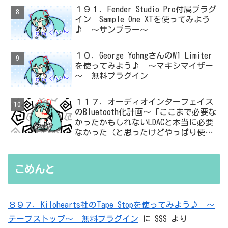
１９１．Fender Studio Pro付属プラグ
イン Sample One XTを使ってみよう
♪ ～サンプラー～
１０．George YohngさんのW1 Limiter
を使ってみよう♪ ～マキシマイザー
～ 無料プラグイン
１１７．オーディオインターフェイス
のBluetooth化計画～「ここまで必要な
かったかもしれないLDACと本当に必要
なかった（と思ったけどやっぱり使っ
た）ADC・・・」と思ったら、結局、
無駄を重ねた結論はシンプルだった
こめんと
８９７．Kilohearts社のTape Stopを使ってみよう♪ ～
テープストップ～ 無料プラグイン
に
SSS
より