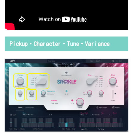
Pickup・Character・Tune・Variance