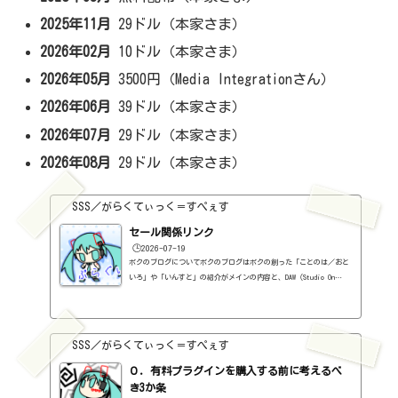
2025年11月
29ドル（本家さま）
2026年02月
10ドル（本家さま）
2026年05月
3500円（Media Integrationさん）
2026年06月
39ドル（本家さま）
2026年07月
29ドル（本家さま）
2026年08月
29ドル（本家さま）
SSS／がらくてぃっく＝すぺぇす
セール関係リンク
🕒️2026-07-19
ボクのブログについてボクのブログはボクの創った「ことのは／おと
いろ」や「いんすと」の紹介がメインの内容と、DAW（Studio On
e）、プラグインの使い方の紹介、作曲に関する情報がサブの内容
（サブ方がメインより人気ですけど・・・）となっています。つま
り、セール情報をメインとしたブログではありません。プラグインの
紹介に関して、購入の参考にしてもらうために、セール価格などを記
SSS／がらくてぃっく＝すぺぇす
録はしていますし、セールしているプラグインはブログの最初の方に
表示するように（編集したら、自動的に最初の方に表示されてるだけ
０．有料プラグインを購入する前に考えるべ
ですが・・...
き3か条