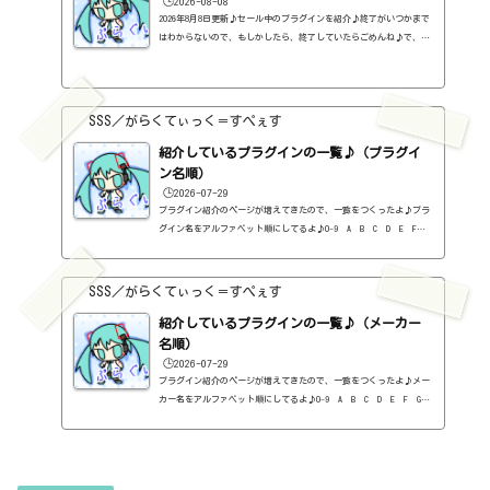
🕒️2026-08-08
2026年8月8日更新♪セール中のプラグインを紹介♪終了がいつかまで
はわからないので、もしかしたら、終了していたらごめんね♪で、相
変わらず、セールを完全に把握しているわけじゃないので、ボクが知
った範囲だけになるので、あくまで参考まで。とりあえず、直近2か
月分だけ表示しておく予定です♪ちなみに、このブログで紹介してる
プラグインの一覧はこちら♪2026年8月追記日:2026-08-082B DELAYED
SSS／がらくてぃっく＝すぺぇす
CLASSIC（2B Played Music）定価：29.99ドル → 19.99ドル（本家さ
ま）2B REVERBED（2B Played Music）定価：29.99ドル → 19.99ド
紹介しているプラグインの一覧♪（プラグイ
ル（本家さ...
ン名順）
🕒️2026-07-29
プラグイン紹介のページが増えてきたので、一覧をつくったよ♪プラ
グイン名をアルファベット順にしてるよ♪0-9 A B C D E F G
H I J K L M N O P Q R S T U V W X Y Z #0-9
1176 Classic Limiter Collection（Universal Audio・コンプ・有
料）2B DELAYED CLASSIC（2B Played Music・ディレイ・有料）2B RE
SSS／がらくてぃっく＝すぺぇす
VERBED（2B Played Music・リバーブ・有料）2B Shaped Filter（2
紹介しているプラグインの一覧♪（メーカー
B Played Music・フィルタープラグイン・有料）3-Band EQ（Kilohe
arts・EQ・無料）40'S VERY OWN DRUMS（NATIVE INSTRUMENTS・ドラ
名順）
ム...
🕒️2026-07-29
プラグイン紹介のページが増えてきたので、一覧をつくったよ♪メー
カー名をアルファベット順にしてるよ♪0-9 A B C D E F G
H I J K L M N O P Q R S T U V W X Y Z 0-912b
itzT30-GP（ピアノ音源・無料）2B Played Music2B DELAYED CLASSIC
（ディレイ・有料）2B REVERBED（リバーブ・有料）2B Shaped Filt
er（フィルタープラグイン・有料）QFX COLOR（フィルター・有料）Q