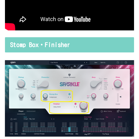
Stomp Box・Finisher