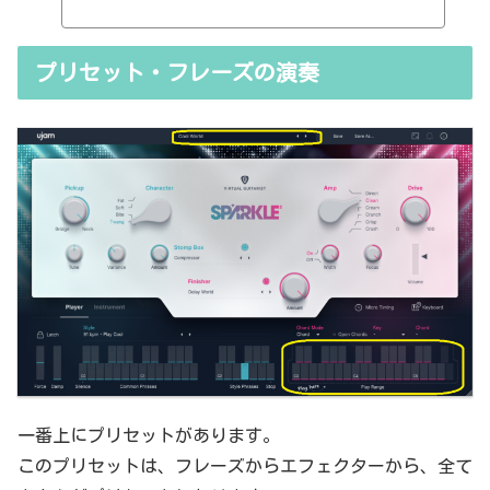
thresholdやratioとかEQのfreqとかQとか。そうなると、自分で理解
していることの説明が、どうしても雑になってしまうんですよね。th
resholdはスレッショルドですよね、なんて。また、各エフェクター
プリセット・フレーズの演奏
で基本的なつまみに関する説明を毎回書くのも、それはそれで面倒く
さい、・・・情報過多で、見にくいですよね。ということで、基本的
な...
一番上にプリセットがあります。
このプリセットは、フレーズからエフェクターから、全て