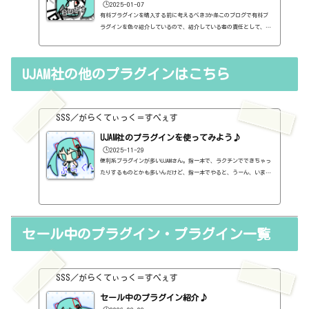
🕒️2025-01-07
有料プラグインを購入する前に考えるべき3か条このブログで有料プ
ラグインを色々紹介しているので、紹介している者の責任として、有
料プラグインを購入する前に考えるべき3か条を書いておこうと思い
ます。１．無料プラグインではダメか？今持っているものではダメ
か？このブログでは無料プラグインも紹介しています。無料プラグイ
UJAM社の他のプラグインはこちら
ンの中には、なぜ、これが無料なんだろう？と驚くような性能のもの
もたくさんあります。欲しいと思った有料プラグインがあったら、ま
ずは無料プラグインを調べてみましょう。有料と同じぐらいの性能の
もの...
SSS／がらくてぃっく＝すぺぇす
UJAM社のプラグインを使ってみよう♪
🕒️2025-11-29
便利系プラグインが多いUJAMさん。指一本で、ラクチンでできちゃっ
たりするものとかも多いんだけど、指一本でやると、うーん、いまい
ち使い勝手が・・・て、人もいるかもしれません。が、音がものすご
くいいから、実は、自分で打ち込むと良いかもしれません。公式ペー
ジhttps://www.ujam.com/Music Creation Suite（フルバンドル）
【定価】899ドル【セール等の価格】※全てのセールを把握しているわ
セール中のプラグイン・プラグイン一覧
けではないので、参考までに・・・2025年5月 499ドル2025年11月
449ドル（本家さま）BeatmakerBeatmaker Bundle【定価】199ドル
【セー...
SSS／がらくてぃっく＝すぺぇす
セール中のプラグイン紹介♪