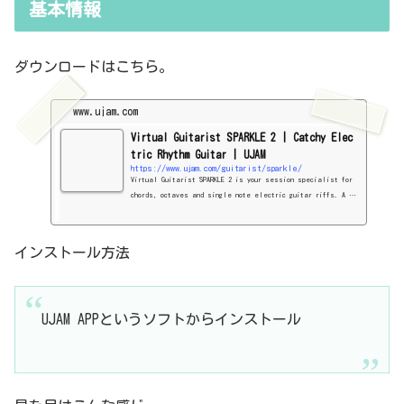
基本情報
ダウンロードはこちら。
www.ujam.com
Virtual Guitarist SPARKLE 2 | Catchy Elec
tric Rhythm Guitar | UJAM
https://www.ujam.com/guitarist/sparkle/
Virtual Guitarist SPARKLE 2 is your session specialist for
chords, octaves and single note electric guitar riffs. A tr
ue team player that doesn’t hog the limelight, supporting
your songs with just the right amount of swagger and style.
インストール方法
UJAM APPというソフトからインストール