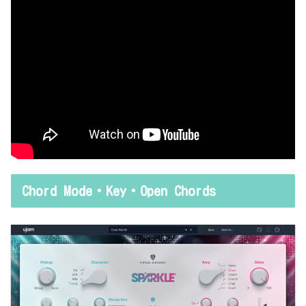
Chord Mode・Key・Open Chords