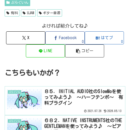
FX WAX（ローシェルフフィルター・有料）SLIMVERB（リバーブ・有
ぷらぐいん
料）510KSEQUND（シーケンサー・有料）99SOUNDSCLAP MACHINE（クラ
ップ...
有料
UJAM
ギター音源
よければ紹介してね♪
X
Facebook
はてブ
0
0
LINE
コピー
こちらもいかが？
８５．INITIAL AUDIO社のSlowMoを使
ぷらぐいん
ってみよう♪ ～ハーフテンポ～ 有
料プラグイン
2021.07.28
2026.05.13
６８２．NATIVE INSTRUMENTS社のTHE
ぷらぐいん
GENTLEMANを使ってみよう♪ ～ピア