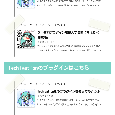
ボクのブログについてボクのブログはボクの創った「ことのは／おと
いろ」や「いんすと」の紹介がメインの内容と、DAW（Studio On
e）、プラグインの使い方の紹介、作曲に関する情報がサブの内容
（サブ方がメインより人気ですけど・・・）となっています。つま
り、セール情報をメインとしたブログではありません。プラグインの
紹介に関して、購入の参考にしてもらうために、セール価格などを記
SSS／がらくてぃっく＝すぺぇす
録はしていますし、セールしているプラグインはブログの最初の方に
表示するように（編集したら、自動的に最初の方に表示されてるだけ
０．有料プラグインを購入する前に考えるべ
ですが・・...
き3か条
🕒️2025-01-07
有料プラグインを購入する前に考えるべき3か条このブログで有料プ
ラグインを色々紹介しているので、紹介している者の責任として、有
料プラグインを購入する前に考えるべき3か条を書いておこうと思い
ます。１．無料プラグインではダメか？今持っているものではダメ
か？このブログでは無料プラグインも紹介しています。無料プラグイ
Techivationのプラグインはこちら
ンの中には、なぜ、これが無料なんだろう？と驚くような性能のもの
もたくさんあります。欲しいと思った有料プラグインがあったら、ま
ずは無料プラグインを調べてみましょう。有料と同じぐらいの性能の
もの...
SSS／がらくてぃっく＝すぺぇす
Techivation社のプラグインを使ってみよう♪
🕒️2026-07-29
出てきたときから、何かと話題だったTechivation社のプラグイン。
どんどん新しいプラグインが出て、なんというか、あっという間に、
かなりの人気メーカーになった感じがしますね。いくつかの無料プラ
グインを含んでいたのも大きいのかもしれません。最近のかっこいい