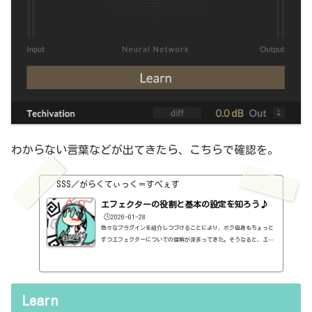
わからない言葉などが出てきたら、こちらで確認を。
SSS／がらくてぃっく＝すぺぇす
エフェクターの役割と基本の設定を知ろう♪
🕒️2026-01-28
色々なプラグインを紹介しつづけることにより、ボク自身もちょっと
ずつエフェクターについての理解が深まってきた。そうなると、エフ
ェクターの基本的なつまみも覚えてくるわけです。例えば、コンプの
thresholdやratioとかEQのfreqとかQとか。そうなると、自分で理解
していることの説明が、どうしても雑になってしまうんですよね。th
resholdはスレッショルドですよね、なんて。また、各エフェクター
Learn
で基本的なつまみに関する説明を毎回書くのも、それはそれで面倒く
さい、・・・情報過多で、見にくいですよね。ということで、基本的