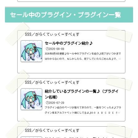
見た目とは真逆（いや、こっちの方がかっこいいという人もいるかも
しれないけど）で、メーカー統一な感じで、シンプルな見た目。ま
セール中のプラグイン・プラグイン一覧
た、使い方もシンプルな感じにまとまっています。細かく設定して音
創りをするというよりも、お手軽にいい感じにしてくれる系ですね。
2024...
SSS／がらくてぃっく＝すぺぇす
セール中のプラグイン紹介♪
🕒️2026-08-08
2026年8月8日更新♪セール中のプラグインを紹介♪終了がいつかまで
はわからないので、もしかしたら、終了していたらごめんね♪で、相
変わらず、セールを完全に把握しているわけじゃないので、ボクが知
った範囲だけになるので、あくまで参考まで。とりあえず、直近2か
月分だけ表示しておく予定です♪ちなみに、このブログで紹介してる
プラグインの一覧はこちら♪2026年8月追記日:2026-08-08Energy Pan
SSS／がらくてぃっく＝すぺぇす
ner（Formula Audio）定価：99ドル → 49ドル（本家さま）FUSE COM
PRESSOR（MINIMAL AUDIO）定価：49ドル → 24.5ドル（本家さま）PUM
紹介しているプラグインの一覧♪（プラグイ
P（Thena...
ン名順）
🕒️2026-07-29
プラグイン紹介のページが増えてきたので、一覧をつくったよ♪プラ
グイン名をアルファベット順にしてるよ♪0-9 A B C D E F G
H I J K L M N O P Q R S T U V W X Y Z #0-9
1176 Classic Limiter Collection（Universal Audio・コンプ・有
料）2B DELAYED CLASSIC（2B Played Music・ディレイ・有料）2B RE
SSS／がらくてぃっく＝すぺぇす
VERBED（2B Played Music・リバーブ・有料）2B Shaped Filter（2