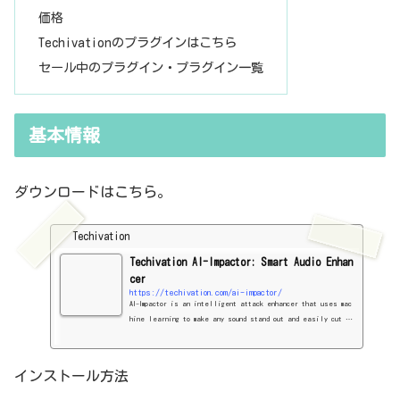
価格
Techivationのプラグインはこちら
セール中のプラグイン・プラグイン一覧
基本情報
ダウンロードはこちら。
Techivation
Techivation AI-Impactor: Smart Audio Enhan
cer
https://techivation.com/ai-impactor/
AI-Impactor is an intelligent attack enhancer that uses mac
hine learning to make any sound stand out and easily cut th
rough the mix. Try it for free for 14 days!
インストール方法