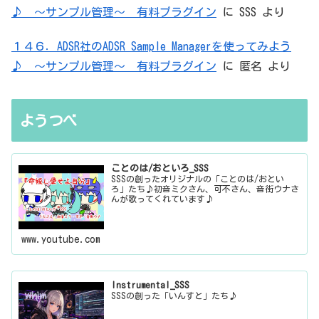
♪ ～サンプル管理～ 有料プラグイン
に
SSS
より
１４６．ADSR社のADSR Sample Managerを使ってみよう
♪ ～サンプル管理～ 有料プラグイン
に
匿名
より
ようつべ
ことのは/おといろ_SSS
SSSの創ったオリジナルの「ことのは/おとい
ろ」たち♪初音ミクさん、可不さん、音街ウナさ
んが歌ってくれています♪
www.youtube.com
Instrumental_SSS
SSSの創った「いんすと」たち♪