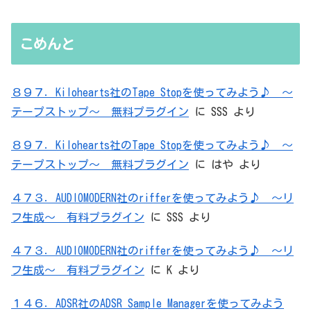
た）ADC・・・」と思ったら、結局、
無駄を重ねた結論はシンプルだった
こめんと
８９７．Kilohearts社のTape Stopを使ってみよう♪ ～
テープストップ～ 無料プラグイン
に
SSS
より
８９７．Kilohearts社のTape Stopを使ってみよう♪ ～
テープストップ～ 無料プラグイン
に
はや
より
４７３．AUDIOMODERN社のrifferを使ってみよう♪ ～リ
フ生成～ 有料プラグイン
に
SSS
より
４７３．AUDIOMODERN社のrifferを使ってみよう♪ ～リ
フ生成～ 有料プラグイン
に
K
より
１４６．ADSR社のADSR Sample Managerを使ってみよう