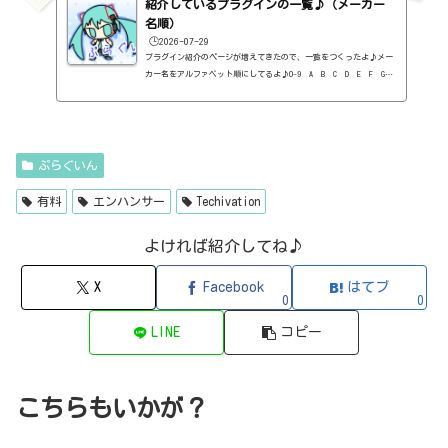
紹介しているプラグインの一覧♪（メーカー
B Played Music・フィルタープラグイン・有料）3-Band EQ（Kilohe
arts・EQ・無料）40'S VERY OWN DRUMS（NATIVE INSTRUMENTS・ドラ
名順）
ム...
🕒️2026-07-29
プラグイン紹介のページが増えてきたので、一覧をつくったよ♪メー
カー名をアルファベット順にしてるよ♪0-9 A B C D E F G
H I J K L M N O P Q R S T U V W X Y Z 0-912b
itzT30-GP（ピアノ音源・無料）2B Played Music2B DELAYED CLASSIC
（ディレイ・有料）2B REVERBED（リバーブ・有料）2B Shaped Filt
er（フィルタープラグイン・有料）QFX COLOR（フィルター・有料）Q
FX WAX（ローシェルフフィルター・有料）SLIMVERB（リバーブ・有
ぷらぐいん
料）510KSEQUND（シーケンサー・有料）99SOUNDSCLAP MACHINE（クラ
ップ...
有料
エンハンサー
Techivation
よければ紹介してね♪
X
Facebook
はてブ
0
0
LINE
コピー
こちらもいかが？