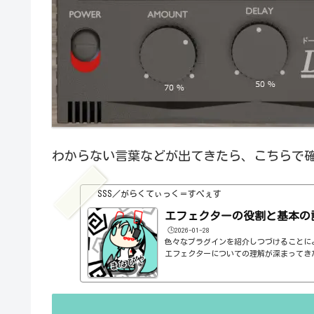
わからない言葉などが出てきたら、こちらで
SSS／がらくてぃっく＝すぺぇす
エフェクターの役割と基本の
🕒️2026-01-28
色々なプラグインを紹介しつづけることに
エフェクターについての理解が深まってき
の基本的なつまみも覚えてくるわけです。例え
atioとかEQのfreqとかQとか。そうな
明が、どうしても雑になってしまうんですよね
ルドですよね、なんて。また、各エフェク
説明を毎回書くのも、それはそれで面倒く