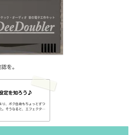
確認を。
設定を知ろう♪
より、ボク自身もちょっとずつ
た。そうなると、エフェクター
ば、コンプのthresholdやr
ると、自分で理解していることの説
。thresholdはスレッショ
ターで基本的なつまみに関する
さい、・・・情報過多で、見に