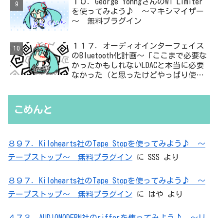
１０．George YohngさんのW1 Limiter
を使ってみよう♪ ～マキシマイザー
～ 無料プラグイン
１１７．オーディオインターフェイス
のBluetooth化計画～「ここまで必要な
かったかもしれないLDACと本当に必要
なかった（と思ったけどやっぱり使っ
た）ADC・・・」と思ったら、結局、
無駄を重ねた結論はシンプルだった
こめんと
８９７．Kilohearts社のTape Stopを使ってみよう♪ ～
テープストップ～ 無料プラグイン
に
SSS
より
８９７．Kilohearts社のTape Stopを使ってみよう♪ ～
テープストップ～ 無料プラグイン
に
はや
より
４７３．AUDIOMODERN社のrifferを使ってみよう♪ ～リ