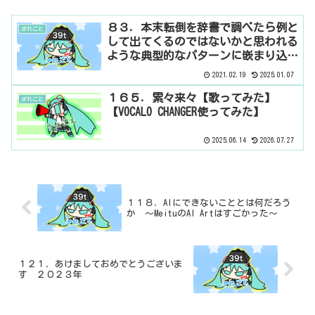
８３．本末転倒を辞書で調べたら例と
ざれごと
して出てくるのではないかと思われる
ような典型的なパターンに嵌まり込ん
でいるボクを上から踏んだら無限1up
2021.02.19
2025.01.07
できるのではないだろうか
１６５．累々来々【歌ってみた】
ざれごと
【VOCALO CHANGER使ってみた】
2025.06.14
2026.07.27
１１８．AIにできないこととは何だろう
か ～MeituのAI Artはすごかった～
１２１．あけましておめでとうございま
す ２０２３年