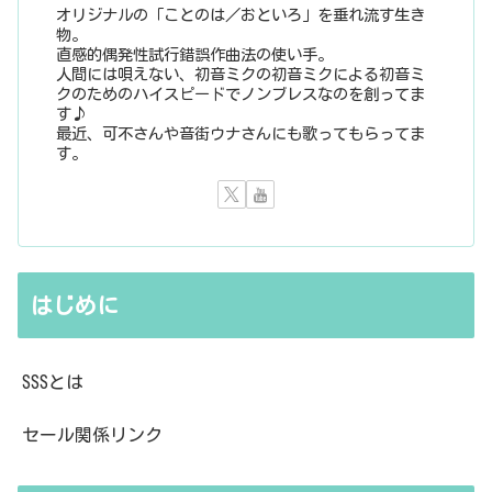
オリジナルの「ことのは／おといろ」を垂れ流す生き
物。
直感的偶発性試行錯誤作曲法の使い手。
人間には唄えない、初音ミクの初音ミクによる初音ミ
クのためのハイスピードでノンブレスなのを創ってま
す♪
最近、可不さんや音街ウナさんにも歌ってもらってま
す。
はじめに
SSSとは
セール関係リンク