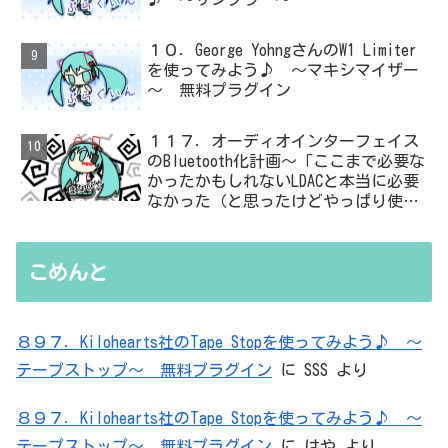
１０．George YohngさんのW1 Limiter
を使ってみよう♪ ～マキシマイザー
～ 無料プラグイン
１１７．オーディオインターフェイス
のBluetooth化計画～「ここまで必要な
かったかもしれないLDACと本当に必要
なかった（と思ったけどやっぱり使っ
た）ADC・・・」と思ったら、結局、
無駄を重ねた結論はシンプルだった
こめんと
８９７．Kilohearts社のTape Stopを使ってみよう♪ ～
テープストップ～ 無料プラグイン
に
SSS
より
８９７．Kilohearts社のTape Stopを使ってみよう♪ ～
テープストップ～ 無料プラグイン
に
はや
より