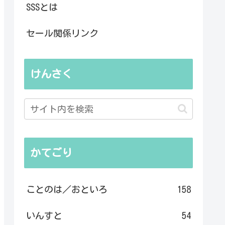
SSSとは
セール関係リンク
けんさく
かてごり
ことのは／おといろ
158
いんすと
54