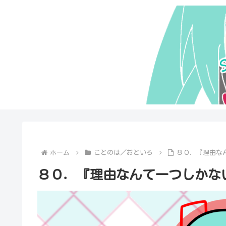
ホーム
ことのは／おといろ
８０．『理由な
８０．『理由なんて一つしかな