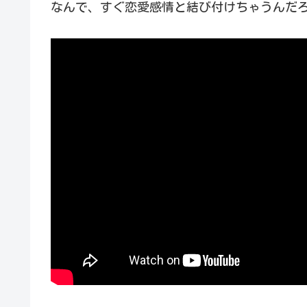
知らない間に傷つけていて、その結果...
なんで、すぐ恋愛感情と結び付けちゃうんだ