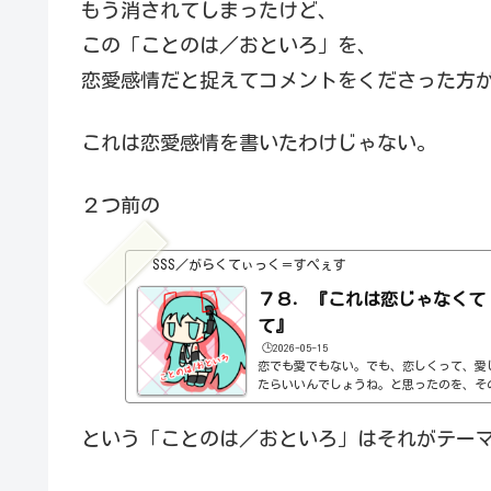
もう消されてしまったけど、
この「ことのは／おといろ」を、
恋愛感情だと捉えてコメントをくださった方
これは恋愛感情を書いたわけじゃない。
２つ前の
SSS／がらくてぃっく＝すぺぇす
７８．『これは恋じゃなくて
て』
🕒️2026-05-15
恋でも愛でもない。でも、恋しくって、愛
たらいいんでしょうね。と思ったのを、そ
にしたのが、これ。だから、ほとんど解説
傷つけるのって嫌ですね。それも、自覚が
という「ことのは／おといろ」はそれがテー
ですよねぇ。自分の何が傷つけたのかすら
い。嫌われること自体は、別に構わないん
しいとか、面白くなくなったとか。そんな