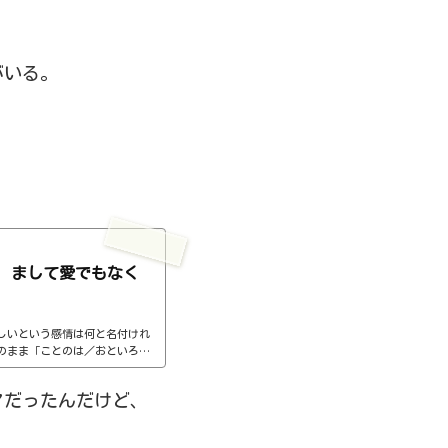
がいる。
 まして愛でもなく
しいという感情は何と名付けれ
のまま「ことのは／おといろ」
の必要もない感じですね。人を
ないままというのは、もっと嫌
マだったんだけど、
わからないと、どうしようもな
だよね。飽きたとか、うっとお
ことはどうでもいいんだけど、