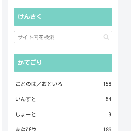
けんさく
かてごり
ことのは／おといろ
158
いんすと
54
しょーと
9
まなびや
186