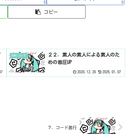
0
0
コピー
イ
２２．素人の素人による素人のた
DTMについて
めの音圧UP
07
2020.12.29
2025.01.07
７．コード進行