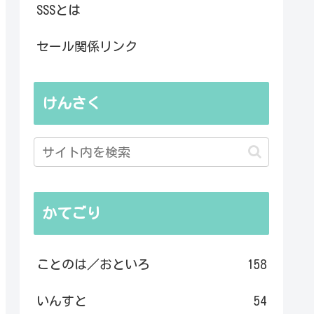
SSSとは
セール関係リンク
けんさく
かてごり
ことのは／おといろ
158
いんすと
54