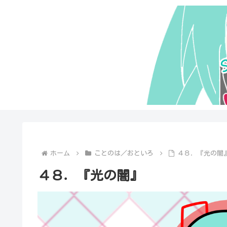
ホーム
ことのは／おといろ
４８．『光の闇
４８．『光の闇』