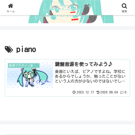
ホーム
検索
piano
鍵盤音源を使ってみよう♪
音源プラグインまとめ
楽器といえば、ピアノですよね。学校に
あるからでしょうか、触ったことがない
という人の方が少ないのではないでしょ
うか。鍵盤音源は、使い勝手がよいです
よね。鍵盤音源一覧ADDICTIVE
2023.12.17
2025.06.04
0
KEYSElectric Grand 80 pianoEZ...