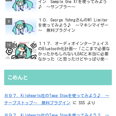
イン Sample One XTを使ってみよう
♪ ～サンプラー～
１０．George YohngさんのW1 Limiter
を使ってみよう♪ ～マキシマイザー
～ 無料プラグイン
１１７．オーディオインターフェイス
のBluetooth化計画～「ここまで必要な
かったかもしれないLDACと本当に必要
なかった（と思ったけどやっぱり使っ
た）ADC・・・」と思ったら、結局、
無駄を重ねた結論はシンプルだった
こめんと
８９７．Kilohearts社のTape Stopを使ってみよう♪ ～
テープストップ～ 無料プラグイン
に
SSS
より
８９７．Kilohearts社のTape Stopを使ってみよう♪ ～