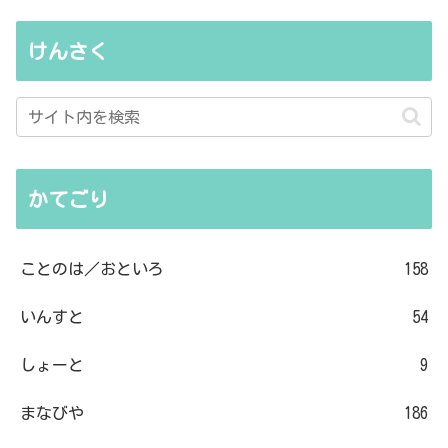
けんさく
かてごり
ことのは／おといろ
158
いんすと
54
しょーと
9
まなびや
186