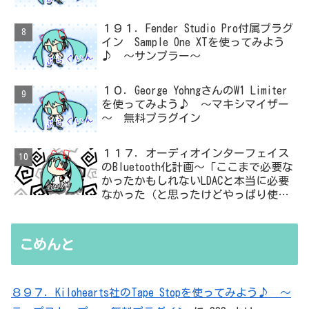
１９１．Fender Studio Pro付属プラグ
イン Sample One XTを使ってみよう
♪ ～サンプラー～
１０．George YohngさんのW1 Limiter
を使ってみよう♪ ～マキシマイザー
～ 無料プラグイン
１１７．オーディオインターフェイス
のBluetooth化計画～「ここまで必要な
かったかもしれないLDACと本当に必要
なかった（と思ったけどやっぱり使っ
た）ADC・・・」と思ったら、結局、
無駄を重ねた結論はシンプルだった
こめんと
８９７．Kilohearts社のTape Stopを使ってみよう♪ ～