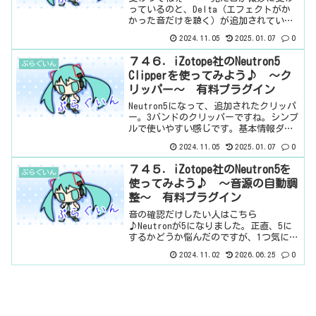
っているのと、Delta（エフェクトがか
かった音だけを聴く）が追加されている
ぐらい・・・ちくしょー、コピペだ、コ
2024.11.05
2025.01.07
0
ピペ。基本情報ダウンロードはこちら。
インストール方法iZotope Product
７４６．iZotope社のNeutron5
ぷらぐいん
Port...
Clipperを使ってみよう♪ ～ク
リッパー～ 有料プラグイン
Neutron5になって、追加されたクリッパ
ー。3バンドのクリッパーですね。シンプ
ルで使いやすい感じです。基本情報ダウ
ンロードはこちら。インストール方法
2024.11.05
2025.01.07
0
iZotope Product Portalというソフト
からインストール見た目はこんな感...
７４５．iZotope社のNeutron5を
ぷらぐいん
使ってみよう♪ ～音源の自動調
整～ 有料プラグイン
音の確認だけしたい人はこちら
♪Neutronが5になりました。正直、5に
するかどうか悩んだのですが、1つ気にな
るモジュールがあったので、アップデー
2024.11.02
2026.06.25
0
トしてみた。iZotopeのプラグインで
は、ボーカル用のNectar、ミックスを終
えた後のマス...