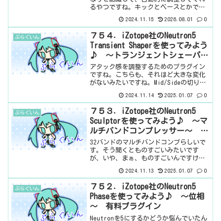
るやつですね。キックとベースとかです
ね。てっきり、Relayを使用するのかと
2024.11.15
2026.08.01
0
思っていました。が、全然、選択する画
面がなくって、どこだろうと思ってた
７５４．iZotope社のNeutron5
ぷらぐいん
ら、外部サイドチェーン...
Transient Shaperを使ってみよう
♪ ～トランジェントシェーパー
～ 有料プラグイン
アタック感を調整するためのプラグイン
ですね。こちらも、それほど大きな変化
がないみたいですね。Mid/Sideの切り替
えができるようになったぐらいでしょう
2024.11.14
2025.01.07
0
か。基本情報ダウンロードはこちら。イ
ンストール方法iZotope Product
７５３．iZotope社のNeutron5
ぷらぐいん
Por...
Sculptorを使ってみよう♪ ～マ
ルチバンドコンプレッサー～ 有
料プラグイン
32バンドのマルチバンドコンプらしいで
す。そう聞くとものすごいみたいです
が、いや、まぁ、ものすごいんですけ
ど、残念ながら自分で設定できるわけで
2024.11.13
2025.01.07
0
はありません。いわば、プリセットがあ
って、適用量を決めるみたいな感じです
７５２．iZotope社のNeutron5
ぷらぐいん
ね。32バンドだけど、どこ...
Phaseを使ってみよう♪ ～位相
～ 有料プラグイン
Neutronを5にするかどうか悩んでいたん