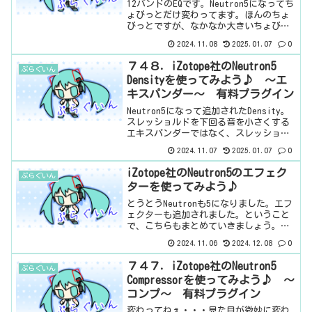
12バンドのEQです。Neutron5になってち
ょびっとだけ変わってます。ほんのちょ
びっとですが、なかなか大きいちょびっ
とです。基本情報ダウンロードはこち
2024.11.08
2025.01.07
0
ら。インストール方法iZotope Product
Portalというソフトからインス...
７４８．iZotope社のNeutron5
ぷらぐいん
Densityを使ってみよう♪ ～エ
キスパンダー～ 有料プラグイン
Neutron5になって追加されたDensity。
スレッショルドを下回る音を小さくする
エキスパンダーではなく、スレッショル
ドを下回る音を大きくする方のエキスパ
2024.11.07
2025.01.07
0
ンダー。何らかの名前をつければいいの
にね。まぁ、それをDensityと名付けた
iZotope社のNeutron5のエフェク
ぷらぐいん
のか...
ターを使ってみよう♪
とうとうNeutronも5になりました。エフ
ェクターも追加されました。ということ
で、こちらもまとめていきましょう。
Neutron5Neutron5 ClipperNeutron5
2024.11.06
2024.12.08
0
CompressorNeutron5 DensityNeut...
７４７．iZotope社のNeutron5
ぷらぐいん
Compressorを使ってみよう♪ ～
コンプ～ 有料プラグイン
変わってねぇ・・・見た目が微妙に変わ