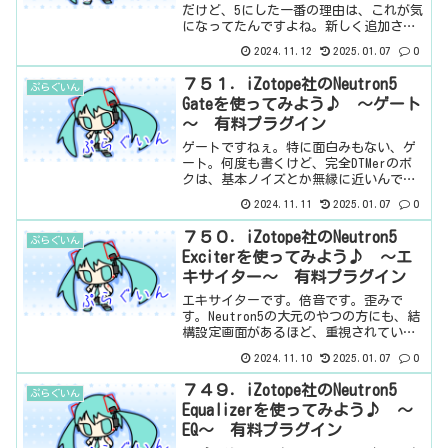
だけど、5にした一番の理由は、これが気
になってたんですよね。新しく追加され
た、これ。ボクの認識では、波形の上下
2024.11.12
2025.01.07
0
のずれ、非対称性を修正してくれるもの
だと思ってるんですけどね。はたして、
７５１．iZotope社のNeutron5
ぷらぐいん
これで合ってい...
Gateを使ってみよう♪ ～ゲート
～ 有料プラグイン
ゲートですねぇ。特に面白みもない、ゲ
ート。何度も書くけど、完全DTMerのボ
クは、基本ノイズとか無縁に近いんです
よね。エフェクティブに使う方が多い。
2024.11.11
2025.01.07
0
基本情報ダウンロードはこちら。インス
トール方法iZotope Product Portal
７５０．iZotope社のNeutron5
ぷらぐいん
と...
Exciterを使ってみよう♪ ～エ
キサイター～ 有料プラグイン
エキサイターです。倍音です。歪みで
す。Neutron5の大元のやつの方にも、結
構設定画面があるほど、重視されている
やつ。いや、重視というよりは、好みに
2024.11.10
2025.01.07
0
よるから、そこは自分で決めて、ってこ
とかもしれません。まぁ、それぐらい、
７４９．iZotope社のNeutron5
ぷらぐいん
音に影響を与えるも...
Equalizerを使ってみよう♪ ～
EQ～ 有料プラグイン