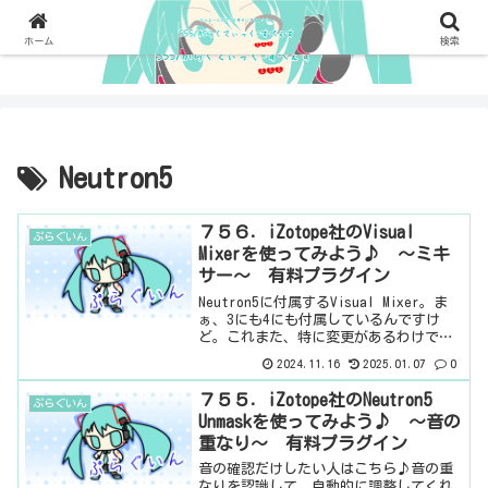
ホーム
検索
Neutron5
７５６．iZotope社のVisual
ぷらぐいん
Mixerを使ってみよう♪ ～ミキ
サー～ 有料プラグイン
Neutron5に付属するVisual Mixer。ま
ぁ、3にも4にも付属しているんですけ
ど。これまた、特に変更があるわけでは
ないみたいなので、前に書いたブログを
2024.11.16
2025.01.07
0
見てみたら、Balance Assistantの説明
がなかった。なんででしょう...
７５５．iZotope社のNeutron5
ぷらぐいん
Unmaskを使ってみよう♪ ～音の
重なり～ 有料プラグイン
音の確認だけしたい人はこちら♪音の重
なりを認識して、自動的に調整してくれ